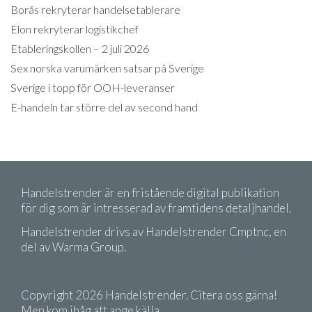
Borås rekryterar handelsetablerare
Elon rekryterar logistikchef
Etableringskollen – 2 juli 2026
Sex norska varumärken satsar på Sverige
Sverige i topp för OOH-leveranser
E-handeln tar större del av second hand
Handelstrender är en fristående digital publikation
för dig som är intresserad av framtidens detaljhandel.
Handelstrender drivs av Handelstrender Cmptnc, en
del av Warma Group.
Copyright 2026 Handelstrender. Citera oss gärna!
Men kom ihåg att ange källa.