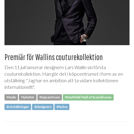
Premiär för Wallins couturekollektion
Den 11 juli lanserar designern Lars Wallin sin första
couturekollektion. Han gör det i köpcentrumet i form av en
utställning. "Jag har en ambition att ta vidare kollektionen
internationellt".
Mode
Nyheter
Köpcentrum
Westfield Mall of Scandinavia
#utställningar
#designers
#Solna