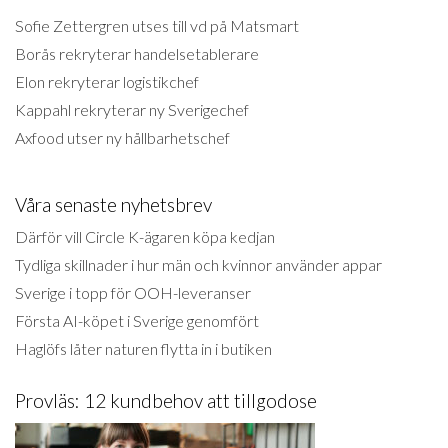
Sofie Zettergren utses till vd på Matsmart
Borås rekryterar handelsetablerare
Elon rekryterar logistikchef
Kappahl rekryterar ny Sverigechef
Axfood utser ny hållbarhetschef
Våra senaste nyhetsbrev
Därför vill Circle K-ägaren köpa kedjan
Tydliga skillnader i hur män och kvinnor använder appar
Sverige i topp för OOH-leveranser
Första AI-köpet i Sverige genomfört
Haglöfs låter naturen flytta in i butiken
Provläs: 12 kundbehov att tillgodose