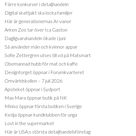
Färre konkurser i detaljhandeln
Digital skattjakt ska locka familjer
Här är generationernas AI-vanor
Arken Zoo tar över Ica Gaston
Dagligvaruhandeln ökade i juni
Så använder män och kvinnor appar
Sofie Zettergren utses till vd på Matsmart
Obemannad hubb för mat och kaffe
Designtorget öppnar i Forumkvarteret
Omvärldskollen – 7 juli 2026
Apoteket öppnar i Sydport
Max Mara öppnar butik på NK
Miniso öppnar första butiken i Sverige
Kedja öppnar kundklubben för unga
Lost in the supermarket
Här är USA:s största detaljhandelsföretag