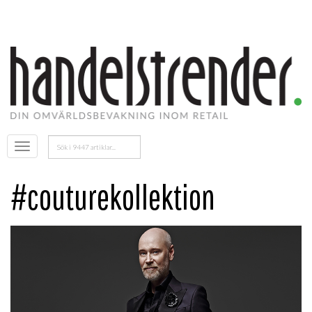
Sök
Öppna
efter:
menyn
#couturekollektion