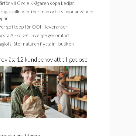
rför vill Circle K-ägaren köpa kedjan
dliga skillnader i hur män och kvinnor använder
ppar
verige i topp för OOH-leveranser
rsta AI-köpet i Sverige genomfört
glöfs låter naturen flytta in i butiken
rovläs: 12 kundbehov att tillgodose
enaste artiklarna