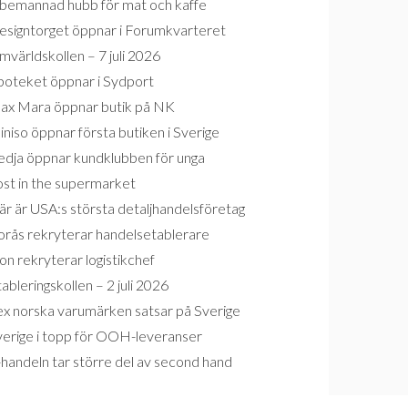
bemannad hubb för mat och kaffe
esigntorget öppnar i Forumkvarteret
världskollen – 7 juli 2026
poteket öppnar i Sydport
ax Mara öppnar butik på NK
niso öppnar första butiken i Sverige
edja öppnar kundklubben för unga
ost in the supermarket
r är USA:s största detaljhandelsföretag
orås rekryterar handelsetablerare
on rekryterar logistikchef
ableringskollen – 2 juli 2026
ex norska varumärken satsar på Sverige
verige i topp för OOH-leveranser
handeln tar större del av second hand