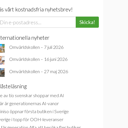
äs vårt kostnadsfria nyhetsbrev!
Skicka!
nternationella nyheter
Omvärldskollen – 7 juli 2026
Omvärldskollen – 16 juni 2026
Omvärldskollen – 27 maj 2026
åsteläsning
e av tio svenskar shoppar med AI
är är generationernas AI-vanor
niso öppnar första butiken i Sverige
verige i topp för OOH-leveranser
 får generation Alfa att besöka fler butiker