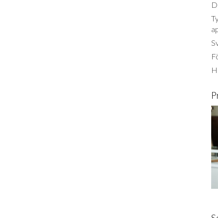
Dä
Ty
a
S
Fö
Ha
P
S