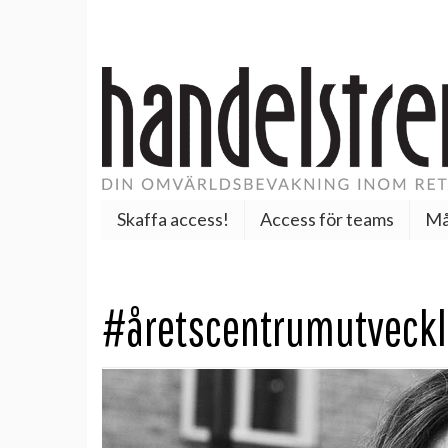
Skaffa access!
Access för teams
Må
#åretscentrumutveck