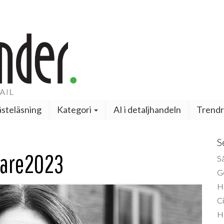
steläsning
Kategori
AI i detaljhandeln
Trendr
S
lare2023
Så
Ge
H
Ci
H