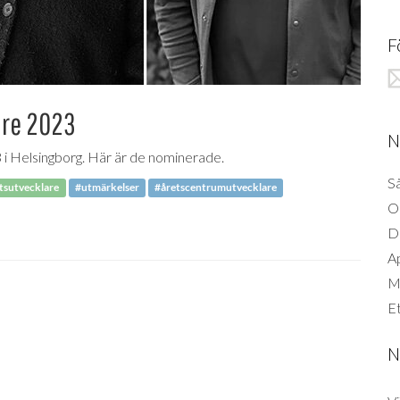
F
are 2023
N
i Helsingborg. Här är de nominerade.
Så
atsutvecklare
#utmärkelser
#åretscentrumutvecklare
O
D
A
Mi
Et
N