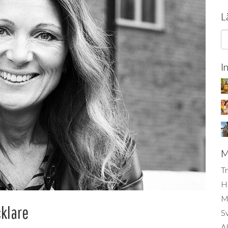
L
I
M
Tr
H
Mi
cklare
S
AI