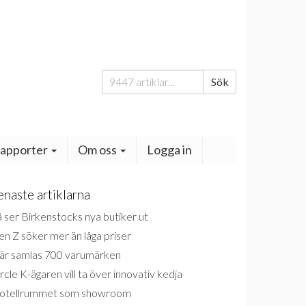
Sök
Sök
efter:
apporter
Om oss
Logga in
enaste artiklarna
 ser Birkenstocks nya butiker ut
n Z söker mer än låga priser
är samlas 700 varumärken
rcle K-ägaren vill ta över innovativ kedja
otellrummet som showroom