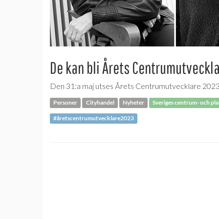
De kan bli Årets Centrumutveckl
Den 31:a maj utses Årets Centrumutvecklare 2023 
Personer
Cityhandel
Nyheter
Sveriges centrum- och pl
#åretscentrumutvecklare2023