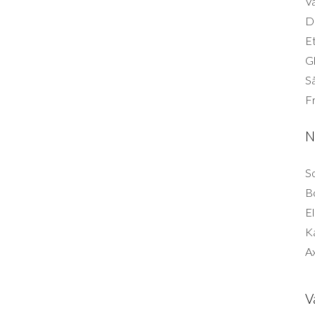
Vä
Di
Et
G
Så
F
N
So
B
El
K
Ax
V