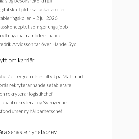
la slog besöksrekord i juli
gital skattjakt ska locka familjer
ableringskollen – 2 juli 2026
lasskonceptet som ger unga jobb
 vill unga ha framtidens handel
redrik Arvidsson tar över Handel Syd
ytt om karriär
fie Zettergren utses till vd på Matsmart
orås rekryterar handelsetablerare
on rekryterar logistikchef
appahl rekryterar ny Sverigechef
food utser ny hållbarhetschef
åra senaste nyhetsbrev