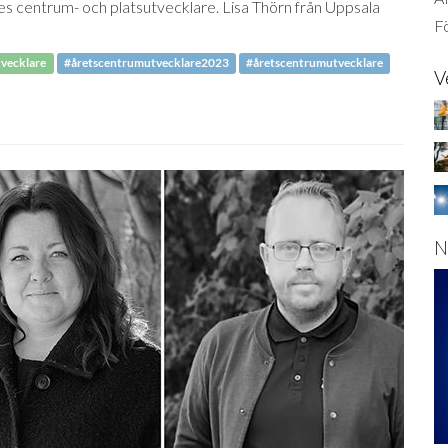
es centrum- och platsutvecklare. Lisa Thörn från Uppsala
Fö
tvecklare
#åretscentrumutvecklare2023
#åretscentrumutvecklare
V
N