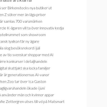
 ser Birkenstocks nya butiker ut
n Z söker mer än låga priser
är samlas 700 varumärken
rcle K-ägaren vill ta över innovativ kedja
otellrummet som showroom
ansk lyxikon får ny ägare
la slog besöksrekord i juli
e av tio svenskar shoppar med AI
rre konkurser i detaljhandeln
gital skattjakt ska locka familjer
är är generationernas AI-vanor
rken Zoo tar över Ica Gaston
gligvaruhandeln ökade i juni
å använder män och kvinnor appar
fie Zettergren utses till vd på Matsmart