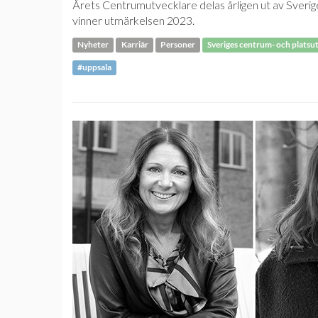
Årets Centrumutvecklare delas årligen ut av Sverig
vinner utmärkelsen 2023.
Nyheter
Karriär
Personer
Sveriges centrum- och platsu
#uppsala