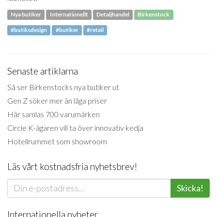
Nya butiker
Internationellt
Detaljhandel
Birkenstock
#butiksdesign
#butiker
#retail
Senaste artiklarna
Så ser Birkenstocks nya butiker ut
Gen Z söker mer än låga priser
Här samlas 700 varumärken
Circle K-ägaren vill ta över innovativ kedja
Hotellrummet som showroom
Läs vårt kostnadsfria nyhetsbrev!
Skicka!
Internationella nyheter