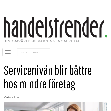
Sök
Öppna
efter:
menyn
Servicenivån blir bättre
hos mindre företag
2021-06-17