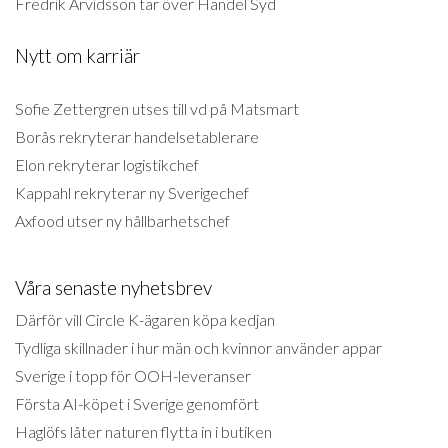
Fredrik Arvidsson tar över Handel Syd
Nytt om karriär
Sofie Zettergren utses till vd på Matsmart
Borås rekryterar handelsetablerare
Elon rekryterar logistikchef
Kappahl rekryterar ny Sverigechef
Axfood utser ny hållbarhetschef
Våra senaste nyhetsbrev
Därför vill Circle K-ägaren köpa kedjan
Tydliga skillnader i hur män och kvinnor använder appar
Sverige i topp för OOH-leveranser
Första AI-köpet i Sverige genomfört
Haglöfs låter naturen flytta in i butiken