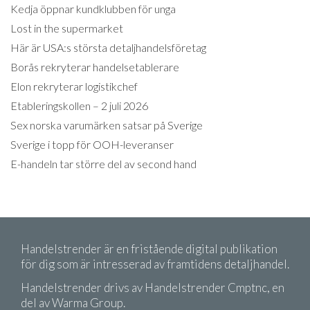
Kedja öppnar kundklubben för unga
Lost in the supermarket
Här är USA:s största detaljhandelsföretag
Borås rekryterar handelsetablerare
Elon rekryterar logistikchef
Etableringskollen – 2 juli 2026
Sex norska varumärken satsar på Sverige
Sverige i topp för OOH-leveranser
E-handeln tar större del av second hand
Handelstrender är en fristående digital publikation
för dig som är intresserad av framtidens detaljhandel.
Handelstrender drivs av Handelstrender Cmptnc, en
del av Warma Group.