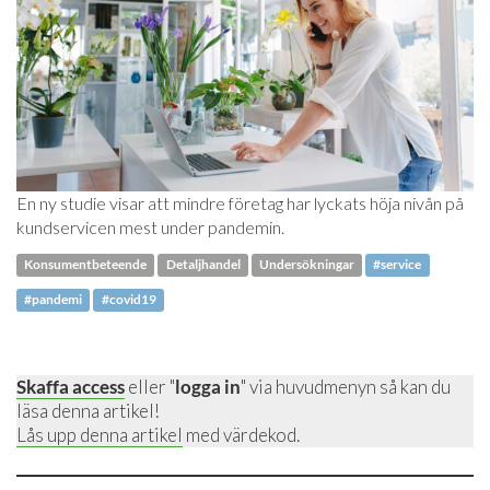
En ny studie visar att mindre företag har lyckats höja nivån på
kundservicen mest under pandemin.
Konsumentbeteende
Detaljhandel
Undersökningar
#service
#pandemi
#covid19
Skaffa access
eller "
logga in
" via huvudmenyn så kan du
läsa denna artikel!
Lås upp denna artikel
med värdekod.