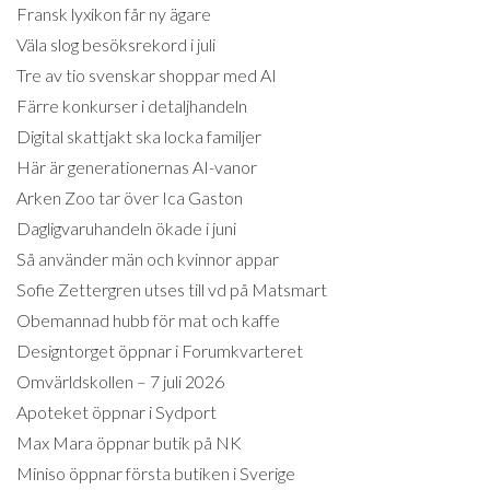
Fransk lyxikon får ny ägare
Väla slog besöksrekord i juli
Tre av tio svenskar shoppar med AI
Färre konkurser i detaljhandeln
Digital skattjakt ska locka familjer
Här är generationernas AI-vanor
Arken Zoo tar över Ica Gaston
Dagligvaruhandeln ökade i juni
Så använder män och kvinnor appar
Sofie Zettergren utses till vd på Matsmart
Obemannad hubb för mat och kaffe
Designtorget öppnar i Forumkvarteret
Omvärldskollen – 7 juli 2026
Apoteket öppnar i Sydport
Max Mara öppnar butik på NK
Miniso öppnar första butiken i Sverige