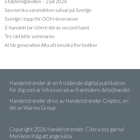
Etableringskollen – 2 juli 2026
Sex norska varumärken satsar på Sverige
Sverige i topp för OOH-leveranser
E-handeln tar större del av second hand
Tre råd inför sommaren
AI får generation Alfa att besöka fler butiker
Handelstrender är en fristående digital publikation
för dig som är intresserad av framtidens detaljhandel.
Handelstrender drivs av Handelstrender Cmptnc, en
del av Warma Group.
Copyright 2026 Handelstrender. Citera oss gärna!
Men kom ihåg att ange källa.