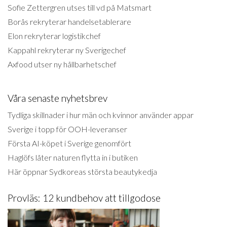
Sofie Zettergren utses till vd på Matsmart
Borås rekryterar handelsetablerare
Elon rekryterar logistikchef
Kappahl rekryterar ny Sverigechef
Axfood utser ny hållbarhetschef
Våra senaste nyhetsbrev
Tydliga skillnader i hur män och kvinnor använder appar
Sverige i topp för OOH-leveranser
Första AI-köpet i Sverige genomfört
Haglöfs låter naturen flytta in i butiken
Här öppnar Sydkoreas största beautykedja
Provläs: 12 kundbehov att tillgodose