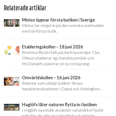
Relaterade artiklar
Miniso öppnar första butiken i Sverige
Miniso tar steget in på den svenska marknaden
med sin första butik.
Etableringskollen – 18 juni 2026
Bromma Blocks fylls på med nya kedjor, Clas
Ohlson etablerar sig i handelsområde och
McDonald's planerar en ny restaurang.
Omvärldskollen – 16 juni 2026
Robotar som städar butiker till nya
handelsdestinationer i Dubai och Helsingfors.
Haglöfs låter naturen flytta in i butiken
I Haglöfs nya butik använder varumärket fysisk
miljö för att uttrycka identitet och riktning.