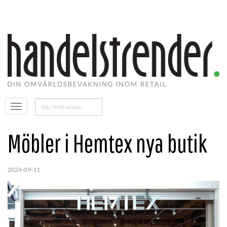
Sök
Öppna
efter:
menyn
Möbler i Hemtex nya butik
2024-09-11