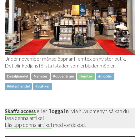
Under november månad öppnar Hemtex en ny stor butik.
Det blir kedjans första i staden som erbjuder möbler.
Detaljhandel
Nyheter
Köpcentrum
Hemtex
#möbler
#detaljhandel
#butiker
Skaffa access
eller "
logga in
" via huvudmenyn så kan du
läsa denna artikel!
Lås upp denna artikel
med värdekod.