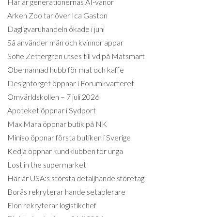
Här är generationernas AI-vanor
Arken Zoo tar över Ica Gaston
Dagligvaruhandeln ökade i juni
Så använder män och kvinnor appar
Sofie Zettergren utses till vd på Matsmart
Obemannad hubb för mat och kaffe
Designtorget öppnar i Forumkvarteret
Omvärldskollen – 7 juli 2026
Apoteket öppnar i Sydport
Max Mara öppnar butik på NK
Miniso öppnar första butiken i Sverige
Kedja öppnar kundklubben för unga
Lost in the supermarket
Här är USA:s största detaljhandelsföretag
Borås rekryterar handelsetablerare
Elon rekryterar logistikchef