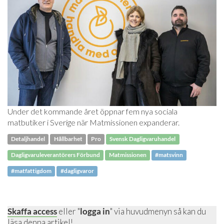
Under det kommande året öppnar fem nya sociala
matbutiker i Sverige när Matmissionen expanderar.
Detaljhandel
Hållbarhet
Pro
Svensk Dagligvaruhandel
Dagligvaruleverantörers Förbund
Matmissionen
#matsvinn
#matfattigdom
#dagligvaror
Skaffa access
eller "
logga in
" via huvudmenyn så kan du
läsa denna artikel!