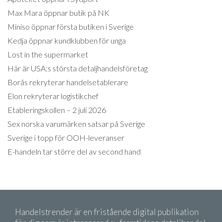
Max Mara öppnar butik på NK
Miniso öppnar första butiken i Sverige
Kedja öppnar kundklubben för unga
Lost in the supermarket
Här är USA:s största detaljhandelsföretag
Borås rekryterar handelsetablerare
Elon rekryterar logistikchef
Etableringskollen – 2 juli 2026
Sex norska varumärken satsar på Sverige
Sverige i topp för OOH-leveranser
E-handeln tar större del av second hand
Handelstrender är en fristående digital publikation