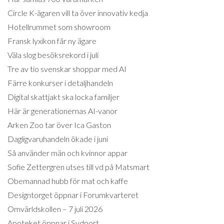
Circle K-ägaren vill ta över innovativ kedja
Hotellrummet som showroom
Fransk lyxikon får ny ägare
Väla slog besöksrekord i juli
Tre av tio svenskar shoppar med AI
Färre konkurser i detaljhandeln
Digital skattjakt ska locka familjer
Här är generationernas AI-vanor
Arken Zoo tar över Ica Gaston
Dagligvaruhandeln ökade i juni
Så använder män och kvinnor appar
Sofie Zettergren utses till vd på Matsmart
Obemannad hubb för mat och kaffe
Designtorget öppnar i Forumkvarteret
Omvärldskollen – 7 juli 2026
Apoteket öppnar i Sydport