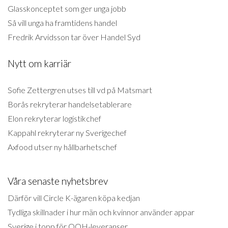
Glasskonceptet som ger unga jobb
Så vill unga ha framtidens handel
Fredrik Arvidsson tar över Handel Syd
Nytt om karriär
Sofie Zettergren utses till vd på Matsmart
Borås rekryterar handelsetablerare
Elon rekryterar logistikchef
Kappahl rekryterar ny Sverigechef
Axfood utser ny hållbarhetschef
Våra senaste nyhetsbrev
Därför vill Circle K-ägaren köpa kedjan
Tydliga skillnader i hur män och kvinnor använder appar
Sverige i topp för OOH-leveranser