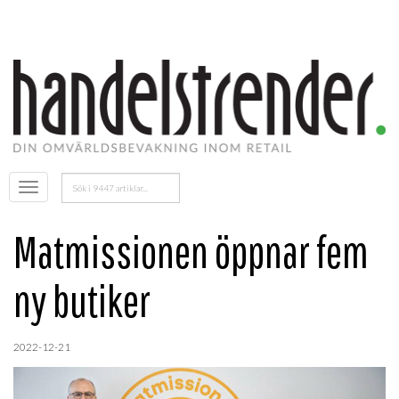
Sök
Öppna
efter:
menyn
Matmissionen öppnar fem
ny butiker
2022-12-21