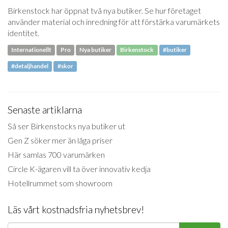
Birkenstock har öppnat två nya butiker. Se hur företaget
använder material och inredning för att förstärka varumärkets
identitet.
Internationellt
Pro
Nya butiker
Birkenstock
#butiker
#detaljhandel
#skor
Senaste artiklarna
Så ser Birkenstocks nya butiker ut
Gen Z söker mer än låga priser
Här samlas 700 varumärken
Circle K-ägaren vill ta över innovativ kedja
Hotellrummet som showroom
Läs vårt kostnadsfria nyhetsbrev!