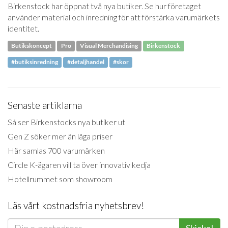
Birkenstock har öppnat två nya butiker. Se hur företaget
använder material och inredning för att förstärka varumärkets
identitet.
Butikskoncept
Pro
Visual Merchandising
Birkenstock
#butiksinredning
#detaljhandel
#skor
Senaste artiklarna
Så ser Birkenstocks nya butiker ut
Gen Z söker mer än låga priser
Här samlas 700 varumärken
Circle K-ägaren vill ta över innovativ kedja
Hotellrummet som showroom
Läs vårt kostnadsfria nyhetsbrev!
Skicka!