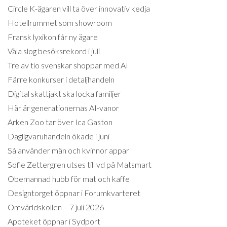
Circle K-ägaren vill ta över innovativ kedja
Hotellrummet som showroom
Fransk lyxikon får ny ägare
Väla slog besöksrekord i juli
Tre av tio svenskar shoppar med AI
Färre konkurser i detaljhandeln
Digital skattjakt ska locka familjer
Här är generationernas AI-vanor
Arken Zoo tar över Ica Gaston
Dagligvaruhandeln ökade i juni
Så använder män och kvinnor appar
Sofie Zettergren utses till vd på Matsmart
Obemannad hubb för mat och kaffe
Designtorget öppnar i Forumkvarteret
Omvärldskollen – 7 juli 2026
Apoteket öppnar i Sydport