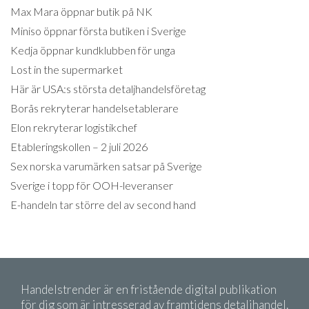
Max Mara öppnar butik på NK
Miniso öppnar första butiken i Sverige
Kedja öppnar kundklubben för unga
Lost in the supermarket
Här är USA:s största detaljhandelsföretag
Borås rekryterar handelsetablerare
Elon rekryterar logistikchef
Etableringskollen – 2 juli 2026
Sex norska varumärken satsar på Sverige
Sverige i topp för OOH-leveranser
E-handeln tar större del av second hand
Handelstrender är en fristående digital publikation
för dig som är intresserad av framtidens detaljhandel.