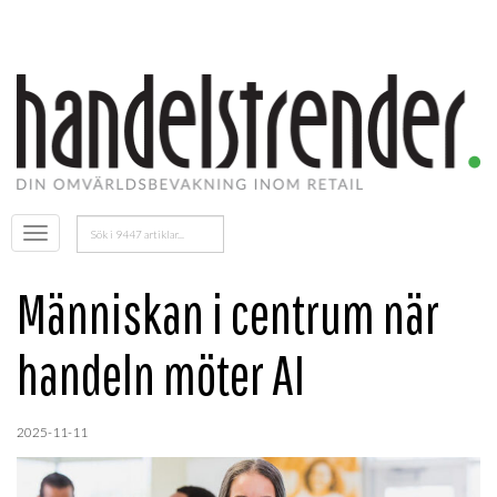
Sök
Öppna
efter:
menyn
Människan i centrum när
handeln möter AI
2025-11-11