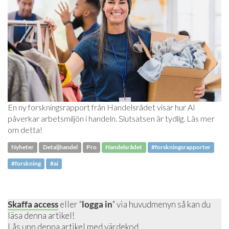
En ny forskningsrapport från Handelsrådet visar hur AI
påverkar arbetsmiljön i handeln. Slutsatsen är tydlig. Läs mer
om detta!
Nyheter
Detaljhandel
Pro
Handelsrådet
#forskningsrapporter
#forskning
#ai
Skaffa access
eller "
logga in
" via huvudmenyn så kan du
läsa denna artikel!
Lås upp denna artikel
med värdekod.