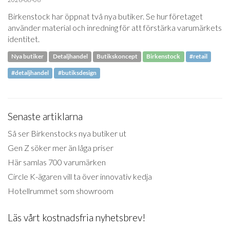
Birkenstock har öppnat två nya butiker. Se hur företaget
använder material och inredning för att förstärka varumärkets
identitet.
Nya butiker
Detaljhandel
Butikskoncept
Birkenstock
#retail
#detaljhandel
#butiksdesign
Senaste artiklarna
Så ser Birkenstocks nya butiker ut
Gen Z söker mer än låga priser
Här samlas 700 varumärken
Circle K-ägaren vill ta över innovativ kedja
Hotellrummet som showroom
Läs vårt kostnadsfria nyhetsbrev!