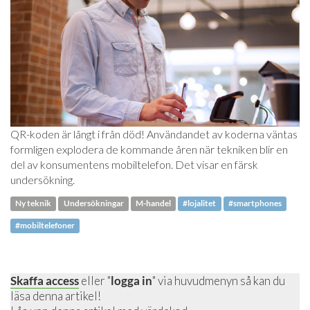
QR-koden är långt i från död! Användandet av koderna väntas
formligen explodera de kommande åren när tekniken blir en
del av konsumentens mobiltelefon. Det visar en färsk
undersökning.
Ny teknik
Undersökningar
M-handel
#lojalitet
#smartphones
#mobiltelefoner
Skaffa access
eller "
logga in
" via huvudmenyn så kan du
läsa denna artikel!