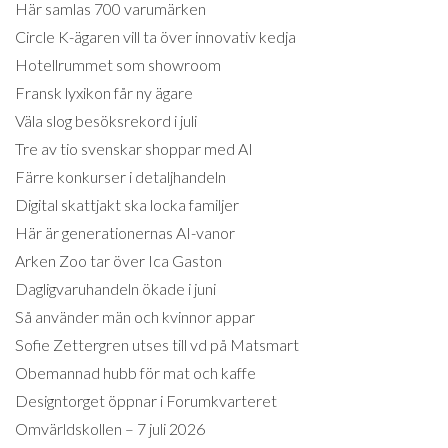
Här samlas 700 varumärken
Circle K-ägaren vill ta över innovativ kedja
Hotellrummet som showroom
Fransk lyxikon får ny ägare
Väla slog besöksrekord i juli
Tre av tio svenskar shoppar med AI
Färre konkurser i detaljhandeln
Digital skattjakt ska locka familjer
Här är generationernas AI-vanor
Arken Zoo tar över Ica Gaston
Dagligvaruhandeln ökade i juni
Så använder män och kvinnor appar
Sofie Zettergren utses till vd på Matsmart
Obemannad hubb för mat och kaffe
Designtorget öppnar i Forumkvarteret
Omvärldskollen – 7 juli 2026