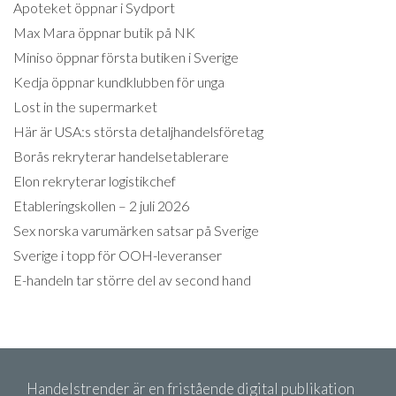
Apoteket öppnar i Sydport
Max Mara öppnar butik på NK
Miniso öppnar första butiken i Sverige
Kedja öppnar kundklubben för unga
Lost in the supermarket
Här är USA:s största detaljhandelsföretag
Borås rekryterar handelsetablerare
Elon rekryterar logistikchef
Etableringskollen – 2 juli 2026
Sex norska varumärken satsar på Sverige
Sverige i topp för OOH-leveranser
E-handeln tar större del av second hand
Handelstrender är en fristående digital publikation