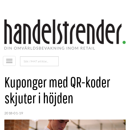
Sök
Öppna
efter:
menyn
Kuponger med QR-koder
skjuter i höjden
2018-01-19