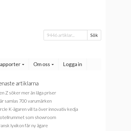
Sök
Sök
efter:
apporter
Om oss
Logga in
enaste artiklarna
n Z söker mer än låga priser
är samlas 700 varumärken
rcle K-ägaren vill ta över innovativ kedja
otellrummet som showroom
ansk lyxikon får ny ägare