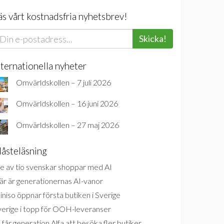
äs vårt kostnadsfria nyhetsbrev!
Skicka!
nternationella nyheter
Omvärldskollen – 7 juli 2026
Omvärldskollen – 16 juni 2026
Omvärldskollen – 27 maj 2026
åsteläsning
e av tio svenskar shoppar med AI
är är generationernas AI-vanor
niso öppnar första butiken i Sverige
verige i topp för OOH-leveranser
 får generation Alfa att besöka fler butiker