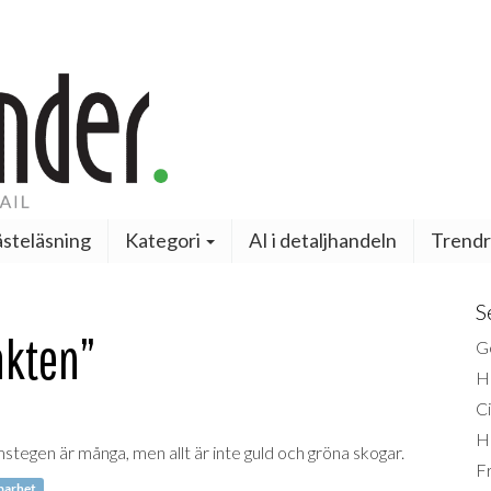
steläsning
Kategori
AI i detaljhandeln
Trendr
S
akten”
Ge
H
Ci
H
amstegen är många, men allt är inte guld och gröna skogar.
Fr
barhet