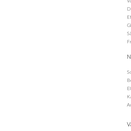
Vä
Di
Et
G
Så
F
N
So
B
El
K
Ax
V