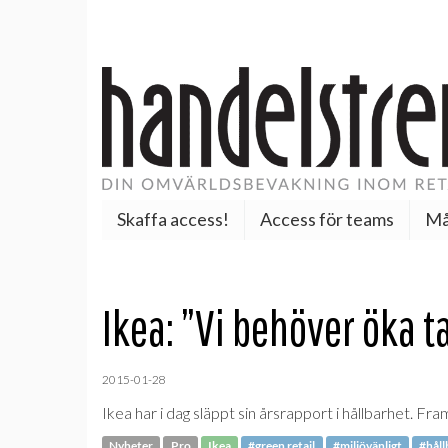
Skaffa access!
Access för teams
Må
Ikea: ”Vi behöver öka t
2015-01-28
Ikea har i dag släppt sin årsrapport i hållbarhet. Fr
Nyheter
Pro
Ikea
#green retail
#miljövänligt
#håll