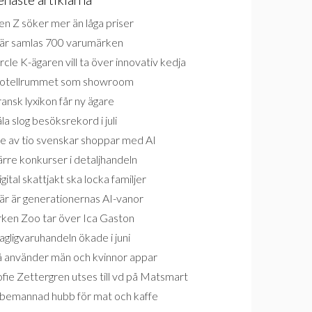
n Z söker mer än låga priser
är samlas 700 varumärken
rcle K-ägaren vill ta över innovativ kedja
otellrummet som showroom
ansk lyxikon får ny ägare
la slog besöksrekord i juli
e av tio svenskar shoppar med AI
rre konkurser i detaljhandeln
gital skattjakt ska locka familjer
är är generationernas AI-vanor
rken Zoo tar över Ica Gaston
gligvaruhandeln ökade i juni
å använder män och kvinnor appar
fie Zettergren utses till vd på Matsmart
bemannad hubb för mat och kaffe