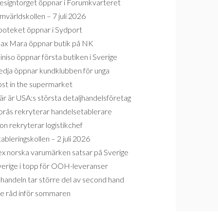
esigntorget öppnar i Forumkvarteret
världskollen – 7 juli 2026
poteket öppnar i Sydport
ax Mara öppnar butik på NK
niso öppnar första butiken i Sverige
edja öppnar kundklubben för unga
ost in the supermarket
r är USA:s största detaljhandelsföretag
orås rekryterar handelsetablerare
on rekryterar logistikchef
ableringskollen – 2 juli 2026
ex norska varumärken satsar på Sverige
verige i topp för OOH-leveranser
handeln tar större del av second hand
re råd inför sommaren