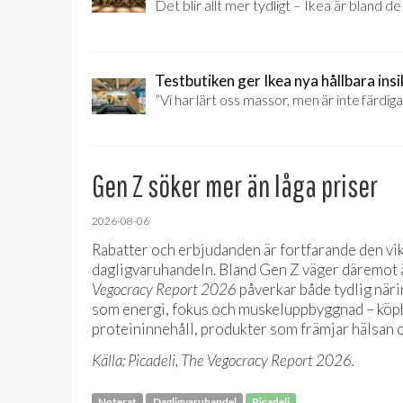
Det blir allt mer tydligt – Ikea är bland d
Testbutiken ger Ikea nya hållbara insi
”Vi har lärt oss massor, men är inte färdiga
Gen Z söker mer än låga priser
2026-08-06
Rabatter och erbjudanden är fortfarande den vi
dagligvaruhandeln. Bland Gen Z väger däremot ä
Vegocracy Report 2026
påverkar både tydlig när
som energi, fokus och muskeluppbyggnad – köpbe
proteininnehåll, produkter som främjar hälsan 
Källa: Picadeli, The Vegocracy Report 2026.
Noterat
Dagligvaruhandel
Picadeli