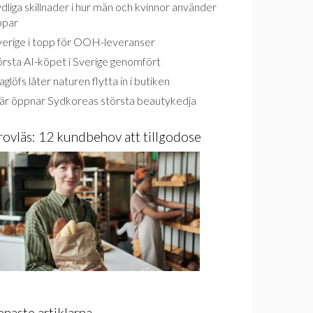
dliga skillnader i hur män och kvinnor använder
ppar
verige i topp för OOH-leveranser
rsta AI-köpet i Sverige genomfört
glöfs låter naturen flytta in i butiken
är öppnar Sydkoreas största beautykedja
rovläs: 12 kundbehov att tillgodose
enaste artiklarna