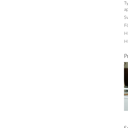
Ty
a
S
Fö
Ha
H
P
S