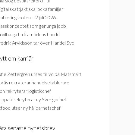
la slog besöksrekord i juli
gital skattjakt ska locka familjer
ableringskollen – 2 juli 2026
lasskonceptet som ger unga jobb
 vill unga ha framtidens handel
redrik Arvidsson tar över Handel Syd
ytt om karriär
fie Zettergren utses till vd på Matsmart
orås rekryterar handelsetablerare
on rekryterar logistikchef
appahl rekryterar ny Sverigechef
food utser ny hållbarhetschef
åra senaste nyhetsbrev