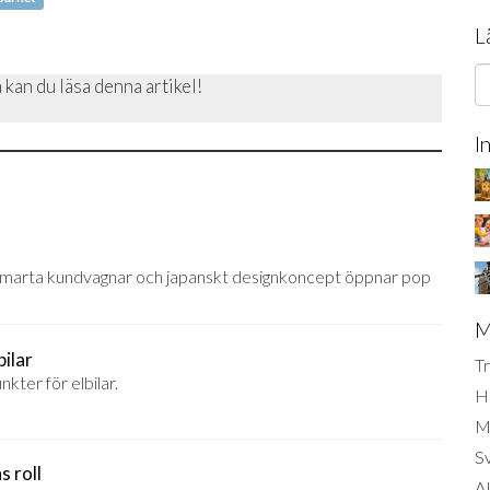
L
 kan du läsa denna artikel!
I
v smarta kundvagnar och japanskt designkoncept öppnar pop
M
bilar
Tr
kter för elbilar.
H
Mi
S
s roll
AI