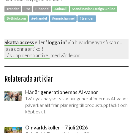
Trender
Pro
E-handel
Animail
Scandinavian Design Online
Bythjul.com
#e-handel
#omnichannel
#trender
Skaffa access
eller "
logga in
" via huvudmenyn så kan du
läsa denna artikel!
Lås upp denna artikel
med värdekod.
Relaterade artiklar
Här är generationernas AI-vanor
Två nya analyser visar hur generationernas AI-vanor
påverkar allt från planering till produktupptäckt och
köpbeslut.
Omvärldskollen – 7 juli 2026