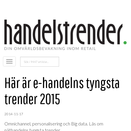
Sök
Öppna
efter:
menyn
Här är e-handelns tyngsta
trender 2015
2014-11-17
Omnichannel, personalisering och Big data. Läs om
näthandelns tyngsta trender.