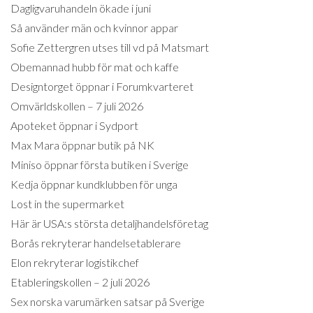
Dagligvaruhandeln ökade i juni
Så använder män och kvinnor appar
Sofie Zettergren utses till vd på Matsmart
Obemannad hubb för mat och kaffe
Designtorget öppnar i Forumkvarteret
Omvärldskollen – 7 juli 2026
Apoteket öppnar i Sydport
Max Mara öppnar butik på NK
Miniso öppnar första butiken i Sverige
Kedja öppnar kundklubben för unga
Lost in the supermarket
Här är USA:s största detaljhandelsföretag
Borås rekryterar handelsetablerare
Elon rekryterar logistikchef
Etableringskollen – 2 juli 2026
Sex norska varumärken satsar på Sverige