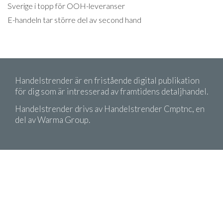
Sverige i topp för OOH-leveranser
E-handeln tar större del av second hand
Handelstrender är en fristående digital publikation
för dig som är intresserad av framtidens detaljhandel.
Handelstrender drivs av Handelstrender Cmptnc, en
del av Warma Group.
Copyright 2026 Handelstrender. Citera oss gärna!
Men kom ihåg att ange källa.
Köpvillkor
Integritetspolicy