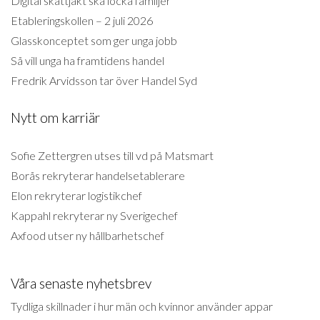
Digital skattjakt ska locka familjer
Etableringskollen – 2 juli 2026
Glasskonceptet som ger unga jobb
Så vill unga ha framtidens handel
Fredrik Arvidsson tar över Handel Syd
Nytt om karriär
Sofie Zettergren utses till vd på Matsmart
Borås rekryterar handelsetablerare
Elon rekryterar logistikchef
Kappahl rekryterar ny Sverigechef
Axfood utser ny hållbarhetschef
Våra senaste nyhetsbrev
Tydliga skillnader i hur män och kvinnor använder appar