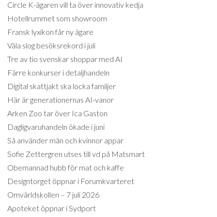
Circle K-ägaren vill ta över innovativ kedja
Hotellrummet som showroom
Fransk lyxikon får ny ägare
Väla slog besöksrekord i juli
Tre av tio svenskar shoppar med AI
Färre konkurser i detaljhandeln
Digital skattjakt ska locka familjer
Här är generationernas AI-vanor
Arken Zoo tar över Ica Gaston
Dagligvaruhandeln ökade i juni
Så använder män och kvinnor appar
Sofie Zettergren utses till vd på Matsmart
Obemannad hubb för mat och kaffe
Designtorget öppnar i Forumkvarteret
Omvärldskollen – 7 juli 2026
Apoteket öppnar i Sydport