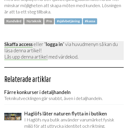
minskar möjligheten att skapa möten med kunden. Lösningen
är att ta ett steg tillbaka.
Kundvård
Ny teknik
Pro
#självbetjäning
#kassa
Skaffa access
eller "
logga in
" via huvudmenyn så kan du
läsa denna artikel!
Lås upp denna artikel
med värdekod.
Relaterade artiklar
Färre konkurser i detaljhandeln
Teknikutvecklingen går snabbt, även i detaljhandeln.
Haglöfs låter naturen flytta in i butiken
I Haglöfs nya butik använder varumärket fysisk
miljö för att uttrycka identitet och riktning.