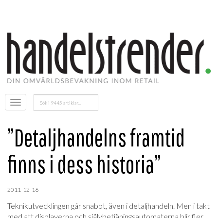
Sök
Öppna
efter:
menyn
”Detaljhandelns framtid
finns i dess historia”
2011-12-16
Teknikutvecklingen går snabbt, även i detaljhandeln. Men i takt
med att displayerna och självbetjäningsautomaterna blir fler