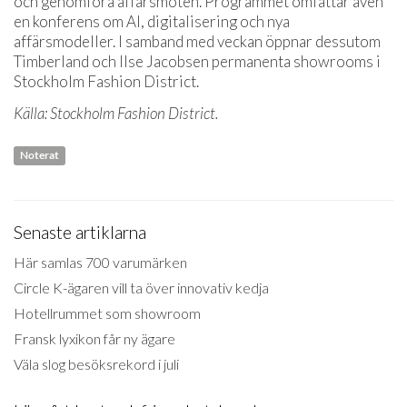
och genomföra affärsmöten. Programmet omfattar även
en konferens om AI, digitalisering och nya
affärsmodeller. I samband med veckan öppnar dessutom
Timberland och Ilse Jacobsen permanenta showrooms i
Stockholm Fashion District.
Källa: Stockholm Fashion District.
Noterat
Senaste artiklarna
Här samlas 700 varumärken
Circle K-ägaren vill ta över innovativ kedja
Hotellrummet som showroom
Fransk lyxikon får ny ägare
Väla slog besöksrekord i juli