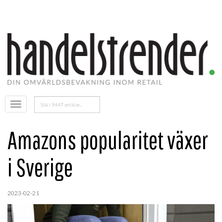
Sök
Öppna
efter:
menyn
Amazons popularitet växer
i Sverige
2023-02-21