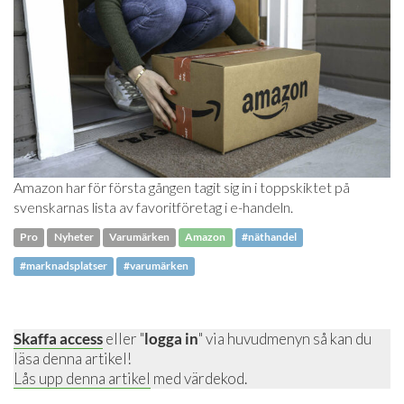
Amazon har för första gången tagit sig in i toppskiktet på
svenskarnas lista av favoritföretag i e-handeln.
Pro
Nyheter
Varumärken
Amazon
#näthandel
#marknadsplatser
#varumärken
Skaffa access
eller "
logga in
" via huvudmenyn så kan du
läsa denna artikel!
Lås upp denna artikel
med värdekod.