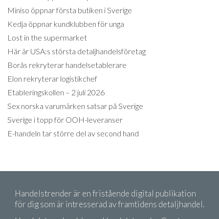
Miniso öppnar första butiken i Sverige
Kedja öppnar kundklubben för unga
Lost in the supermarket
Här är USA:s största detaljhandelsföretag
Borås rekryterar handelsetablerare
Elon rekryterar logistikchef
Etableringskollen – 2 juli 2026
Sex norska varumärken satsar på Sverige
Sverige i topp för OOH-leveranser
E-handeln tar större del av second hand
Handelstrender är en fristående digital publikation
för dig som är intresserad av framtidens detaljhandel.