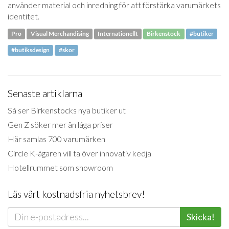
använder material och inredning för att förstärka varumärkets
identitet.
Pro
Visual Merchandising
Internationellt
Birkenstock
#butiker
#butiksdesign
#skor
Senaste artiklarna
Så ser Birkenstocks nya butiker ut
Gen Z söker mer än låga priser
Här samlas 700 varumärken
Circle K-ägaren vill ta över innovativ kedja
Hotellrummet som showroom
Läs vårt kostnadsfria nyhetsbrev!
Skicka!