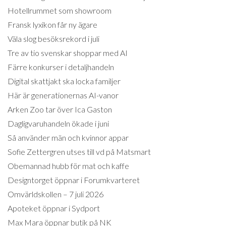
Hotellrummet som showroom
Fransk lyxikon får ny ägare
Väla slog besöksrekord i juli
Tre av tio svenskar shoppar med AI
Färre konkurser i detaljhandeln
Digital skattjakt ska locka familjer
Här är generationernas AI-vanor
Arken Zoo tar över Ica Gaston
Dagligvaruhandeln ökade i juni
Så använder män och kvinnor appar
Sofie Zettergren utses till vd på Matsmart
Obemannad hubb för mat och kaffe
Designtorget öppnar i Forumkvarteret
Omvärldskollen – 7 juli 2026
Apoteket öppnar i Sydport
Max Mara öppnar butik på NK