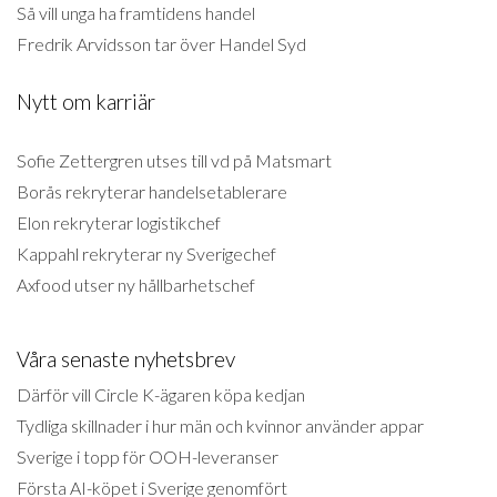
Så vill unga ha framtidens handel
Fredrik Arvidsson tar över Handel Syd
Nytt om karriär
Sofie Zettergren utses till vd på Matsmart
Borås rekryterar handelsetablerare
Elon rekryterar logistikchef
Kappahl rekryterar ny Sverigechef
Axfood utser ny hållbarhetschef
Våra senaste nyhetsbrev
Därför vill Circle K-ägaren köpa kedjan
Tydliga skillnader i hur män och kvinnor använder appar
Sverige i topp för OOH-leveranser
Första AI-köpet i Sverige genomfört