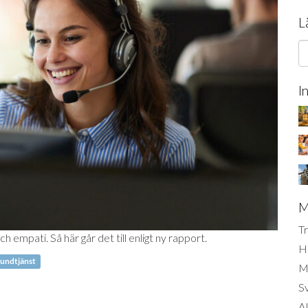
L
I
M
Tr
empati. Så här går det till enligt ny rapport.
H
undtjänst
Mi
S
AI