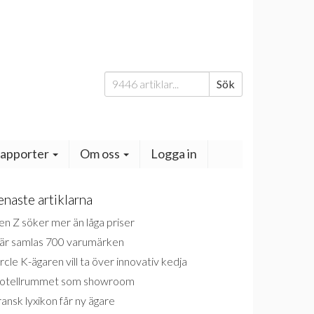
Sök
Sök
efter:
apporter
Om oss
Logga in
enaste artiklarna
n Z söker mer än låga priser
är samlas 700 varumärken
rcle K-ägaren vill ta över innovativ kedja
otellrummet som showroom
ansk lyxikon får ny ägare