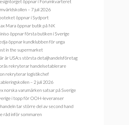
esigntorget öppnar i Forumkvarteret
världskollen – 7 juli 2026
poteket öppnar i Sydport
ax Mara öppnar butik på NK
niso öppnar första butiken i Sverige
edja öppnar kundklubben för unga
ost in the supermarket
r är USA:s största detaljhandelsföretag
orås rekryterar handelsetablerare
on rekryterar logistikchef
ableringskollen – 2 juli 2026
ex norska varumärken satsar på Sverige
verige i topp för OOH-leveranser
handeln tar större del av second hand
re råd inför sommaren