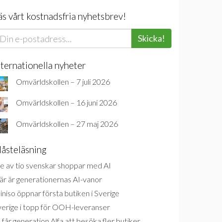
äs vårt kostnadsfria nyhetsbrev!
Skicka!
nternationella nyheter
Omvärldskollen – 7 juli 2026
Omvärldskollen – 16 juni 2026
Omvärldskollen – 27 maj 2026
åsteläsning
e av tio svenskar shoppar med AI
är är generationernas AI-vanor
niso öppnar första butiken i Sverige
verige i topp för OOH-leveranser
 får generation Alfa att besöka fler butiker