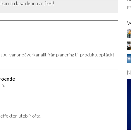
 kan du läsa denna artikel!
Fö
V
s AI-vanor påverkar allt från planering till produktupptäckt
N
troende
ln.
effekten uteblir ofta.