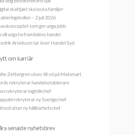
la slog besöksrekord i juli
gital skattjakt ska locka familjer
ableringskollen – 2 juli 2026
lasskonceptet som ger unga jobb
 vill unga ha framtidens handel
redrik Arvidsson tar över Handel Syd
ytt om karriär
fie Zettergren utses till vd på Matsmart
orås rekryterar handelsetablerare
on rekryterar logistikchef
appahl rekryterar ny Sverigechef
food utser ny hållbarhetschef
åra senaste nyhetsbrev