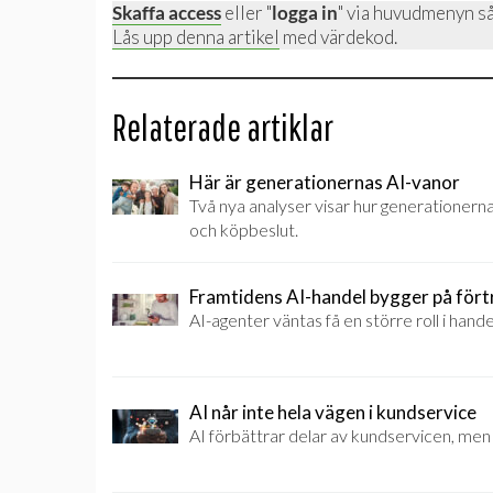
Skaffa access
eller "
logga in
" via huvudmenyn så
Lås upp denna artikel
med värdekod.
Relaterade artiklar
Här är generationernas AI-vanor
Två nya analyser visar hur generationerna
och köpbeslut.
Framtidens AI-handel bygger på för
AI-agenter väntas få en större roll i hande
AI når inte hela vägen i kundservice
AI förbättrar delar av kundservicen, men 