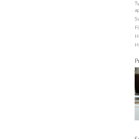
Ty
a
S
Fö
Ha
H
P
S