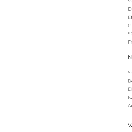
Vä
Di
Et
G
Så
F
N
So
B
El
K
Ax
V