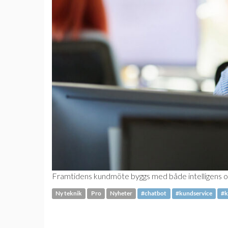
Framtidens kundmöte byggs med både intelligens och 
Ny teknik
Pro
Nyheter
#chatbot
#kundservice
#k