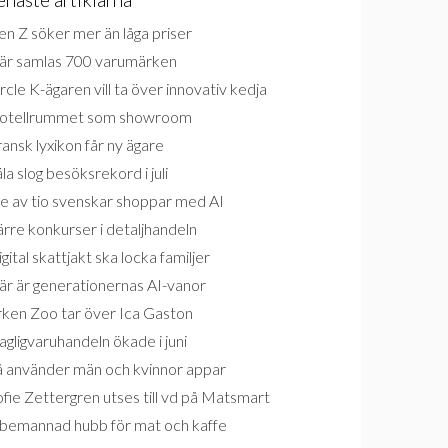
n Z söker mer än låga priser
är samlas 700 varumärken
rcle K-ägaren vill ta över innovativ kedja
otellrummet som showroom
ansk lyxikon får ny ägare
la slog besöksrekord i juli
e av tio svenskar shoppar med AI
rre konkurser i detaljhandeln
gital skattjakt ska locka familjer
är är generationernas AI-vanor
rken Zoo tar över Ica Gaston
gligvaruhandeln ökade i juni
å använder män och kvinnor appar
fie Zettergren utses till vd på Matsmart
bemannad hubb för mat och kaffe