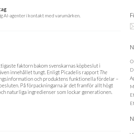
tag
F
ig AI-agenter i kontakt med varumärken.
N
O
ktigaste faktorn bakom svenskarnas köpbeslut i
D
ven innehållet tungt. Enligt Picadelis rapport
The
A
ingsinformation och produktens funktionella fördelar –
sluten. På förpackningarna är det framför allt högt
Mi
och naturliga ingredienser som lockar generationen.
Et
Et
N