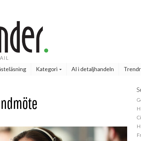
steläsning
Kategori
AI i detaljhandeln
Trendr
S
kundmöte
Ge
H
Ci
H
Fr