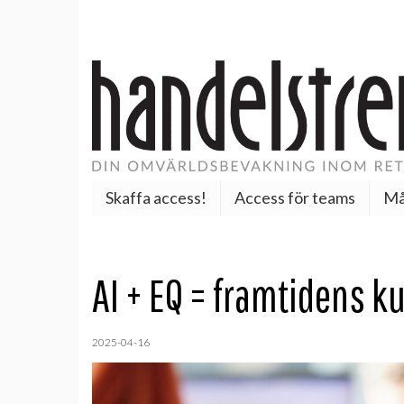
Skaffa access!
Access för teams
Må
AI + EQ = framtidens 
2025-04-16