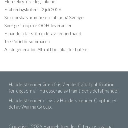
Elon rekryterar logistikchef
Etableringskollen – 2 juli 2026
Sex norska varumärken satsar på Sverige
Sverige i topp för OOH-leveranser
E-handeln tar större del av second hand
Tre råd inför sommaren
AI får generation Alfa att besöka fler butiker
Handelstrender är en fristående digital publikation
för dig som är intresserad av framtidens detaljhandel.
Handelstrender drivs av Handelstrender Cmptnc, en
del av Warma Group.
Copyright 2026 Handelstrender. Citera oss gärna!