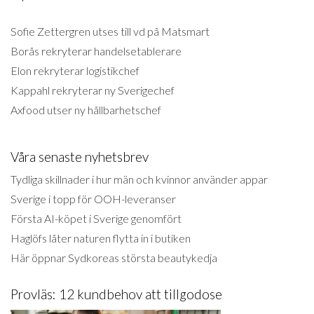
Sofie Zettergren utses till vd på Matsmart
Borås rekryterar handelsetablerare
Elon rekryterar logistikchef
Kappahl rekryterar ny Sverigechef
Axfood utser ny hållbarhetschef
Våra senaste nyhetsbrev
Tydliga skillnader i hur män och kvinnor använder appar
Sverige i topp för OOH-leveranser
Första AI-köpet i Sverige genomfört
Haglöfs låter naturen flytta in i butiken
Här öppnar Sydkoreas största beautykedja
Provläs: 12 kundbehov att tillgodose