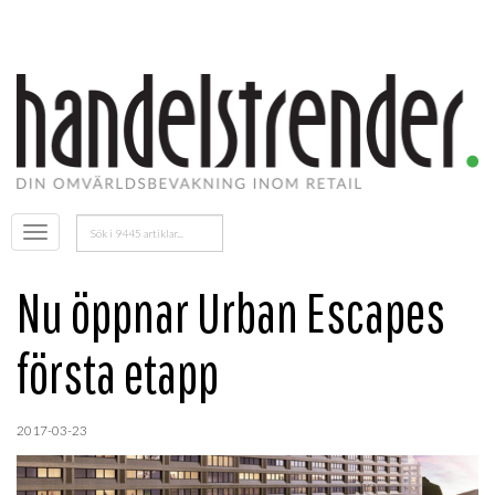
Sök
Öppna
efter:
menyn
Nu öppnar Urban Escapes
första etapp
2017-03-23