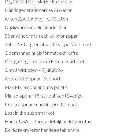
Digital skattjakt ska locka familjer
Här är generationernas AI-vanor
Arken Zoo tar över Ica Gaston
Dagligvaruhandeln ökade i juni
Så använder män och kvinnor appar
Sofie Zettergren utses till vd på Matsmart
Obemannad hubb för mat och kaffe
Designtorget öppnar i Forumkvarteret
Omvärldskollen – 7 juli 2026
Apoteket öppnar i Sydport
Max Mara öppnar butik på NK
Miniso öppnar första butiken i Sverige
Kedja öppnar kundklubben för unga
Lost in the supermarket
Här är USA:s största detaljhandelsföretag
Borås rekryterar handelsetablerare