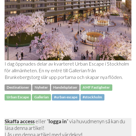
I dag öppnades delar av kvarteret Urban Escape i Stockholm
för allmänheten. En ny entré till Gallerian från
Brunkebergstorg slår upp portarna och skapar nya flöden.
Destinationer
Nyheter
Handelsplatser
AMF Fastigheter
Urban Escape
Gallerian
#urban escape
#stockholm
Skaffa access
eller "
logga in
" via huvudmenyn så kan du
läsa denna artikel!
Lås upp denna artikel
med värdekod.