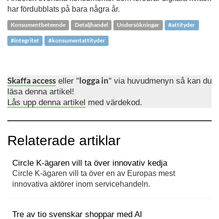
har fördubblats på bara några år.
Konsumentbeteende
Detaljhandel
Undersökningar
#attityder
#integritet
#konsumentattityder
Skaffa access
eller "
logga in
" via huvudmenyn så kan du
läsa denna artikel!
Lås upp denna artikel
med värdekod.
Relaterade artiklar
Circle K-ägaren vill ta över innovativ kedja
Circle K-ägaren vill ta över en av Europas mest innovativa
aktörer inom servicehandeln.
Tre av tio svenskar shoppar med AI