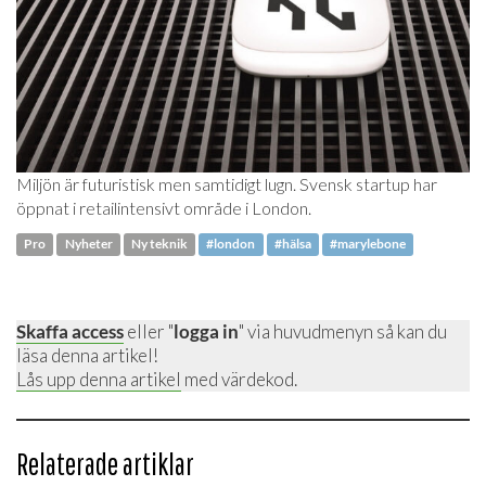
Miljön är futuristisk men samtidigt lugn. Svensk startup har
öppnat i retailintensivt område i London.
Pro
Nyheter
Ny teknik
#london
#hälsa
#marylebone
Skaffa access
eller "
logga in
" via huvudmenyn så kan du
läsa denna artikel!
Lås upp denna artikel
med värdekod.
Relaterade artiklar