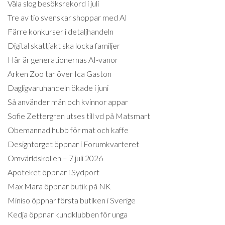
Väla slog besöksrekord i juli
Tre av tio svenskar shoppar med AI
Färre konkurser i detaljhandeln
Digital skattjakt ska locka familjer
Här är generationernas AI-vanor
Arken Zoo tar över Ica Gaston
Dagligvaruhandeln ökade i juni
Så använder män och kvinnor appar
Sofie Zettergren utses till vd på Matsmart
Obemannad hubb för mat och kaffe
Designtorget öppnar i Forumkvarteret
Omvärldskollen – 7 juli 2026
Apoteket öppnar i Sydport
Max Mara öppnar butik på NK
Miniso öppnar första butiken i Sverige
Kedja öppnar kundklubben för unga