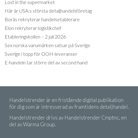
Lost in the supermarket
Här är USA:s största detaljhandelsföretag
Borås rekryterar handelsetablerare
Elon rekryterar logistikchef
Etableringskollen – 2 juli 2026
Sex norska varumärken satsar på Sverige
Sverige i topp för OOH-leveranser
E-handeln tar större del av second hand
Handelstrender är en fristående digital publikation
för dig som är intresserad av framtidens detaljhandel.
Handelstrender drivs av Handelstrender Cmptnc, en
del av Warma Group.