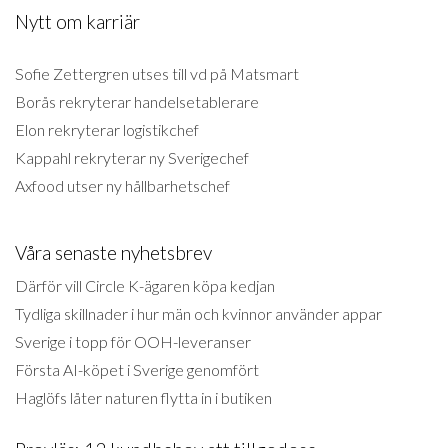
Nytt om karriär
Sofie Zettergren utses till vd på Matsmart
Borås rekryterar handelsetablerare
Elon rekryterar logistikchef
Kappahl rekryterar ny Sverigechef
Axfood utser ny hållbarhetschef
Våra senaste nyhetsbrev
Därför vill Circle K-ägaren köpa kedjan
Tydliga skillnader i hur män och kvinnor använder appar
Sverige i topp för OOH-leveranser
Första AI-köpet i Sverige genomfört
Haglöfs låter naturen flytta in i butiken