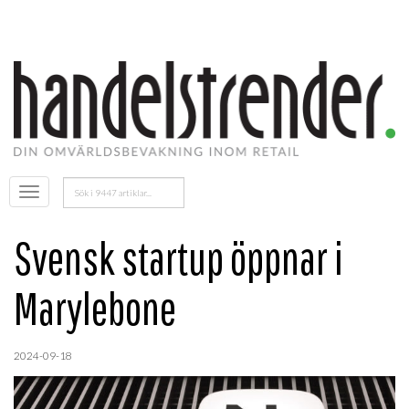
Sök
Öppna
efter:
menyn
Svensk startup öppnar i
Marylebone
2024-09-18