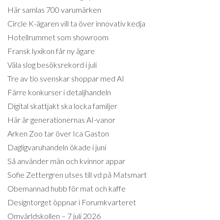
Här samlas 700 varumärken
Circle K-ägaren vill ta över innovativ kedja
Hotellrummet som showroom
Fransk lyxikon får ny ägare
Väla slog besöksrekord i juli
Tre av tio svenskar shoppar med AI
Färre konkurser i detaljhandeln
Digital skattjakt ska locka familjer
Här är generationernas AI-vanor
Arken Zoo tar över Ica Gaston
Dagligvaruhandeln ökade i juni
Så använder män och kvinnor appar
Sofie Zettergren utses till vd på Matsmart
Obemannad hubb för mat och kaffe
Designtorget öppnar i Forumkvarteret
Omvärldskollen – 7 juli 2026