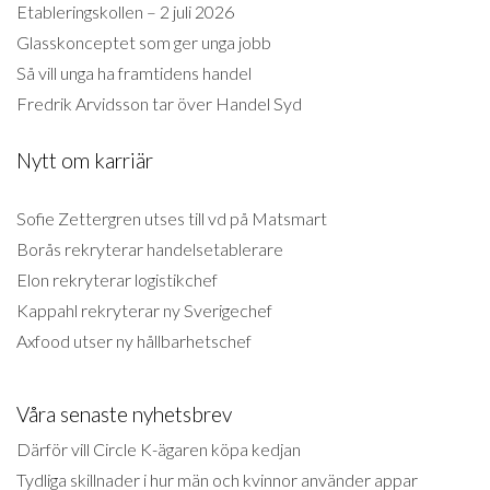
Etableringskollen – 2 juli 2026
Glasskonceptet som ger unga jobb
Så vill unga ha framtidens handel
Fredrik Arvidsson tar över Handel Syd
Nytt om karriär
Sofie Zettergren utses till vd på Matsmart
Borås rekryterar handelsetablerare
Elon rekryterar logistikchef
Kappahl rekryterar ny Sverigechef
Axfood utser ny hållbarhetschef
Våra senaste nyhetsbrev
Därför vill Circle K-ägaren köpa kedjan
Tydliga skillnader i hur män och kvinnor använder appar