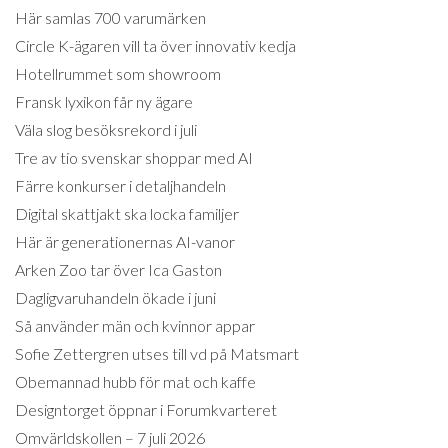
Här samlas 700 varumärken
Circle K-ägaren vill ta över innovativ kedja
Hotellrummet som showroom
Fransk lyxikon får ny ägare
Väla slog besöksrekord i juli
Tre av tio svenskar shoppar med AI
Färre konkurser i detaljhandeln
Digital skattjakt ska locka familjer
Här är generationernas AI-vanor
Arken Zoo tar över Ica Gaston
Dagligvaruhandeln ökade i juni
Så använder män och kvinnor appar
Sofie Zettergren utses till vd på Matsmart
Obemannad hubb för mat och kaffe
Designtorget öppnar i Forumkvarteret
Omvärldskollen – 7 juli 2026