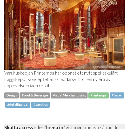
Varuhuskedjan Printemps har öppnat ett nytt spektakulärt
flaggskepp. Konceptet är skräddarsytt för en ny era av
upplevelsedriven retail.
Design
Food & Beverage
Visual Merchandising
Printemps
#barer
#detaljhandel
#varuhus
Skaffa access
eller "
logga in
" via huvudmenyn så kan du