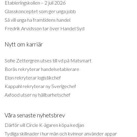
Etableringskollen – 2 juli 2026
Glasskonceptet som ger unga jobb
Så vill unga ha framtidens handel
Fredrik Arvidsson tar över Handel Syd
Nytt om karriär
Sofie Zettergren utses till vd på Matsmart
Borås rekryterar handelsetablerare
Elon rekryterar logistikchef
Kappahl rekryterar ny Sverigechef
Axfood utser ny hållbarhetschef
Våra senaste nyhetsbrev
Därför vill Circle K-ägaren köpa kedjan
Tydliga skillnader i hur män och kvinnor använder appar