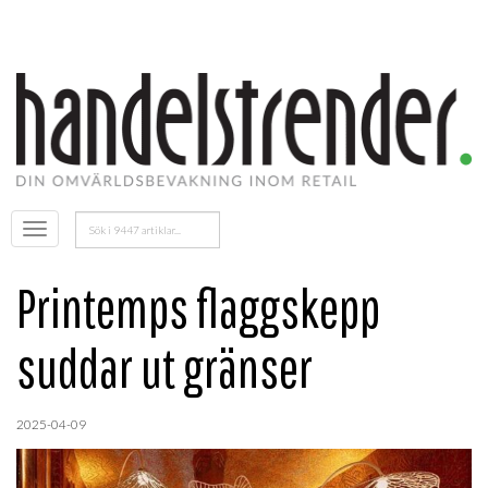
Sök
Öppna
efter:
menyn
Printemps flaggskepp
suddar ut gränser
2025-04-09