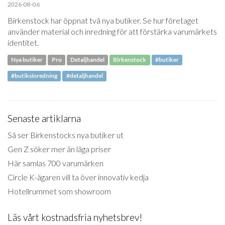
2026-08-06
Birkenstock har öppnat två nya butiker. Se hur företaget
använder material och inredning för att förstärka varumärkets
identitet.
Nya butiker
Pro
Detaljhandel
Birkenstock
#butiker
#butiksinredning
#detaljhandel
Senaste artiklarna
Så ser Birkenstocks nya butiker ut
Gen Z söker mer än låga priser
Här samlas 700 varumärken
Circle K-ägaren vill ta över innovativ kedja
Hotellrummet som showroom
Läs vårt kostnadsfria nyhetsbrev!