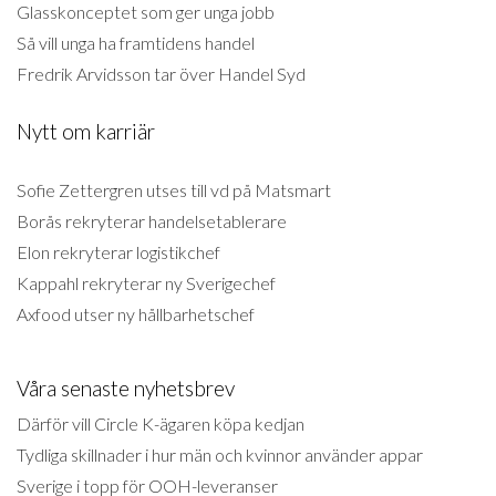
Glasskonceptet som ger unga jobb
Så vill unga ha framtidens handel
Fredrik Arvidsson tar över Handel Syd
Nytt om karriär
Sofie Zettergren utses till vd på Matsmart
Borås rekryterar handelsetablerare
Elon rekryterar logistikchef
Kappahl rekryterar ny Sverigechef
Axfood utser ny hållbarhetschef
Våra senaste nyhetsbrev
Därför vill Circle K-ägaren köpa kedjan
Tydliga skillnader i hur män och kvinnor använder appar
Sverige i topp för OOH-leveranser