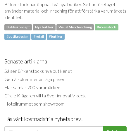
Birkenstock har öppnat två nya butiker. Se hur företaget
använder material och inredning för att förstärka varumärkets
identitet.
Butikskoncept
Nya butiker
Visual Merchandising
Birkenstock
#butiksdesign
#retail
#butiker
Senaste artiklarna
Så ser Birkenstocks nya butiker ut
Gen Z söker mer än låga priser
Här samlas 700 varumärken
Circle K-ägaren vill ta över innovativ kedja
Hotellrummet som showroom
Läs vårt kostnadsfria nyhetsbrev!