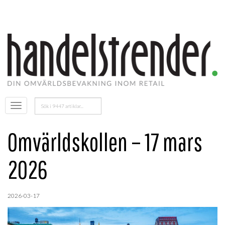
Sök
Öppna
efter:
menyn
Omvärldskollen – 17 mars
2026
2026-03-17