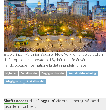
Etableringar vid Union Square i New York, e-handelsplattform
till Europa och snabbväxare i Sydafrika. Här är våra
handplockade internationella detaljhandelsnyheter.
Nyheter
Detaljhandel
Dagligvaruhandel
#omvärldsbevakning
#dagligvaror
#detaljhandel
Skaffa access
eller "
logga in
" via huvudmenyn så kan du
läsa denna artikel!