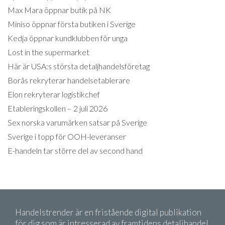
Max Mara öppnar butik på NK
Miniso öppnar första butiken i Sverige
Kedja öppnar kundklubben för unga
Lost in the supermarket
Här är USA:s största detaljhandelsföretag
Borås rekryterar handelsetablerare
Elon rekryterar logistikchef
Etableringskollen – 2 juli 2026
Sex norska varumärken satsar på Sverige
Sverige i topp för OOH-leveranser
E-handeln tar större del av second hand
Handelstrender är en fristående digital publikation
för dig som är intresserad av framtidens detaljhandel.