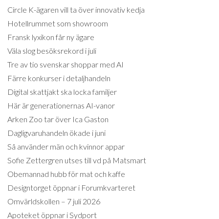
Circle K-ägaren vill ta över innovativ kedja
Hotellrummet som showroom
Fransk lyxikon får ny ägare
Väla slog besöksrekord i juli
Tre av tio svenskar shoppar med AI
Färre konkurser i detaljhandeln
Digital skattjakt ska locka familjer
Här är generationernas AI-vanor
Arken Zoo tar över Ica Gaston
Dagligvaruhandeln ökade i juni
Så använder män och kvinnor appar
Sofie Zettergren utses till vd på Matsmart
Obemannad hubb för mat och kaffe
Designtorget öppnar i Forumkvarteret
Omvärldskollen – 7 juli 2026
Apoteket öppnar i Sydport