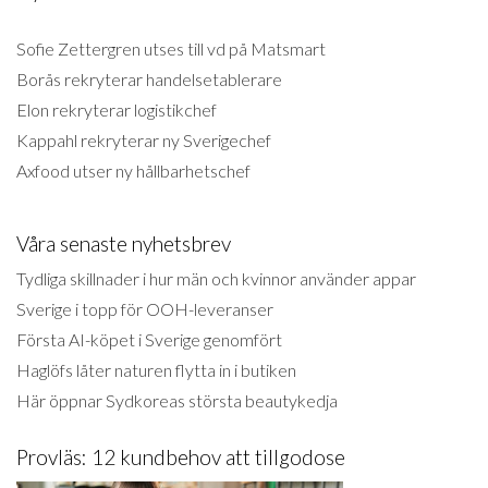
Sofie Zettergren utses till vd på Matsmart
Borås rekryterar handelsetablerare
Elon rekryterar logistikchef
Kappahl rekryterar ny Sverigechef
Axfood utser ny hållbarhetschef
Våra senaste nyhetsbrev
Tydliga skillnader i hur män och kvinnor använder appar
Sverige i topp för OOH-leveranser
Första AI-köpet i Sverige genomfört
Haglöfs låter naturen flytta in i butiken
Här öppnar Sydkoreas största beautykedja
Provläs: 12 kundbehov att tillgodose