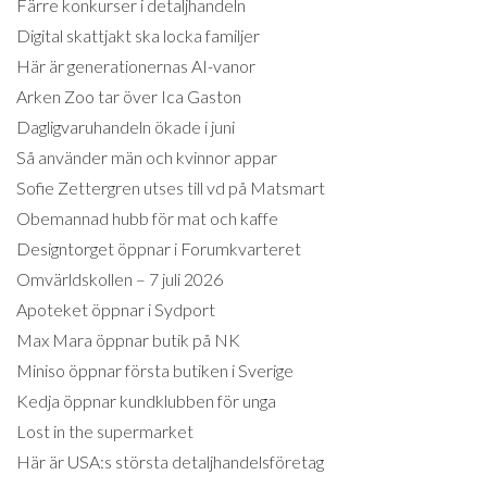
Färre konkurser i detaljhandeln
Digital skattjakt ska locka familjer
Här är generationernas AI-vanor
Arken Zoo tar över Ica Gaston
Dagligvaruhandeln ökade i juni
Så använder män och kvinnor appar
Sofie Zettergren utses till vd på Matsmart
Obemannad hubb för mat och kaffe
Designtorget öppnar i Forumkvarteret
Omvärldskollen – 7 juli 2026
Apoteket öppnar i Sydport
Max Mara öppnar butik på NK
Miniso öppnar första butiken i Sverige
Kedja öppnar kundklubben för unga
Lost in the supermarket
Här är USA:s största detaljhandelsföretag