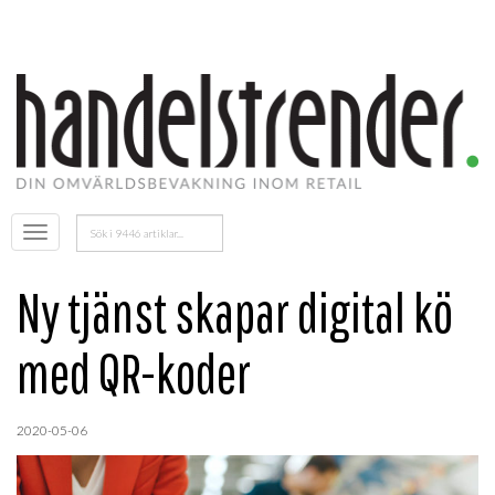
Sök
Öppna
efter:
menyn
Ny tjänst skapar digital kö
med QR-koder
2020-05-06