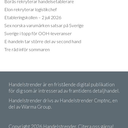
Borås rekryterar handelsetablerare
Elon rekryterar logistikchef
Etableringskollen – 2 juli 2026
Sex norska varumärken satsar på Sverige
Sverige i topp för OOH-leveranser
E-handeln tar större del av second hand
Tre råd inför sommaren
Handelstrender är en fristående digital publikation
för dig som är intresserad av framtidens detaljhandel.
Handelstrender drivs av Handelstrender Cmptnc, en
del av Warma Group.
Copyright 2026 Handelstrender. Citera oss gärna!