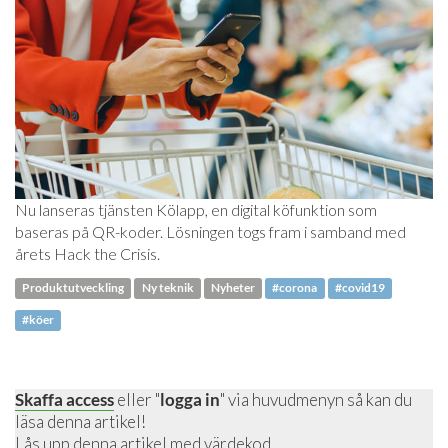
Nu lanseras tjänsten Kölapp, en digital köfunktion som
baseras på QR-koder. Lösningen togs fram i samband med
årets Hack the Crisis.
Produktutveckling
Ny teknik
Nyheter
#corona
#covid19
#köer
Skaffa access
eller "
logga in
" via huvudmenyn så kan du
läsa denna artikel!
Lås upp denna artikel
med värdekod.