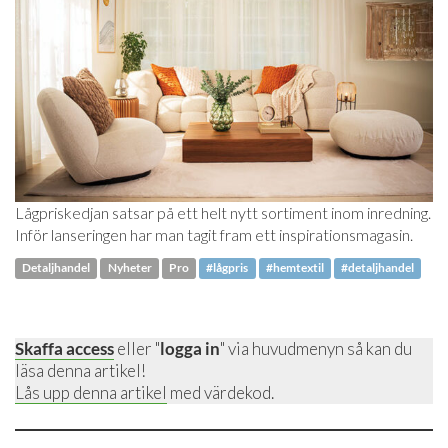
Lågpriskedjan satsar på ett helt nytt sortiment inom inredning.
Inför lanseringen har man tagit fram ett inspirationsmagasin.
Detaljhandel
Nyheter
Pro
#lågpris
#hemtextil
#detaljhandel
Skaffa access
eller "
logga in
" via huvudmenyn så kan du
läsa denna artikel!
Lås upp denna artikel
med värdekod.