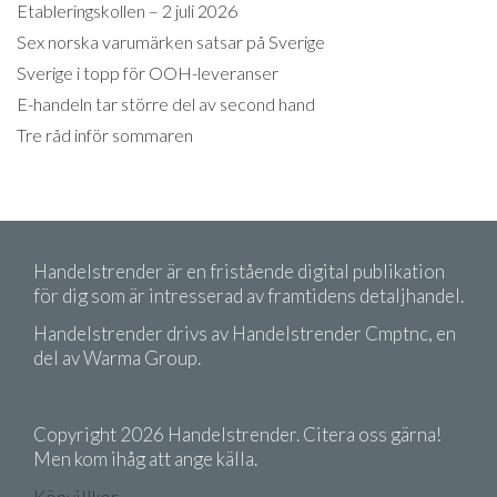
Etableringskollen – 2 juli 2026
Sex norska varumärken satsar på Sverige
Sverige i topp för OOH-leveranser
E-handeln tar större del av second hand
Tre råd inför sommaren
Handelstrender är en fristående digital publikation
för dig som är intresserad av framtidens detaljhandel.
Handelstrender drivs av Handelstrender Cmptnc, en
del av Warma Group.
Copyright 2026 Handelstrender. Citera oss gärna!
Men kom ihåg att ange källa.