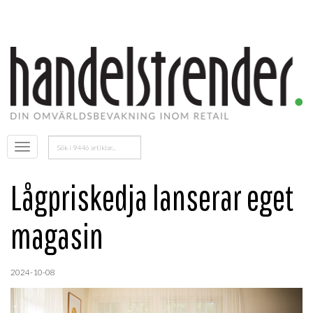
Sök
Öppna
efter:
menyn
Lågpriskedja lanserar eget
magasin
2024-10-08