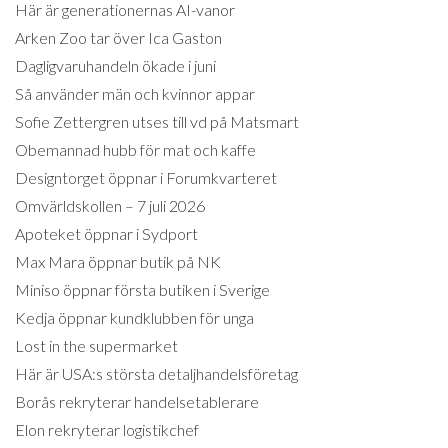
Här är generationernas AI-vanor
Arken Zoo tar över Ica Gaston
Dagligvaruhandeln ökade i juni
Så använder män och kvinnor appar
Sofie Zettergren utses till vd på Matsmart
Obemannad hubb för mat och kaffe
Designtorget öppnar i Forumkvarteret
Omvärldskollen – 7 juli 2026
Apoteket öppnar i Sydport
Max Mara öppnar butik på NK
Miniso öppnar första butiken i Sverige
Kedja öppnar kundklubben för unga
Lost in the supermarket
Här är USA:s största detaljhandelsföretag
Borås rekryterar handelsetablerare
Elon rekryterar logistikchef