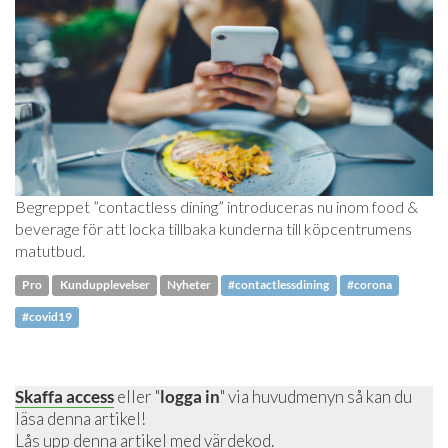
Begreppet ”contactless dining” introduceras nu inom food &
beverage för att locka tillbaka kunderna till köpcentrumens
matutbud.
Pro
Kundupplevelser
Nyheter
#contactlessdining
#corona
#covid19
Skaffa access
eller "
logga in
" via huvudmenyn så kan du
läsa denna artikel!
Lås upp denna artikel
med värdekod.