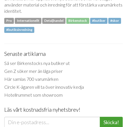
använder material och inredning för att förstärka varumärkets
identitet.
Pro
Internationellt
Detaljhandel
Birkenstock
#butiker
#skor
#butiksinredning
Senaste artiklarna
Så ser Birkenstocks nya butiker ut
Gen Z söker mer än låga priser
Här samlas 700 varumärken
Circle K-ägaren vill ta över innovativ kedja
Hotellrummet som showroom
Läs vårt kostnadsfria nyhetsbrev!
Skicka!