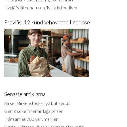
Haglöfs låter naturen flytta in i butiken
Provläs: 12 kundbehov att tillgodose
Senaste artiklarna
Så ser Birkenstocks nya butiker ut
Gen Z söker mer än låga priser
Här samlas 700 varumärken
Circle K-ägaren vill ta över innovativ kedja