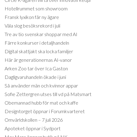
Hotellrummet som showroom
Fransk lyxikon får ny ägare
Väla slog besöksrekord i juli
Tre av tio svenskar shoppar med AI
Färre konkurser i detaljhandeln
Digital skattjakt ska locka familjer
Här är generationernas AI-vanor
Arken Zoo tar över Ica Gaston
Dagligvaruhandeln ökade i juni
Så använder män och kvinnor appar
Sofie Zettergren utses till vd på Matsmart
Obemannad hubb för mat och kaffe
Designtorget öppnar i Forumkvarteret
Omvärldskollen – 7 juli 2026
Apoteket öppnar i Sydport
Max Mara öppnar butik på NK