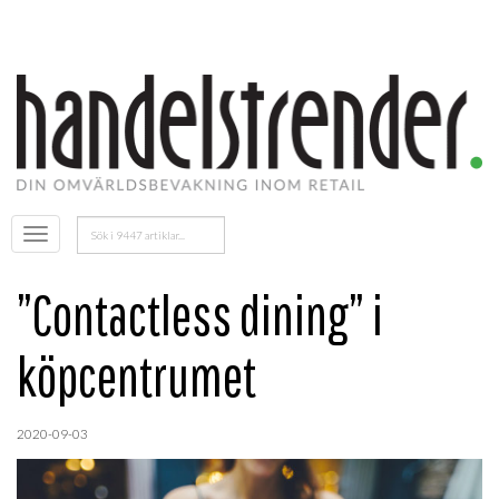
Sök
Öppna
efter:
menyn
”Contactless dining” i
köpcentrumet
2020-09-03