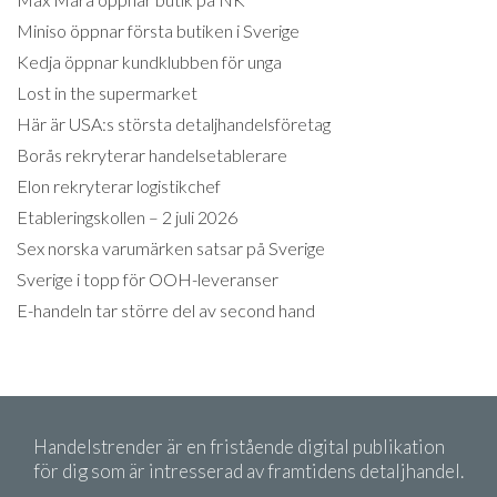
Miniso öppnar första butiken i Sverige
Kedja öppnar kundklubben för unga
Lost in the supermarket
Här är USA:s största detaljhandelsföretag
Borås rekryterar handelsetablerare
Elon rekryterar logistikchef
Etableringskollen – 2 juli 2026
Sex norska varumärken satsar på Sverige
Sverige i topp för OOH-leveranser
E-handeln tar större del av second hand
Handelstrender är en fristående digital publikation
för dig som är intresserad av framtidens detaljhandel.