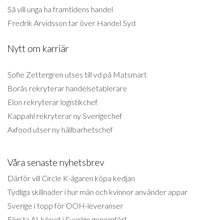
Så vill unga ha framtidens handel
Fredrik Arvidsson tar över Handel Syd
Nytt om karriär
Sofie Zettergren utses till vd på Matsmart
Borås rekryterar handelsetablerare
Elon rekryterar logistikchef
Kappahl rekryterar ny Sverigechef
Axfood utser ny hållbarhetschef
Våra senaste nyhetsbrev
Därför vill Circle K-ägaren köpa kedjan
Tydliga skillnader i hur män och kvinnor använder appar
Sverige i topp för OOH-leveranser
Första AI-köpet i Sverige genomfört