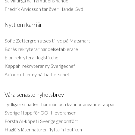
Så vill unga ha framtidens handel
Fredrik Arvidsson tar över Handel Syd
Nytt om karriär
Sofie Zettergren utses till vd på Matsmart
Borås rekryterar handelsetablerare
Elon rekryterar logistikchef
Kappahl rekryterar ny Sverigechef
Axfood utser ny hållbarhetschef
Våra senaste nyhetsbrev
Tydliga skillnader i hur män och kvinnor använder appar
Sverige i topp för OOH-leveranser
Första AI-köpet i Sverige genomfört
Haglöfs låter naturen flytta in i butiken