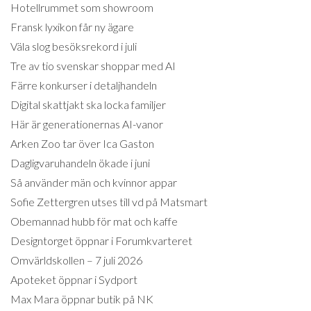
Hotellrummet som showroom
Fransk lyxikon får ny ägare
Väla slog besöksrekord i juli
Tre av tio svenskar shoppar med AI
Färre konkurser i detaljhandeln
Digital skattjakt ska locka familjer
Här är generationernas AI-vanor
Arken Zoo tar över Ica Gaston
Dagligvaruhandeln ökade i juni
Så använder män och kvinnor appar
Sofie Zettergren utses till vd på Matsmart
Obemannad hubb för mat och kaffe
Designtorget öppnar i Forumkvarteret
Omvärldskollen – 7 juli 2026
Apoteket öppnar i Sydport
Max Mara öppnar butik på NK