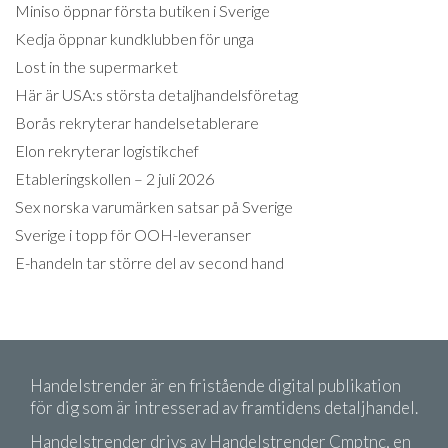
Miniso öppnar första butiken i Sverige
Kedja öppnar kundklubben för unga
Lost in the supermarket
Här är USA:s största detaljhandelsföretag
Borås rekryterar handelsetablerare
Elon rekryterar logistikchef
Etableringskollen – 2 juli 2026
Sex norska varumärken satsar på Sverige
Sverige i topp för OOH-leveranser
E-handeln tar större del av second hand
Handelstrender är en fristående digital publikation
för dig som är intresserad av framtidens detaljhandel.
Handelstrender drivs av Handelstrender Cmptnc, en