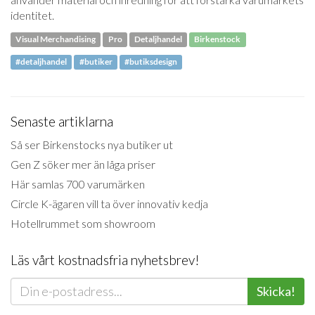
identitet.
Visual Merchandising
Pro
Detaljhandel
Birkenstock
#detaljhandel
#butiker
#butiksdesign
Senaste artiklarna
Så ser Birkenstocks nya butiker ut
Gen Z söker mer än låga priser
Här samlas 700 varumärken
Circle K-ägaren vill ta över innovativ kedja
Hotellrummet som showroom
Läs vårt kostnadsfria nyhetsbrev!
Skicka!