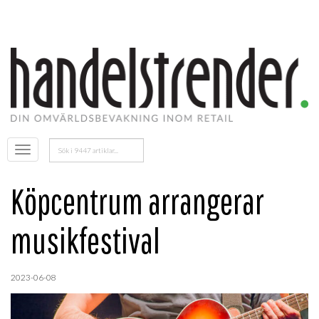
Sök
Öppna
efter:
menyn
Köpcentrum arrangerar
musikfestival
2023-06-08