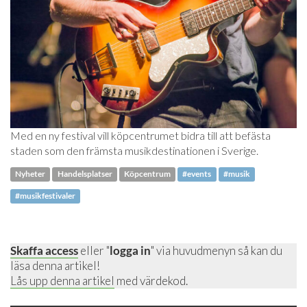
Med en ny festival vill köpcentrumet bidra till att befästa
staden som den främsta musikdestinationen i Sverige.
Nyheter
Handelsplatser
Köpcentrum
#events
#musik
#musikfestivaler
Skaffa access
eller "
logga in
" via huvudmenyn så kan du
läsa denna artikel!
Lås upp denna artikel
med värdekod.