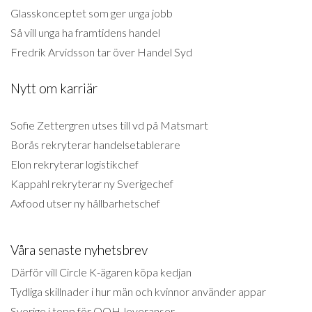
Glasskonceptet som ger unga jobb
Så vill unga ha framtidens handel
Fredrik Arvidsson tar över Handel Syd
Nytt om karriär
Sofie Zettergren utses till vd på Matsmart
Borås rekryterar handelsetablerare
Elon rekryterar logistikchef
Kappahl rekryterar ny Sverigechef
Axfood utser ny hållbarhetschef
Våra senaste nyhetsbrev
Därför vill Circle K-ägaren köpa kedjan
Tydliga skillnader i hur män och kvinnor använder appar
Sverige i topp för OOH-leveranser