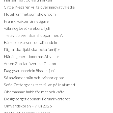
Circle K-ägaren vill ta över innovativ kedja
Hotellrummet som showroom
Fransk lyxikon får ny ägare
Väla slog besöksrekord i juli
Tre av tio svenskar shoppar med AI
Färre konkurser i detaljhandeln
Digital skattjakt ska locka familjer
Här är generationernas AI-vanor
Arken Zoo tar över Ica Gaston
Dagligvaruhandeln ökade i juni
Så använder män och kvinnor appar
Sofie Zettergren utses till vd på Matsmart
Obemannad hubb för mat och kaffe
Designtorget öppnar i Forumkvarteret
Omvärldskollen – 7 juli 2026
Apoteket öppnar i Sydport