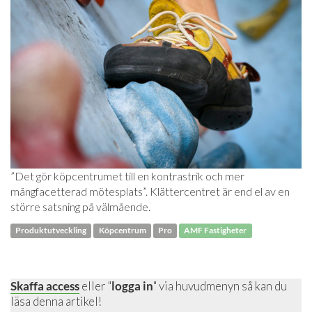
”Det gör köpcentrumet till en kontrastrik och mer
mångfacetterad mötesplats”. Klättercentret är end el av en
större satsning på välmående.
Produktutveckling
Köpcentrum
Pro
AMF Fastigheter
Skaffa access
eller "
logga in
" via huvudmenyn så kan du
läsa denna artikel!