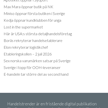
Max Mara öppnar butik på NK
Miniso öppnar första butiken i Sverige
Kedja öppnar kundklubben för unga
Lost in the supermarket
Här är USA:s största detaljhandelsföretag
Borås rekryterar handelsetablerare
Elon rekryterar logistikchef
Etableringskollen – 2 juli 2026
Sex norska varumärken satsar på Sverige
Sverige i topp för OOH-leveranser
E-handeln tar större del av second hand
Handelstrender är en fristående digital publikation