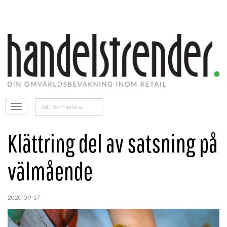
Sök
Öppna
efter:
menyn
Klättring del av satsning på
välmående
2020-09-17