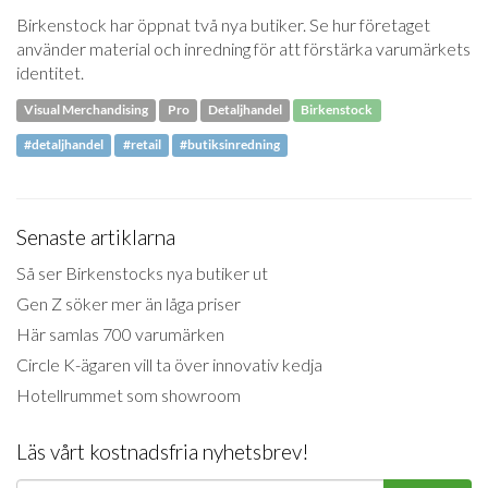
Birkenstock har öppnat två nya butiker. Se hur företaget
använder material och inredning för att förstärka varumärkets
identitet.
Visual Merchandising
Pro
Detaljhandel
Birkenstock
#detaljhandel
#retail
#butiksinredning
Senaste artiklarna
Så ser Birkenstocks nya butiker ut
Gen Z söker mer än låga priser
Här samlas 700 varumärken
Circle K-ägaren vill ta över innovativ kedja
Hotellrummet som showroom
Läs vårt kostnadsfria nyhetsbrev!