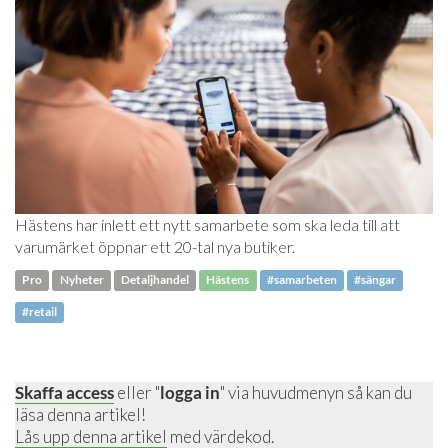
Hästens har inlett ett nytt samarbete som ska leda till att
varumärket öppnar ett 20-tal nya butiker.
Pro
Nyheter
Detaljhandel
Hästens
#samarbeten
#sängar
#retail
Skaffa access
eller "
logga in
" via huvudmenyn så kan du
läsa denna artikel!
Lås upp denna artikel
med värdekod.