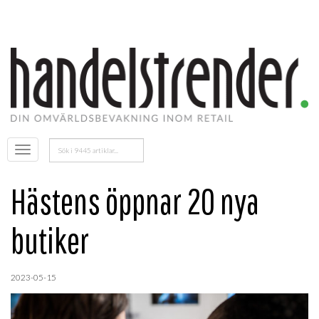
Sök
Öppna
efter:
menyn
Hästens öppnar 20 nya
butiker
2023-05-15