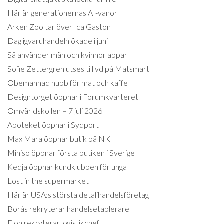
Här är generationernas AI-vanor
Arken Zoo tar över Ica Gaston
Dagligvaruhandeln ökade i juni
Så använder män och kvinnor appar
Sofie Zettergren utses till vd på Matsmart
Obemannad hubb för mat och kaffe
Designtorget öppnar i Forumkvarteret
Omvärldskollen – 7 juli 2026
Apoteket öppnar i Sydport
Max Mara öppnar butik på NK
Miniso öppnar första butiken i Sverige
Kedja öppnar kundklubben för unga
Lost in the supermarket
Här är USA:s största detaljhandelsföretag
Borås rekryterar handelsetablerare
Elon rekryterar logistikchef