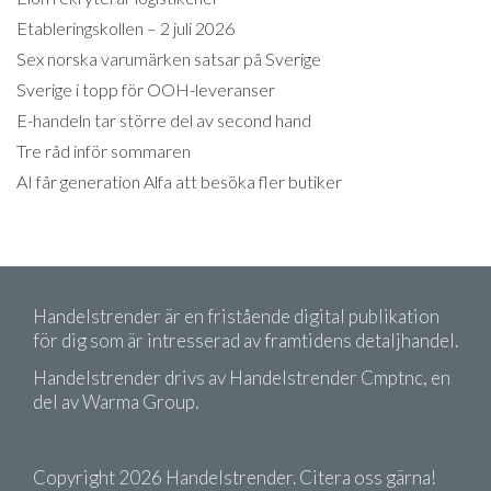
Etableringskollen – 2 juli 2026
Sex norska varumärken satsar på Sverige
Sverige i topp för OOH-leveranser
E-handeln tar större del av second hand
Tre råd inför sommaren
AI får generation Alfa att besöka fler butiker
Handelstrender är en fristående digital publikation
för dig som är intresserad av framtidens detaljhandel.
Handelstrender drivs av Handelstrender Cmptnc, en
del av Warma Group.
Copyright 2026 Handelstrender. Citera oss gärna!