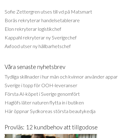
Sofie Zettergren utses till vd på Matsmart
Borås rekryterar handelsetablerare
Elon rekryterar logistikchef
Kappahl rekryterar ny Sverigechef
Axfood utser ny hållbarhetschef
Våra senaste nyhetsbrev
Tydliga skillnader i hur män och kvinnor använder appar
Sverige i topp för OOH-leveranser
Första AI-köpet i Sverige genomfört
Haglöfs låter naturen flytta in i butiken
Här öppnar Sydkoreas största beautykedja
Provläs: 12 kundbehov att tillgodose