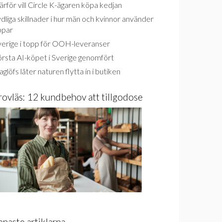
rför vill Circle K-ägaren köpa kedjan
dliga skillnader i hur män och kvinnor använder
ppar
verige i topp för OOH-leveranser
rsta AI-köpet i Sverige genomfört
glöfs låter naturen flytta in i butiken
rovläs: 12 kundbehov att tillgodose
enaste artiklarna