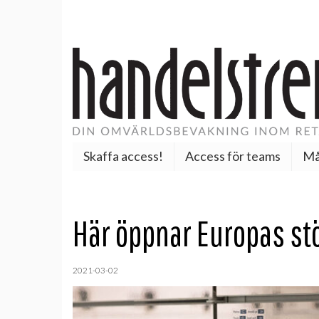
Skaffa access!
Access för teams
Må
Här öppnar Europas st
2021-03-02