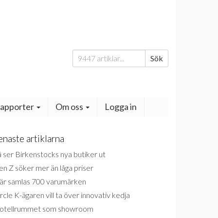
Sök
Sök
efter:
apporter
Om oss
Logga in
enaste artiklarna
 ser Birkenstocks nya butiker ut
n Z söker mer än låga priser
är samlas 700 varumärken
rcle K-ägaren vill ta över innovativ kedja
otellrummet som showroom