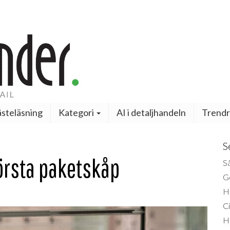
steläsning
Kategori
AI i detaljhandeln
Trendr
S
örsta paketskåp
Så
Ge
H
Ci
H