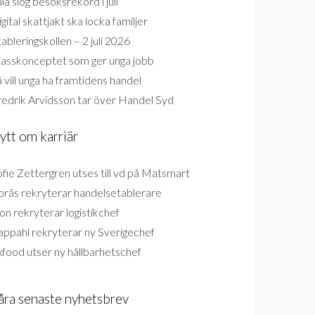
la slog besöksrekord i juli
gital skattjakt ska locka familjer
ableringskollen – 2 juli 2026
lasskonceptet som ger unga jobb
 vill unga ha framtidens handel
redrik Arvidsson tar över Handel Syd
ytt om karriär
fie Zettergren utses till vd på Matsmart
orås rekryterar handelsetablerare
on rekryterar logistikchef
appahl rekryterar ny Sverigechef
food utser ny hållbarhetschef
åra senaste nyhetsbrev