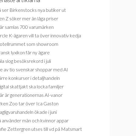
 ser Birkenstocks nya butiker ut
n Z söker mer än låga priser
är samlas 700 varumärken
rcle K-ägaren vill ta över innovativ kedja
otellrummet som showroom
ansk lyxikon får ny ägare
la slog besöksrekord i juli
e av tio svenskar shoppar med AI
rre konkurser i detaljhandeln
gital skattjakt ska locka familjer
är är generationernas AI-vanor
rken Zoo tar över Ica Gaston
gligvaruhandeln ökade i juni
å använder män och kvinnor appar
fie Zettergren utses till vd på Matsmart