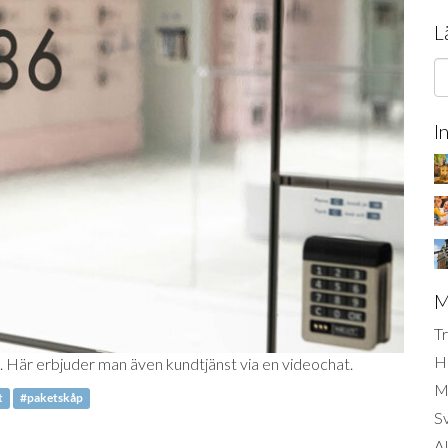
L
I
M
Tr
H
Här erbjuder man även kundtjänst via en videochat.
Mi
t
#paketskåp
S
AI