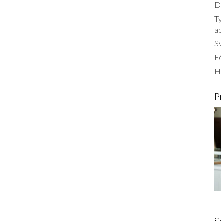
Dä
Ty
a
S
Fö
Ha
P
S