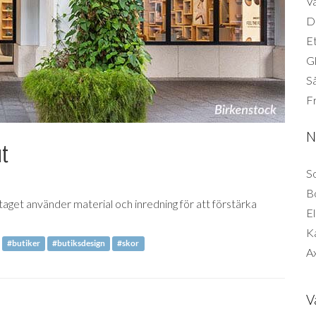
Vä
Di
Et
G
Så
F
N
ut
So
B
taget använder material och inredning för att förstärka
El
K
#butiker
#butiksdesign
#skor
Ax
V