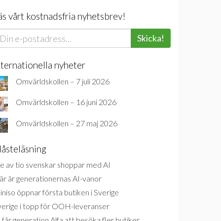
äs vårt kostnadsfria nyhetsbrev!
Skicka!
nternationella nyheter
Omvärldskollen – 7 juli 2026
Omvärldskollen – 16 juni 2026
Omvärldskollen – 27 maj 2026
åsteläsning
e av tio svenskar shoppar med AI
är är generationernas AI-vanor
niso öppnar första butiken i Sverige
verige i topp för OOH-leveranser
 får generation Alfa att besöka fler butiker