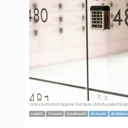
I köpcentrumet öppnar Europas största paketskåp. 
Logistik
E-handel
Detaljhandel
#e-handel
#fulfillmen