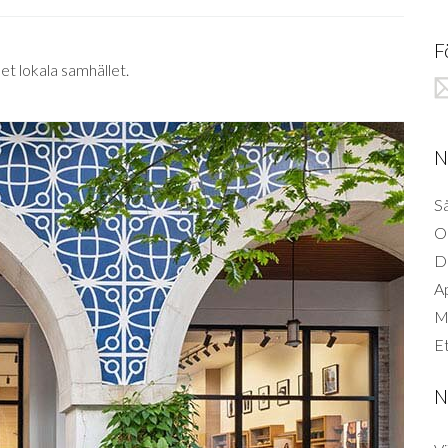
F
et lokala samhället.
N
Så
O
D
A
Mi
Et
N