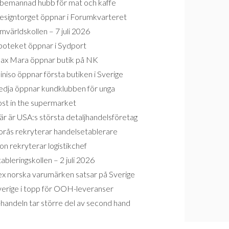
bemannad hubb för mat och kaffe
esigntorget öppnar i Forumkvarteret
världskollen – 7 juli 2026
poteket öppnar i Sydport
ax Mara öppnar butik på NK
niso öppnar första butiken i Sverige
edja öppnar kundklubben för unga
ost in the supermarket
r är USA:s största detaljhandelsföretag
orås rekryterar handelsetablerare
on rekryterar logistikchef
ableringskollen – 2 juli 2026
ex norska varumärken satsar på Sverige
verige i topp för OOH-leveranser
handeln tar större del av second hand