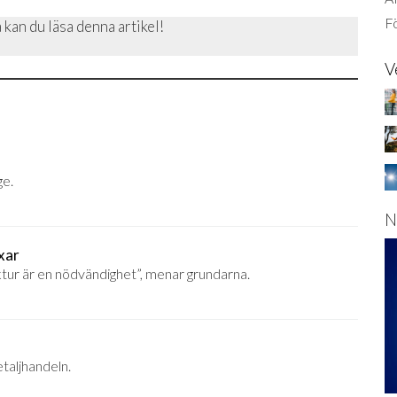
Fö
 kan du läsa denna artikel!
V
ge.
N
xar
ktur är en nödvändighet”, menar grundarna.
taljhandeln.