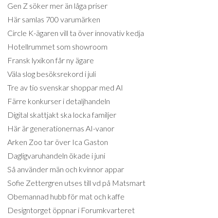
Gen Z söker mer än låga priser
Här samlas 700 varumärken
Circle K-ägaren vill ta över innovativ kedja
Hotellrummet som showroom
Fransk lyxikon får ny ägare
Väla slog besöksrekord i juli
Tre av tio svenskar shoppar med AI
Färre konkurser i detaljhandeln
Digital skattjakt ska locka familjer
Här är generationernas AI-vanor
Arken Zoo tar över Ica Gaston
Dagligvaruhandeln ökade i juni
Så använder män och kvinnor appar
Sofie Zettergren utses till vd på Matsmart
Obemannad hubb för mat och kaffe
Designtorget öppnar i Forumkvarteret