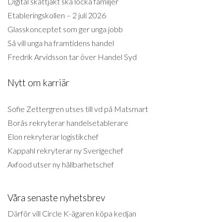
Digital skattjakt ska locka familjer
Etableringskollen – 2 juli 2026
Glasskonceptet som ger unga jobb
Så vill unga ha framtidens handel
Fredrik Arvidsson tar över Handel Syd
Nytt om karriär
Sofie Zettergren utses till vd på Matsmart
Borås rekryterar handelsetablerare
Elon rekryterar logistikchef
Kappahl rekryterar ny Sverigechef
Axfood utser ny hållbarhetschef
Våra senaste nyhetsbrev
Därför vill Circle K-ägaren köpa kedjan