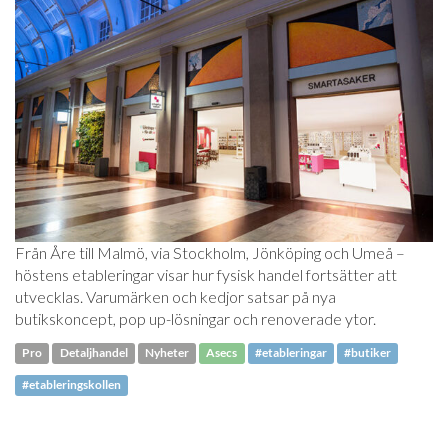
Från Åre till Malmö, via Stockholm, Jönköping och Umeå –
höstens etableringar visar hur fysisk handel fortsätter att
utvecklas. Varumärken och kedjor satsar på nya
butikskoncept, pop up-lösningar och renoverade ytor.
Pro
Detaljhandel
Nyheter
Asecs
#etableringar
#butiker
#etableringskollen