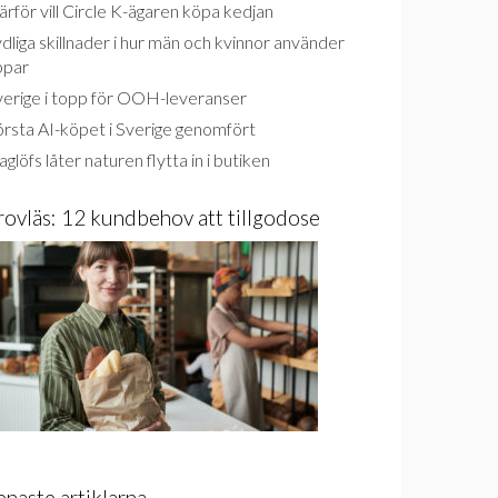
rför vill Circle K-ägaren köpa kedjan
dliga skillnader i hur män och kvinnor använder
ppar
verige i topp för OOH-leveranser
rsta AI-köpet i Sverige genomfört
glöfs låter naturen flytta in i butiken
rovläs: 12 kundbehov att tillgodose
enaste artiklarna