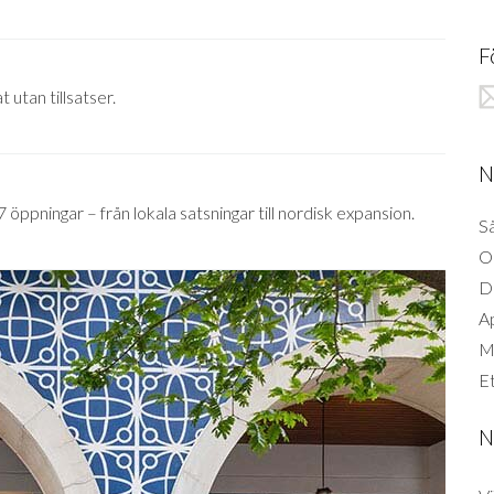
F
 utan tillsatser.
N
öppningar – från lokala satsningar till nordisk expansion.
Så
O
D
A
Mi
Et
N