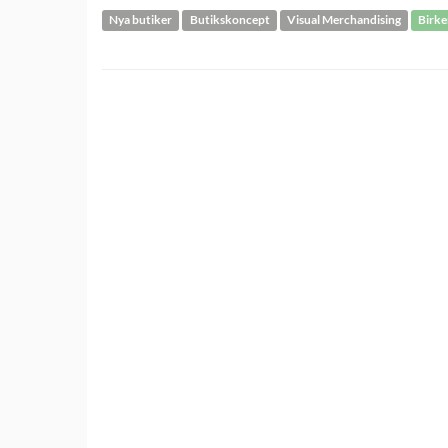
Nya butiker
Butikskoncept
Visual Merchandising
Birk