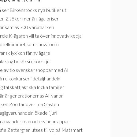
 ser Birkenstocks nya butiker ut
n Z söker mer än låga priser
är samlas 700 varumärken
rcle K-ägaren vill ta över innovativ kedja
otellrummet som showroom
ansk lyxikon får ny ägare
la slog besöksrekord i juli
e av tio svenskar shoppar med AI
rre konkurser i detaljhandeln
gital skattjakt ska locka familjer
är är generationernas AI-vanor
rken Zoo tar över Ica Gaston
gligvaruhandeln ökade i juni
å använder män och kvinnor appar
fie Zettergren utses till vd på Matsmart