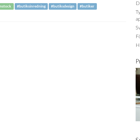
Dä
enstock
#butiksinredning
#butiksdesign
#butiker
Ty
a
S
Fö
Ha
P
S