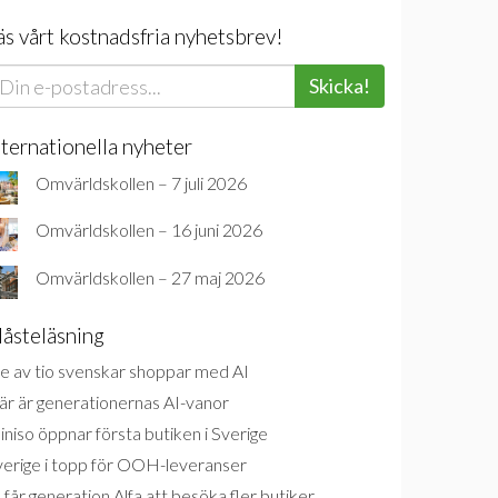
äs vårt kostnadsfria nyhetsbrev!
Skicka!
nternationella nyheter
Omvärldskollen – 7 juli 2026
Omvärldskollen – 16 juni 2026
Omvärldskollen – 27 maj 2026
åsteläsning
e av tio svenskar shoppar med AI
är är generationernas AI-vanor
niso öppnar första butiken i Sverige
verige i topp för OOH-leveranser
 får generation Alfa att besöka fler butiker