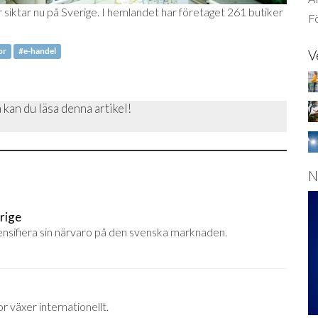
iktar nu på Sverige. I hemlandet har företaget 261 butiker
Fö
or
#e-handel
V
 kan du läsa denna artikel!
N
rige
ensifiera sin närvaro på den svenska marknaden.
 växer internationellt.