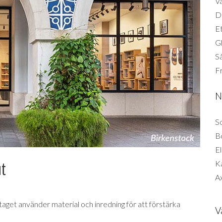
Vä
Di
Et
G
Så
F
N
So
B
El
K
ut
Ax
taget använder material och inredning för att förstärka
V