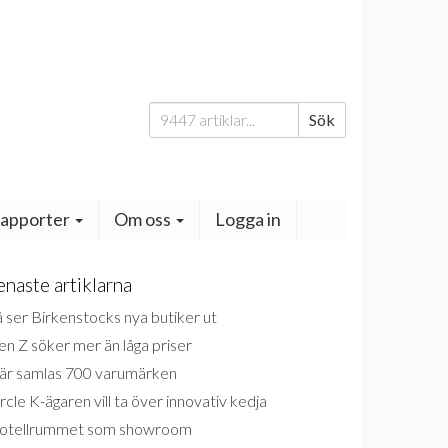
Sök
Sök
efter:
apporter
Om oss
Logga in
enaste artiklarna
 ser Birkenstocks nya butiker ut
n Z söker mer än låga priser
är samlas 700 varumärken
rcle K-ägaren vill ta över innovativ kedja
otellrummet som showroom