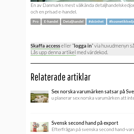
En av Danmarks mest välkända detaljhandelskedjor s
och en prisad e-handel.
Pro
E-handel
Detaljhandel
#skönhet
#kosmetikkedj
Skaffa access
eller "
logga in
" via huvudmenyn så
Lås upp denna artikel
med värdekod.
Relaterade artiklar
Sex norska varumärken satsar på Sve
u planerar sex norska varumärken att int
Svensk second hand på export
Efterfrågan på svenska second hand-varor