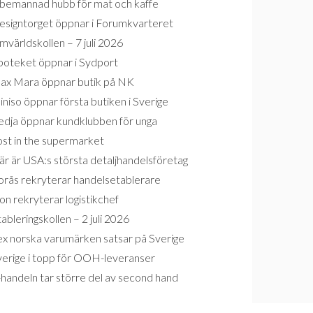
bemannad hubb för mat och kaffe
esigntorget öppnar i Forumkvarteret
världskollen – 7 juli 2026
poteket öppnar i Sydport
ax Mara öppnar butik på NK
niso öppnar första butiken i Sverige
edja öppnar kundklubben för unga
ost in the supermarket
r är USA:s största detaljhandelsföretag
orås rekryterar handelsetablerare
on rekryterar logistikchef
ableringskollen – 2 juli 2026
ex norska varumärken satsar på Sverige
verige i topp för OOH-leveranser
handeln tar större del av second hand