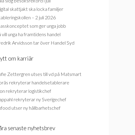
la slog besöksrekord i juli
gital skattjakt ska locka familjer
ableringskollen – 2 juli 2026
lasskonceptet som ger unga jobb
 vill unga ha framtidens handel
redrik Arvidsson tar över Handel Syd
ytt om karriär
fie Zettergren utses till vd på Matsmart
orås rekryterar handelsetablerare
on rekryterar logistikchef
appahl rekryterar ny Sverigechef
food utser ny hållbarhetschef
åra senaste nyhetsbrev