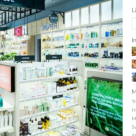
L
I
M
Tr
H
Mi
S
AI