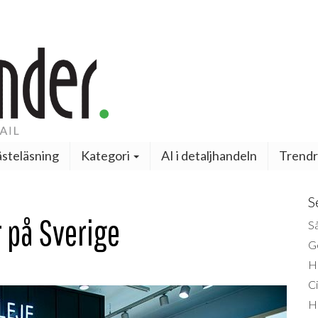
steläsning
Kategori
AI i detaljhandeln
Trendr
S
 på Sverige
Så
Ge
H
Ci
H