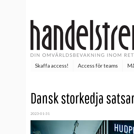
Skaffa access!
Access för teams
Må
Dansk storkedja satsar
2023-01-31