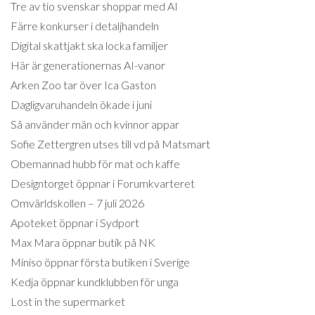
Tre av tio svenskar shoppar med AI
Färre konkurser i detaljhandeln
Digital skattjakt ska locka familjer
Här är generationernas AI-vanor
Arken Zoo tar över Ica Gaston
Dagligvaruhandeln ökade i juni
Så använder män och kvinnor appar
Sofie Zettergren utses till vd på Matsmart
Obemannad hubb för mat och kaffe
Designtorget öppnar i Forumkvarteret
Omvärldskollen – 7 juli 2026
Apoteket öppnar i Sydport
Max Mara öppnar butik på NK
Miniso öppnar första butiken i Sverige
Kedja öppnar kundklubben för unga
Lost in the supermarket