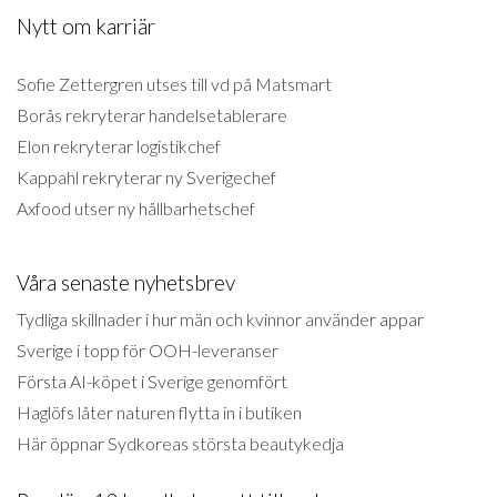
Nytt om karriär
Sofie Zettergren utses till vd på Matsmart
Borås rekryterar handelsetablerare
Elon rekryterar logistikchef
Kappahl rekryterar ny Sverigechef
Axfood utser ny hållbarhetschef
Våra senaste nyhetsbrev
Tydliga skillnader i hur män och kvinnor använder appar
Sverige i topp för OOH-leveranser
Första AI-köpet i Sverige genomfört
Haglöfs låter naturen flytta in i butiken
Här öppnar Sydkoreas största beautykedja