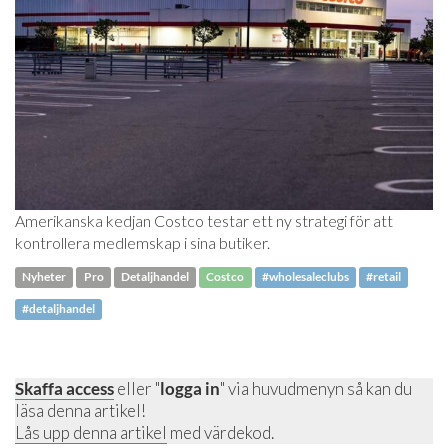
Amerikanska kedjan Costco testar ett ny strategi för att
kontrollera medlemskap i sina butiker.
Nyheter
Pro
Detaljhandel
Costco
#wholesaleclubs
#retail
#detaljhandel
Skaffa access
eller "
logga in
" via huvudmenyn så kan du
läsa denna artikel!
Lås upp denna artikel
med värdekod.