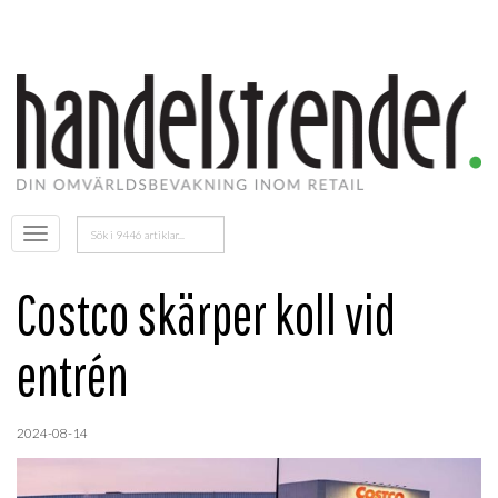
Sök
Öppna
efter:
menyn
Costco skärper koll vid
entrén
2024-08-14