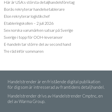
Här är USA:s största detaljhandelsföretag
Borås rekryterar handelsetablerare
Elon rekryterar logistikchef
Etableringskollen – 2 juli 2026
Sex norska varumärken satsar på Sverige
Sverige i topp för OOH-leveranser
E-handeln tar större del av second hand
Tre råd inför sommaren
Handelstrender är en fristående digital publikation
för dig som är intresserad av framtidens detaljhandel.
Handelstrender drivs av Handelstrender Cmptnc, en
del av Warma Group.