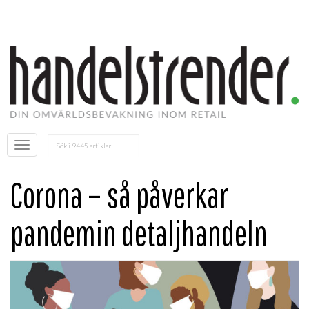
Sök
Öppna
efter:
menyn
Corona – så påverkar
pandemin detaljhandeln