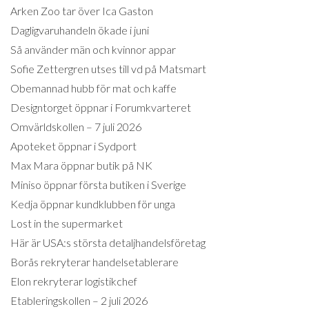
Arken Zoo tar över Ica Gaston
Dagligvaruhandeln ökade i juni
Så använder män och kvinnor appar
Sofie Zettergren utses till vd på Matsmart
Obemannad hubb för mat och kaffe
Designtorget öppnar i Forumkvarteret
Omvärldskollen – 7 juli 2026
Apoteket öppnar i Sydport
Max Mara öppnar butik på NK
Miniso öppnar första butiken i Sverige
Kedja öppnar kundklubben för unga
Lost in the supermarket
Här är USA:s största detaljhandelsföretag
Borås rekryterar handelsetablerare
Elon rekryterar logistikchef
Etableringskollen – 2 juli 2026