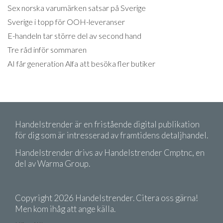
Sex norska varumärken satsar på Sverige
Sverige i topp för OOH-leveranser
E-handeln tar större del av second hand
Tre råd inför sommaren
AI får generation Alfa att besöka fler butiker
Handelstrender är en fristående digital publikation
för dig som är intresserad av framtidens detaljhandel.
Handelstrender drivs av Handelstrender Cmptnc, en
del av Warma Group.
Copyright 2026 Handelstrender. Citera oss gärna!
Men kom ihåg att ange källa.