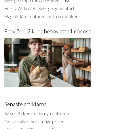
Sverige i topp för OOH-leveranser
Första AI-köpet i Sverige genomfört
Haglöfs låter naturen flytta in i butiken
Provläs: 12 kundbehov att tillgodose
Senaste artiklarna
Så ser Birkenstocks nya butiker ut
Gen Z söker mer än låga priser