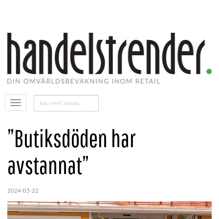
Sök
Öppna
efter:
menyn
”Butiksdöden har
avstannat”
2024-05-22