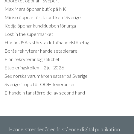
Apoteket öppnar i Sydport
Max Mara öppnar butik på NK
Miniso öppnar första butiken i Sverige
Kedja öppnar kundklubben för unga
Lost in the supermarket
Här är USA:s största detaljhandelsföretag
Borås rekryterar handelsetablerare
Elon rekryterar logistikchef
Etableringskollen – 2 juli 2026
Sex norska varumärken satsar på Sverige
Sverige i topp för OOH-leveranser
E-handeln tar större del av second hand
Handelstrender är en fristående digital publikation