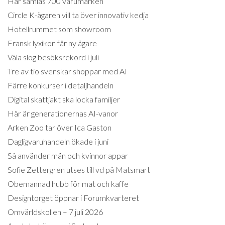
Här samlas 700 varumärken
Circle K-ägaren vill ta över innovativ kedja
Hotellrummet som showroom
Fransk lyxikon får ny ägare
Väla slog besöksrekord i juli
Tre av tio svenskar shoppar med AI
Färre konkurser i detaljhandeln
Digital skattjakt ska locka familjer
Här är generationernas AI-vanor
Arken Zoo tar över Ica Gaston
Dagligvaruhandeln ökade i juni
Så använder män och kvinnor appar
Sofie Zettergren utses till vd på Matsmart
Obemannad hubb för mat och kaffe
Designtorget öppnar i Forumkvarteret
Omvärldskollen – 7 juli 2026