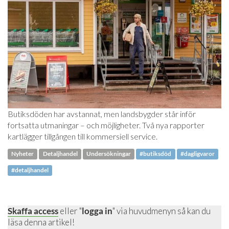
Butiksdöden har avstannat, men landsbygder står inför
fortsatta utmaningar – och möjligheter. Två nya rapporter
kartlägger tillgången till kommersiell service.
Nyheter
Detaljhandel
Undersökningar
#butiksdöd
#dagligvaror
#detaljhandel
Skaffa access
eller "
logga in
" via huvudmenyn så kan du
läsa denna artikel!