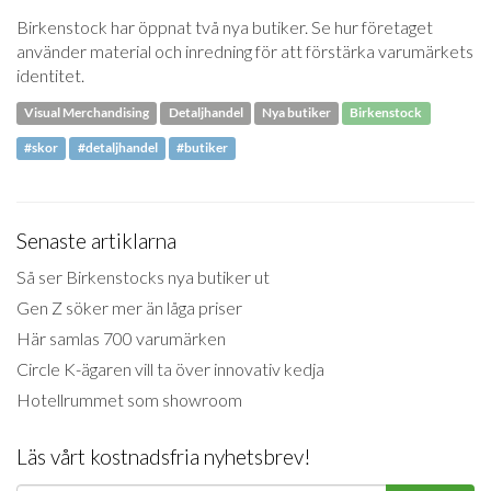
Birkenstock har öppnat två nya butiker. Se hur företaget
använder material och inredning för att förstärka varumärkets
identitet.
Visual Merchandising
Detaljhandel
Nya butiker
Birkenstock
#skor
#detaljhandel
#butiker
Senaste artiklarna
Så ser Birkenstocks nya butiker ut
Gen Z söker mer än låga priser
Här samlas 700 varumärken
Circle K-ägaren vill ta över innovativ kedja
Hotellrummet som showroom
Läs vårt kostnadsfria nyhetsbrev!