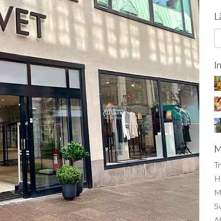
L
I
M
Tr
H
Mi
S
AI