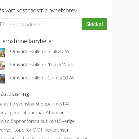
äs vårt kostnadsfria nyhetsbrev!
Skicka!
nternationella nyheter
Omvärldskollen – 7 juli 2026
Omvärldskollen – 16 juni 2026
Omvärldskollen – 27 maj 2026
åsteläsning
e av tio svenskar shoppar med AI
är är generationernas AI-vanor
niso öppnar första butiken i Sverige
verige i topp för OOH-leveranser
 får generation Alfa att besöka fler butiker