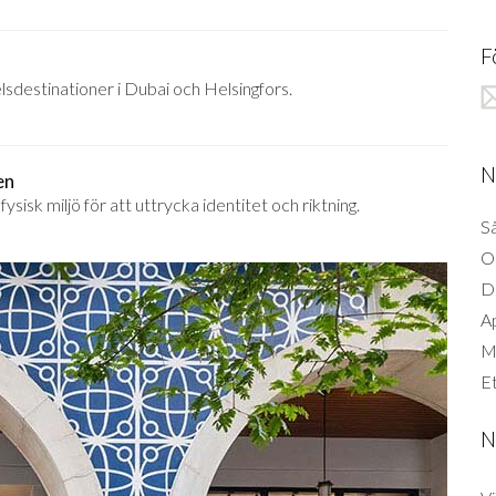
F
lsdestinationer i Dubai och Helsingfors.
N
en
sisk miljö för att uttrycka identitet och riktning.
Så
O
D
A
Mi
Et
N