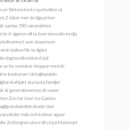
 ser Birkenstocks nya butiker ut
n Z söker mer än låga priser
är samlas 700 varumärken
rcle K-ägaren vill ta över innovativ kedja
otellrummet som showroom
ansk lyxikon får ny ägare
la slog besöksrekord i juli
e av tio svenskar shoppar med AI
rre konkurser i detaljhandeln
gital skattjakt ska locka familjer
är är generationernas AI-vanor
rken Zoo tar över Ica Gaston
gligvaruhandeln ökade i juni
å använder män och kvinnor appar
fie Zettergren utses till vd på Matsmart