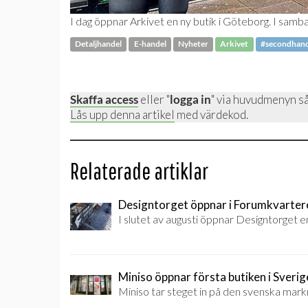
I dag öppnar Arkivet en ny butik i Göteborg. I samba
Detaljhandel
E-handel
Nyheter
Arkivet
#secondhan
Skaffa access
eller "
logga in
" via huvudmenyn så
Lås upp denna artikel
med värdekod.
Relaterade artiklar
Designtorget öppnar i Forumkvarter
I slutet av augusti öppnar Designtorget e
Miniso öppnar första butiken i Sverig
Miniso tar steget in på den svenska mark