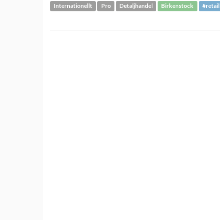
Internationellt
Pro
Detaljhandel
Birkenstock
#retail