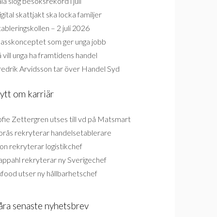
la slog besöksrekord i juli
gital skattjakt ska locka familjer
ableringskollen – 2 juli 2026
lasskonceptet som ger unga jobb
 vill unga ha framtidens handel
redrik Arvidsson tar över Handel Syd
ytt om karriär
fie Zettergren utses till vd på Matsmart
orås rekryterar handelsetablerare
on rekryterar logistikchef
appahl rekryterar ny Sverigechef
food utser ny hållbarhetschef
åra senaste nyhetsbrev