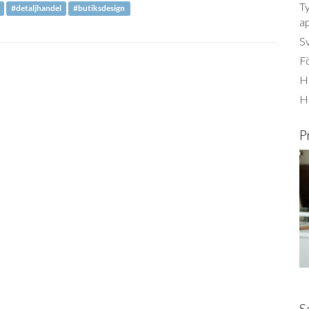
Ty
#detaljhandel
#butiksdesign
a
S
Fö
Ha
H
P
S