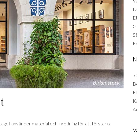
Vä
Di
Et
G
Så
F
N
So
B
El
ut
K
Ax
taget använder material och inredning för att förstärka
V