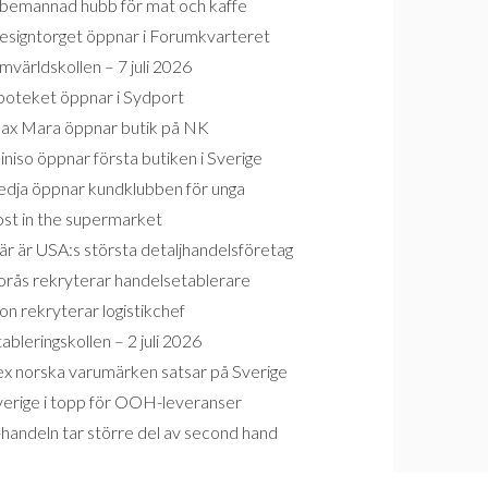
bemannad hubb för mat och kaffe
esigntorget öppnar i Forumkvarteret
världskollen – 7 juli 2026
poteket öppnar i Sydport
ax Mara öppnar butik på NK
niso öppnar första butiken i Sverige
edja öppnar kundklubben för unga
ost in the supermarket
r är USA:s största detaljhandelsföretag
orås rekryterar handelsetablerare
on rekryterar logistikchef
ableringskollen – 2 juli 2026
ex norska varumärken satsar på Sverige
verige i topp för OOH-leveranser
handeln tar större del av second hand