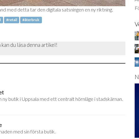
Fö
nd med detta tar den digitala satsningen en ny riktning.
d
#retail
#återbruk
V
 kan du läsa denna artikel!
N
et
n ny butik i Uppsala med ett centralt hörnläge i stadskärnan.
e
naden med sin första butik.