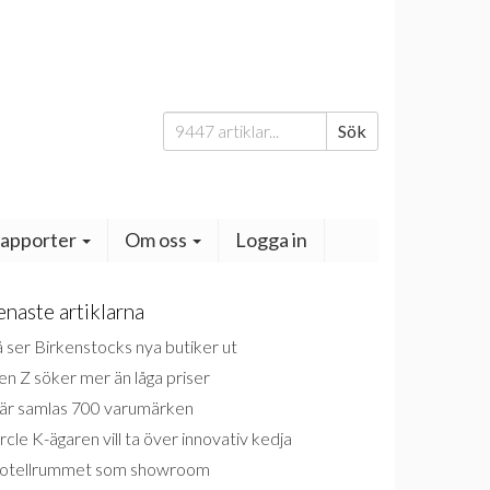
Sök
Sök
efter:
apporter
Om oss
Logga in
enaste artiklarna
 ser Birkenstocks nya butiker ut
n Z söker mer än låga priser
är samlas 700 varumärken
rcle K-ägaren vill ta över innovativ kedja
otellrummet som showroom