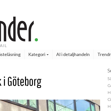
steläsning
Kategori
AI i detaljhandeln
Trendr
S
k i Göteborg
Så
Ge
H
Ci
H