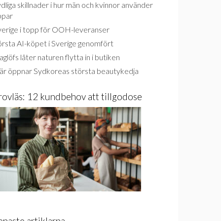
dliga skillnader i hur män och kvinnor använder
ppar
verige i topp för OOH-leveranser
rsta AI-köpet i Sverige genomfört
glöfs låter naturen flytta in i butiken
är öppnar Sydkoreas största beautykedja
rovläs: 12 kundbehov att tillgodose
enaste artiklarna