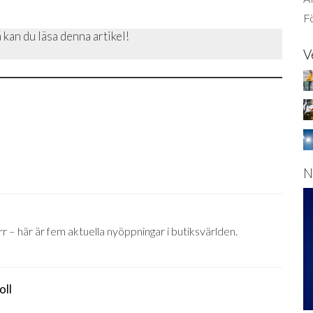
Fö
 kan du läsa denna artikel!
V
N
rr – här är fem aktuella nyöppningar i butiksvärlden.
oll