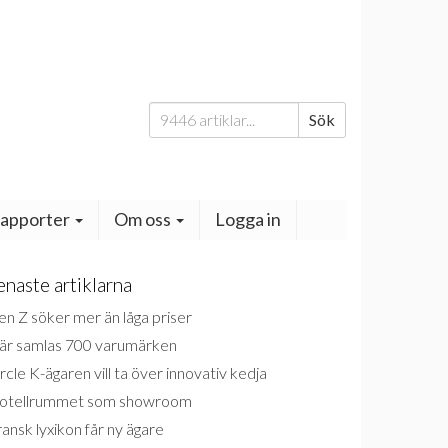
Sök
Sök
efter:
apporter
Om oss
Logga in
enaste artiklarna
n Z söker mer än låga priser
är samlas 700 varumärken
rcle K-ägaren vill ta över innovativ kedja
otellrummet som showroom
ansk lyxikon får ny ägare