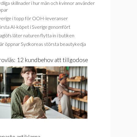
dliga skillnader i hur män och kvinnor använder
ppar
verige i topp för OOH-leveranser
rsta AI-köpet i Sverige genomfört
glöfs låter naturen flytta in i butiken
är öppnar Sydkoreas största beautykedja
rovläs: 12 kundbehov att tillgodose
enaste artiklarna