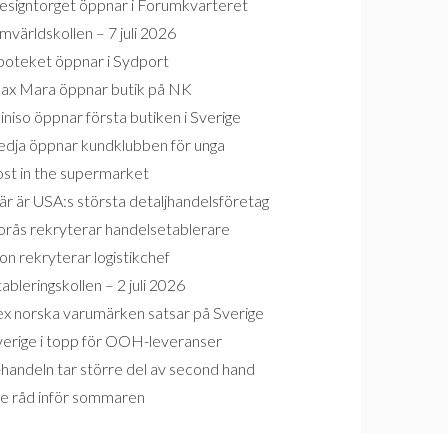
esigntorget öppnar i Forumkvarteret
världskollen – 7 juli 2026
poteket öppnar i Sydport
ax Mara öppnar butik på NK
niso öppnar första butiken i Sverige
edja öppnar kundklubben för unga
ost in the supermarket
r är USA:s största detaljhandelsföretag
orås rekryterar handelsetablerare
on rekryterar logistikchef
ableringskollen – 2 juli 2026
ex norska varumärken satsar på Sverige
verige i topp för OOH-leveranser
handeln tar större del av second hand
re råd inför sommaren