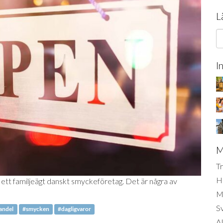
L
I
M
Tr
H
h ett familjeägt danskt smyckeföretag. Det är några av
Mi
S
andel
#smycken
#dagligvaror
AI