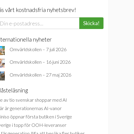
äs vårt kostnadsfria nyhetsbrev!
Skicka!
nternationella nyheter
Omvärldskollen – 7 juli 2026
Omvärldskollen – 16 juni 2026
Omvärldskollen – 27 maj 2026
åsteläsning
e av tio svenskar shoppar med AI
är är generationernas AI-vanor
niso öppnar första butiken i Sverige
verige i topp för OOH-leveranser
 får generation Alfa att besöka fler butiker