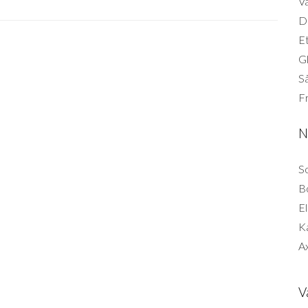
Vä
Di
Et
G
Så
F
N
So
B
El
K
Ax
V