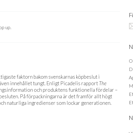
F
op up.
N
O
D
ktigaste faktorn bakom svenskarnas köpbeslut i
A
ven innehållet tungt. Enligt Picadelis rapport
The
Mi
ingsinformation och produktens funktionella fördelar –
Et
sluten. På förpackningarna är det framför allt högt
Et
och naturliga ingredienser som lockar generationen.
N