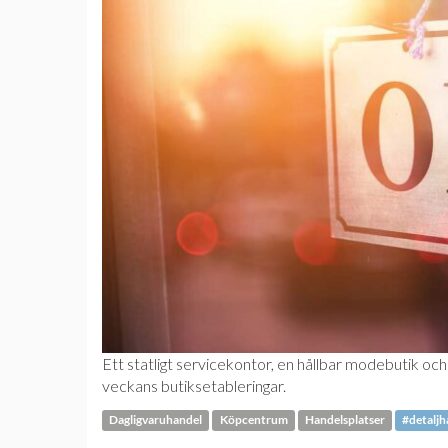
Ett statligt servicekontor, en hållbar modebutik oc
veckans butiksetableringar.
Dagligvaruhandel
Köpcentrum
Handelsplatser
#detaljh