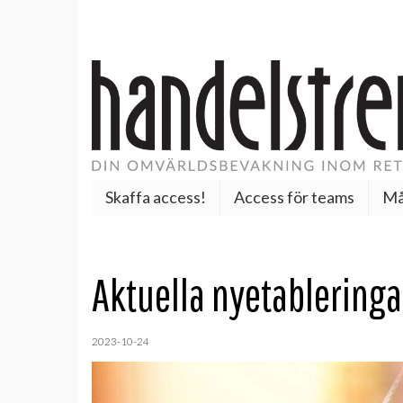
Skaffa access!
Access för teams
Må
Aktuella nyetableringa
2023-10-24