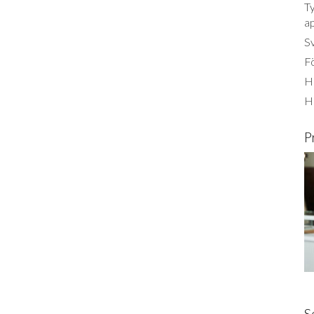
Ty
a
S
Fö
Ha
H
P
S