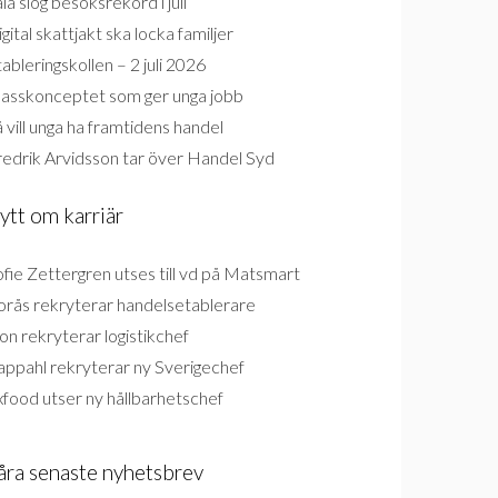
la slog besöksrekord i juli
gital skattjakt ska locka familjer
ableringskollen – 2 juli 2026
lasskonceptet som ger unga jobb
 vill unga ha framtidens handel
redrik Arvidsson tar över Handel Syd
ytt om karriär
fie Zettergren utses till vd på Matsmart
orås rekryterar handelsetablerare
on rekryterar logistikchef
appahl rekryterar ny Sverigechef
food utser ny hållbarhetschef
åra senaste nyhetsbrev