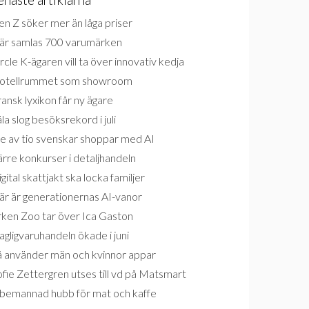
n Z söker mer än låga priser
är samlas 700 varumärken
rcle K-ägaren vill ta över innovativ kedja
otellrummet som showroom
ansk lyxikon får ny ägare
la slog besöksrekord i juli
e av tio svenskar shoppar med AI
rre konkurser i detaljhandeln
gital skattjakt ska locka familjer
är är generationernas AI-vanor
rken Zoo tar över Ica Gaston
gligvaruhandeln ökade i juni
å använder män och kvinnor appar
fie Zettergren utses till vd på Matsmart
bemannad hubb för mat och kaffe