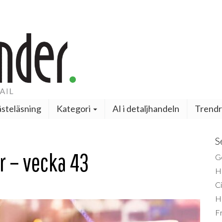
steläsning
Kategori
AI i detaljhandeln
Trendr
S
r – vecka 43
Ge
H
Ci
H
Fr