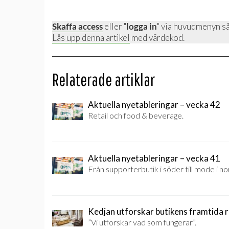
Skaffa access
eller "
logga in
" via huvudmenyn så
Lås upp denna artikel
med värdekod.
Relaterade artiklar
Aktuella nyetableringar – vecka 42
Retail och food & beverage.
Aktuella nyetableringar – vecka 41
Från supporterbutik i söder till mode i no
Kedjan utforskar butikens framtida r
”Vi utforskar vad som fungerar”.