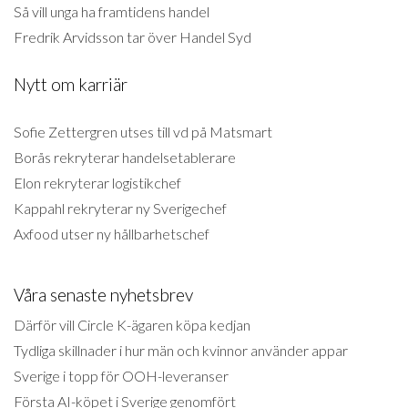
Så vill unga ha framtidens handel
Fredrik Arvidsson tar över Handel Syd
Nytt om karriär
Sofie Zettergren utses till vd på Matsmart
Borås rekryterar handelsetablerare
Elon rekryterar logistikchef
Kappahl rekryterar ny Sverigechef
Axfood utser ny hållbarhetschef
Våra senaste nyhetsbrev
Därför vill Circle K-ägaren köpa kedjan
Tydliga skillnader i hur män och kvinnor använder appar
Sverige i topp för OOH-leveranser
Första AI-köpet i Sverige genomfört