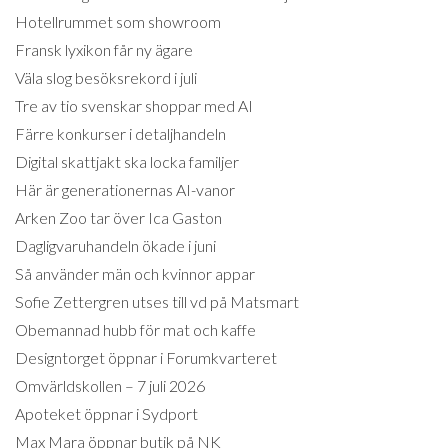
Hotellrummet som showroom
Fransk lyxikon får ny ägare
Väla slog besöksrekord i juli
Tre av tio svenskar shoppar med AI
Färre konkurser i detaljhandeln
Digital skattjakt ska locka familjer
Här är generationernas AI-vanor
Arken Zoo tar över Ica Gaston
Dagligvaruhandeln ökade i juni
Så använder män och kvinnor appar
Sofie Zettergren utses till vd på Matsmart
Obemannad hubb för mat och kaffe
Designtorget öppnar i Forumkvarteret
Omvärldskollen – 7 juli 2026
Apoteket öppnar i Sydport
Max Mara öppnar butik på NK