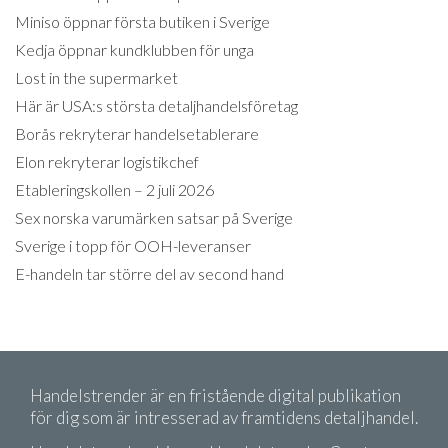
Miniso öppnar första butiken i Sverige
Kedja öppnar kundklubben för unga
Lost in the supermarket
Här är USA:s största detaljhandelsföretag
Borås rekryterar handelsetablerare
Elon rekryterar logistikchef
Etableringskollen – 2 juli 2026
Sex norska varumärken satsar på Sverige
Sverige i topp för OOH-leveranser
E-handeln tar större del av second hand
Handelstrender är en fristående digital publikation
för dig som är intresserad av framtidens detaljhandel.