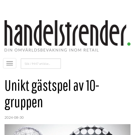
Sök
Öppna
efter:
menyn
Unikt gästspel av 10-
gruppen
2024-08-30