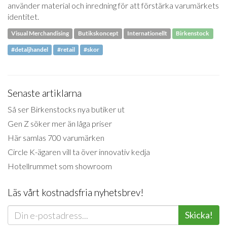
använder material och inredning för att förstärka varumärkets
identitet.
Visual Merchandising
Butikskoncept
Internationellt
Birkenstock
#detaljhandel
#retail
#skor
Senaste artiklarna
Så ser Birkenstocks nya butiker ut
Gen Z söker mer än låga priser
Här samlas 700 varumärken
Circle K-ägaren vill ta över innovativ kedja
Hotellrummet som showroom
Läs vårt kostnadsfria nyhetsbrev!
Skicka!