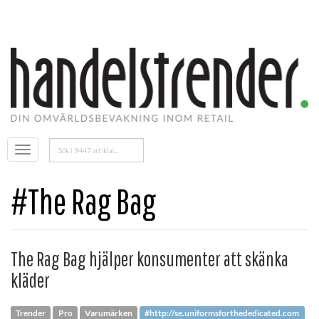
Sök
Öppna
efter:
menyn
#The Rag Bag
The Rag Bag hjälper konsumenter att skänka
kläder
Trender
Pro
Varumärken
#http://se.uniformsforthededicated.com