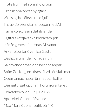
Hotellrummet som showroom
Fransk lyxikon får ny ägare
Väla slog besöksrekord i juli
Tre av tio svenskar shoppar med AI
Färre konkurser i detaljhandeln
Digital skattjakt ska locka familjer
Här är generationernas AI-vanor
Arken Zoo tar över Ica Gaston
Dagligvaruhandeln ökade i juni
Så använder män och kvinnor appar
Sofie Zettergren utses till vd på Matsmart
Obemannad hubb för mat och kaffe
Designtorget öppnar i Forumkvarteret
Omvärldskollen – 7 juli 2026
Apoteket öppnar i Sydport
Max Mara öppnar butik på NK