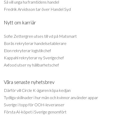
Så vill unga ha framtidens handel
Fredrik Arvidsson tar över Handel Syd
Nytt om karriär
Sofie Zettergren utses till vd på Matsmart
Borås rekryterar handelsetablerare
Elon rekryterar logistikchef
Kappahl rekryterar ny Sverigechef
Axfood utser ny hållbarhetschef
Våra senaste nyhetsbrev
Därför vill Circle K-ägaren köpa kedjan
Tydliga skillnader i hur män och kvinnor använder appar
Sverige i topp för OOH-leveranser
Första AI-köpet i Sverige genomfört