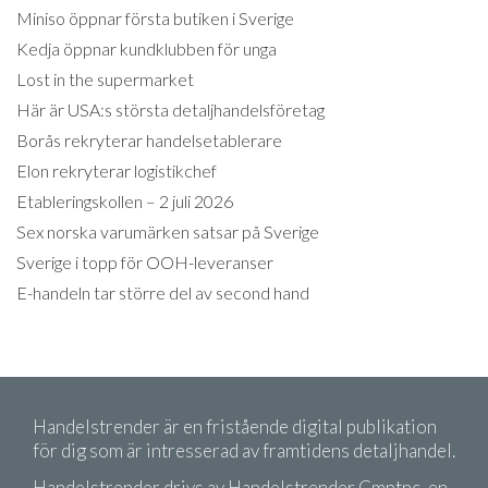
Miniso öppnar första butiken i Sverige
Kedja öppnar kundklubben för unga
Lost in the supermarket
Här är USA:s största detaljhandelsföretag
Borås rekryterar handelsetablerare
Elon rekryterar logistikchef
Etableringskollen – 2 juli 2026
Sex norska varumärken satsar på Sverige
Sverige i topp för OOH-leveranser
E-handeln tar större del av second hand
Handelstrender är en fristående digital publikation
för dig som är intresserad av framtidens detaljhandel.
Handelstrender drivs av Handelstrender Cmptnc, en