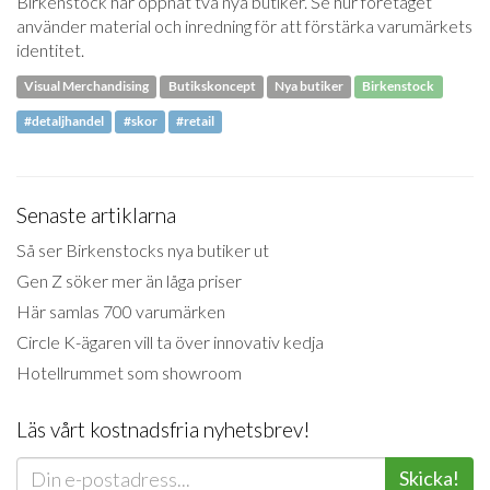
Birkenstock har öppnat två nya butiker. Se hur företaget
använder material och inredning för att förstärka varumärkets
identitet.
Visual Merchandising
Butikskoncept
Nya butiker
Birkenstock
#detaljhandel
#skor
#retail
Senaste artiklarna
Så ser Birkenstocks nya butiker ut
Gen Z söker mer än låga priser
Här samlas 700 varumärken
Circle K-ägaren vill ta över innovativ kedja
Hotellrummet som showroom
Läs vårt kostnadsfria nyhetsbrev!
Skicka!