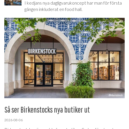
I kedjans nya dagligvarukoncept har man för första
gången inkluderat en food hall.
Så ser Birkenstocks nya butiker ut
2026-08-06