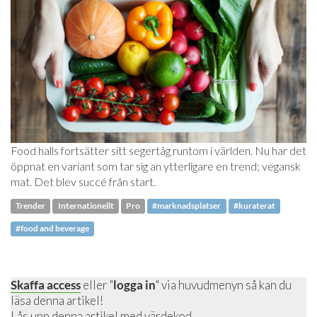
Food halls fortsätter sitt segertåg runtom i världen. Nu har det
öppnat en variant som tar sig an ytterligare en trend; vegansk
mat. Det blev succé från start.
Trender
Internationellt
Pro
#marknadsplatser
#kuraterat
#food and beverage
Skaffa access
eller "
logga in
" via huvudmenyn så kan du
läsa denna artikel!
Lås upp denna artikel
med värdekod.