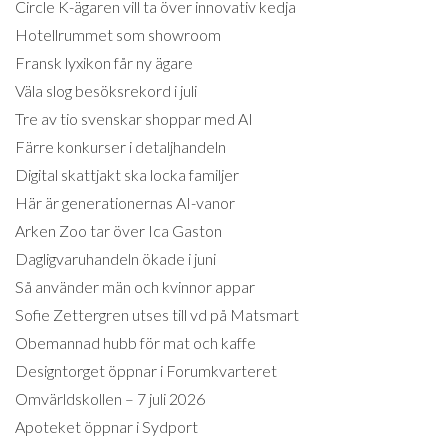
Circle K-ägaren vill ta över innovativ kedja
Hotellrummet som showroom
Fransk lyxikon får ny ägare
Väla slog besöksrekord i juli
Tre av tio svenskar shoppar med AI
Färre konkurser i detaljhandeln
Digital skattjakt ska locka familjer
Här är generationernas AI-vanor
Arken Zoo tar över Ica Gaston
Dagligvaruhandeln ökade i juni
Så använder män och kvinnor appar
Sofie Zettergren utses till vd på Matsmart
Obemannad hubb för mat och kaffe
Designtorget öppnar i Forumkvarteret
Omvärldskollen – 7 juli 2026
Apoteket öppnar i Sydport