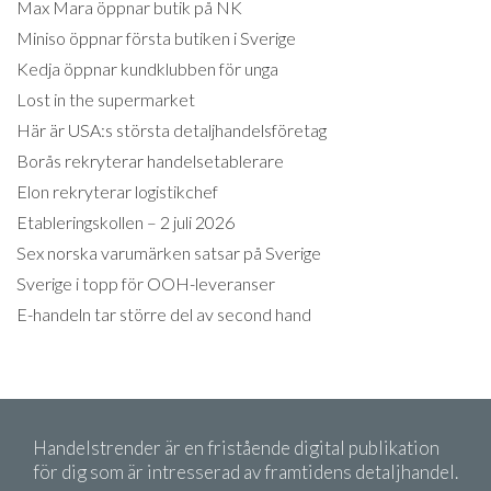
Max Mara öppnar butik på NK
Miniso öppnar första butiken i Sverige
Kedja öppnar kundklubben för unga
Lost in the supermarket
Här är USA:s största detaljhandelsföretag
Borås rekryterar handelsetablerare
Elon rekryterar logistikchef
Etableringskollen – 2 juli 2026
Sex norska varumärken satsar på Sverige
Sverige i topp för OOH-leveranser
E-handeln tar större del av second hand
Handelstrender är en fristående digital publikation
för dig som är intresserad av framtidens detaljhandel.