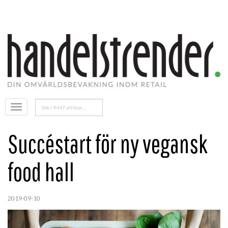
Sök
Öppna
efter:
menyn
Succéstart för ny vegansk
food hall
2019-09-10