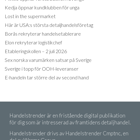
Kedja öppnar kundklubben för unga
Lost in the supermarket
Här är USA:s största detaljhandelsföretag
Borås rekryterar handelsetablerare
Elon rekryterar logistikchef
Etableringskollen – 2 juli 2026
Sex norska varumärken satsar på Sverige
Sverige i topp för OOH-leveranser
E-handeln tar större del av second hand
Handelstrender är en fristående digital publikation
för dig som är intresserad av framtidens detaljhandel.
Handelstrender drivs av Handelstrender Cmptnc, en