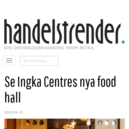
Sök
Öppna
efter:
menyn
Se Ingka Centres nya food
hall
2024-04-15