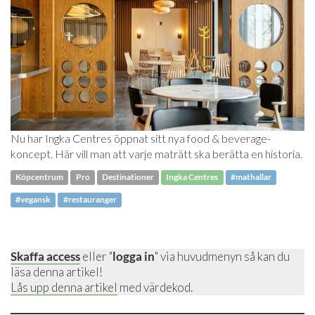
Nu har Ingka Centres öppnat sitt nya food & beverage-
koncept. Här vill man att varje maträtt ska berätta en historia.
Köpcentrum
Pro
Destinationer
Ingka Centres
#mathallar
#vegansk
#restauranger
Skaffa access
eller "
logga in
" via huvudmenyn så kan du
läsa denna artikel!
Lås upp denna artikel
med värdekod.