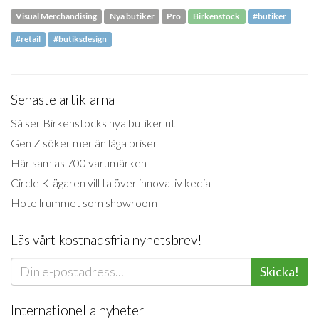
Visual Merchandising
Nya butiker
Pro
Birkenstock
#butiker
#retail
#butiksdesign
Senaste artiklarna
Så ser Birkenstocks nya butiker ut
Gen Z söker mer än låga priser
Här samlas 700 varumärken
Circle K-ägaren vill ta över innovativ kedja
Hotellrummet som showroom
Läs vårt kostnadsfria nyhetsbrev!
Skicka!
Internationella nyheter