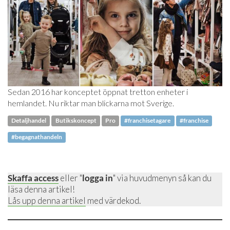
Sedan 2016 har konceptet öppnat tretton enheter i
hemlandet. Nu riktar man blickarna mot Sverige.
Detaljhandel
Butikskoncept
Pro
#franchisetagare
#franchise
#begagnathandeln
Skaffa access
eller "
logga in
" via huvudmenyn så kan du
läsa denna artikel!
Lås upp denna artikel
med värdekod.