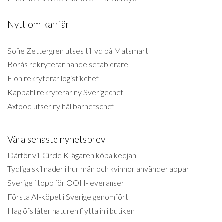
Nytt om karriär
Sofie Zettergren utses till vd på Matsmart
Borås rekryterar handelsetablerare
Elon rekryterar logistikchef
Kappahl rekryterar ny Sverigechef
Axfood utser ny hållbarhetschef
Våra senaste nyhetsbrev
Därför vill Circle K-ägaren köpa kedjan
Tydliga skillnader i hur män och kvinnor använder appar
Sverige i topp för OOH-leveranser
Första AI-köpet i Sverige genomfört
Haglöfs låter naturen flytta in i butiken