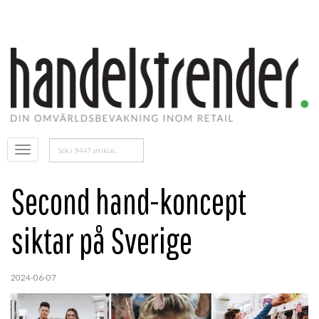
Sök
Öppna
efter:
menyn
Second hand-koncept
siktar på Sverige
2024-06-07