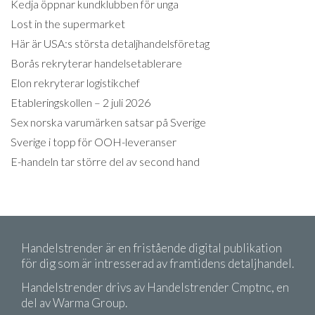
Kedja öppnar kundklubben för unga
Lost in the supermarket
Här är USA:s största detaljhandelsföretag
Borås rekryterar handelsetablerare
Elon rekryterar logistikchef
Etableringskollen – 2 juli 2026
Sex norska varumärken satsar på Sverige
Sverige i topp för OOH-leveranser
E-handeln tar större del av second hand
Handelstrender är en fristående digital publikation
för dig som är intresserad av framtidens detaljhandel.
Handelstrender drivs av Handelstrender Cmptnc, en
del av Warma Group.