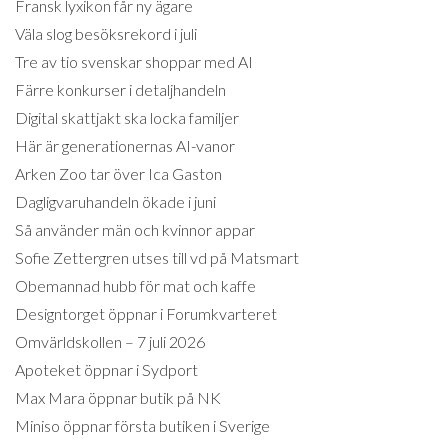
Fransk lyxikon får ny ägare
Väla slog besöksrekord i juli
Tre av tio svenskar shoppar med AI
Färre konkurser i detaljhandeln
Digital skattjakt ska locka familjer
Här är generationernas AI-vanor
Arken Zoo tar över Ica Gaston
Dagligvaruhandeln ökade i juni
Så använder män och kvinnor appar
Sofie Zettergren utses till vd på Matsmart
Obemannad hubb för mat och kaffe
Designtorget öppnar i Forumkvarteret
Omvärldskollen – 7 juli 2026
Apoteket öppnar i Sydport
Max Mara öppnar butik på NK
Miniso öppnar första butiken i Sverige