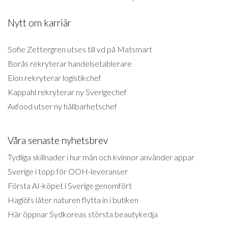
Nytt om karriär
Sofie Zettergren utses till vd på Matsmart
Borås rekryterar handelsetablerare
Elon rekryterar logistikchef
Kappahl rekryterar ny Sverigechef
Axfood utser ny hållbarhetschef
Våra senaste nyhetsbrev
Tydliga skillnader i hur män och kvinnor använder appar
Sverige i topp för OOH-leveranser
Första AI-köpet i Sverige genomfört
Haglöfs låter naturen flytta in i butiken
Här öppnar Sydkoreas största beautykedja