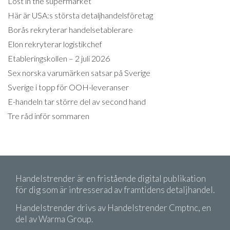
Lost in the supermarket
Här är USA:s största detaljhandelsföretag
Borås rekryterar handelsetablerare
Elon rekryterar logistikchef
Etableringskollen – 2 juli 2026
Sex norska varumärken satsar på Sverige
Sverige i topp för OOH-leveranser
E-handeln tar större del av second hand
Tre råd inför sommaren
Handelstrender är en fristående digital publikation
för dig som är intresserad av framtidens detaljhandel.
Handelstrender drivs av Handelstrender Cmptnc, en
del av Warma Group.