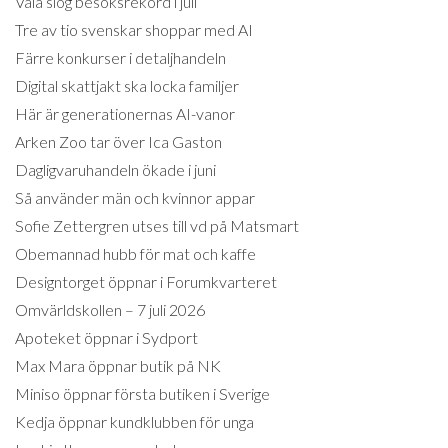
Väla slog besöksrekord i juli
Tre av tio svenskar shoppar med AI
Färre konkurser i detaljhandeln
Digital skattjakt ska locka familjer
Här är generationernas AI-vanor
Arken Zoo tar över Ica Gaston
Dagligvaruhandeln ökade i juni
Så använder män och kvinnor appar
Sofie Zettergren utses till vd på Matsmart
Obemannad hubb för mat och kaffe
Designtorget öppnar i Forumkvarteret
Omvärldskollen – 7 juli 2026
Apoteket öppnar i Sydport
Max Mara öppnar butik på NK
Miniso öppnar första butiken i Sverige
Kedja öppnar kundklubben för unga