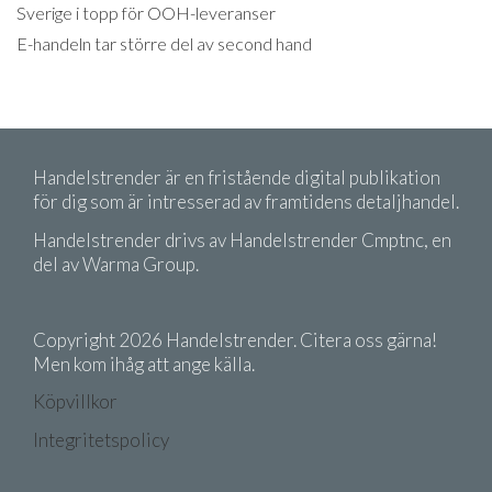
Sverige i topp för OOH-leveranser
E-handeln tar större del av second hand
Handelstrender är en fristående digital publikation
för dig som är intresserad av framtidens detaljhandel.
Handelstrender drivs av Handelstrender Cmptnc, en
del av Warma Group.
Copyright 2026 Handelstrender. Citera oss gärna!
Men kom ihåg att ange källa.
Köpvillkor
Integritetspolicy