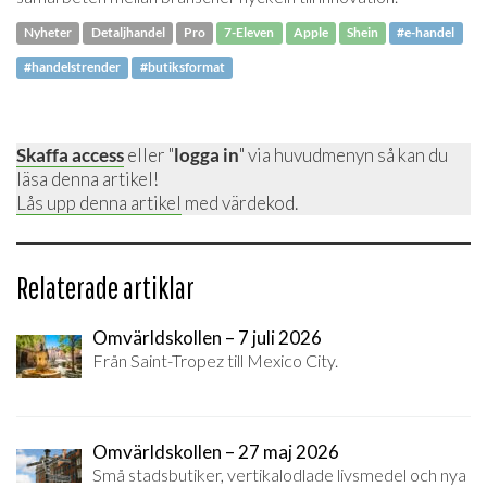
Nyheter
Detaljhandel
Pro
7-Eleven
Apple
Shein
#e-handel
#handelstrender
#butiksformat
Skaffa access
eller "
logga in
" via huvudmenyn så kan du
läsa denna artikel!
Lås upp denna artikel
med värdekod.
Relaterade artiklar
Omvärldskollen – 7 juli 2026
Från Saint-Tropez till Mexico City.
Omvärldskollen – 27 maj 2026
Små stadsbutiker, vertikalodlade livsmedel och nya