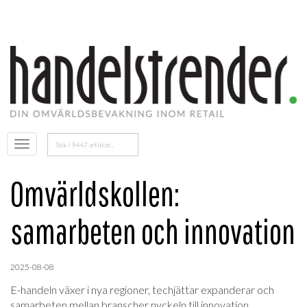
Sök
Öppna
efter:
menyn
Omvärldskollen:
samarbeten och innovation
2025-08-08
E-handeln växer i nya regioner, techjättar expanderar och
samarbeten mellan branscher nyckeln till innovation.