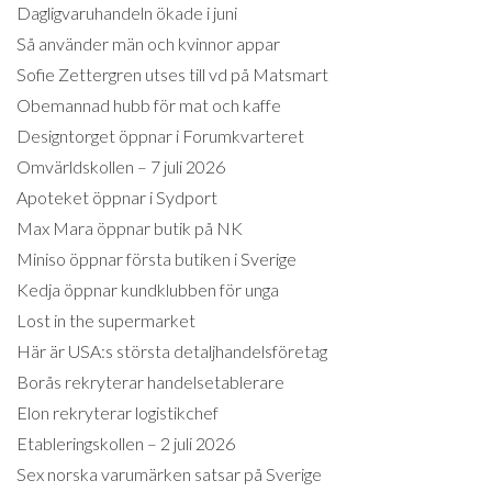
Dagligvaruhandeln ökade i juni
Så använder män och kvinnor appar
Sofie Zettergren utses till vd på Matsmart
Obemannad hubb för mat och kaffe
Designtorget öppnar i Forumkvarteret
Omvärldskollen – 7 juli 2026
Apoteket öppnar i Sydport
Max Mara öppnar butik på NK
Miniso öppnar första butiken i Sverige
Kedja öppnar kundklubben för unga
Lost in the supermarket
Här är USA:s största detaljhandelsföretag
Borås rekryterar handelsetablerare
Elon rekryterar logistikchef
Etableringskollen – 2 juli 2026
Sex norska varumärken satsar på Sverige