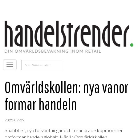
Sök
Öppna
efter:
menyn
Omvärldskollen: nya vanor
formar handeln
2025-07-29
Snabbhet, nya förväntningar och förändrade köpmönster
omformar handeln globalt. Här är Omvärldskollen.