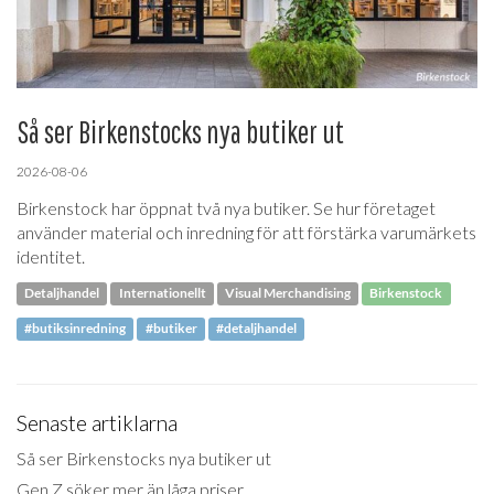
Så ser Birkenstocks nya butiker ut
2026-08-06
Birkenstock har öppnat två nya butiker. Se hur företaget
använder material och inredning för att förstärka varumärkets
identitet.
Detaljhandel
Internationellt
Visual Merchandising
Birkenstock
#butiksinredning
#butiker
#detaljhandel
Senaste artiklarna
Så ser Birkenstocks nya butiker ut
Gen Z söker mer än låga priser