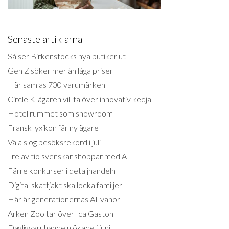
Senaste artiklarna
Så ser Birkenstocks nya butiker ut
Gen Z söker mer än låga priser
Här samlas 700 varumärken
Circle K-ägaren vill ta över innovativ kedja
Hotellrummet som showroom
Fransk lyxikon får ny ägare
Väla slog besöksrekord i juli
Tre av tio svenskar shoppar med AI
Färre konkurser i detaljhandeln
Digital skattjakt ska locka familjer
Här är generationernas AI-vanor
Arken Zoo tar över Ica Gaston
Dagligvaruhandeln ökade i juni