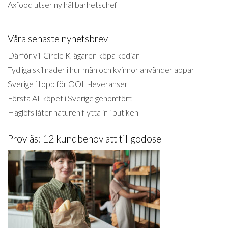
Axfood utser ny hållbarhetschef
Våra senaste nyhetsbrev
Därför vill Circle K-ägaren köpa kedjan
Tydliga skillnader i hur män och kvinnor använder appar
Sverige i topp för OOH-leveranser
Första AI-köpet i Sverige genomfört
Haglöfs låter naturen flytta in i butiken
Provläs: 12 kundbehov att tillgodose