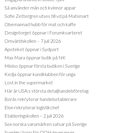
Så använder män och kvinnor appar
Sofie Zettergren utses till vd på Matsmart
Obemannad hubb för mat och kaffe
Designtorget öppnar i Forumkvarteret
Omvärldskollen – 7 juli 2026
Apoteket öppnar i Sydport
Max Mara öppnar butik på NK
Miniso öppnar första butiken i Sverige
Kedja öppnar kundklubben för unga
Lost in the supermarket
Här är USA:s största detaljhandelsföretag
Borås rekryterar handelsetablerare
Elon rekryterar logistikchef
Etableringskollen – 2 juli 2026
Sex norska varumärken satsar på Sverige
Sverige i topp för OOH-leveranser