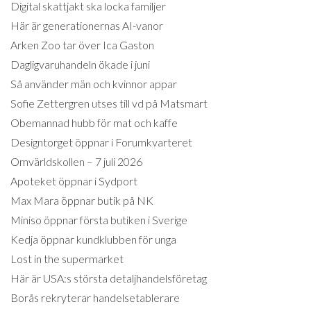
Digital skattjakt ska locka familjer
Här är generationernas AI-vanor
Arken Zoo tar över Ica Gaston
Dagligvaruhandeln ökade i juni
Så använder män och kvinnor appar
Sofie Zettergren utses till vd på Matsmart
Obemannad hubb för mat och kaffe
Designtorget öppnar i Forumkvarteret
Omvärldskollen – 7 juli 2026
Apoteket öppnar i Sydport
Max Mara öppnar butik på NK
Miniso öppnar första butiken i Sverige
Kedja öppnar kundklubben för unga
Lost in the supermarket
Här är USA:s största detaljhandelsföretag
Borås rekryterar handelsetablerare