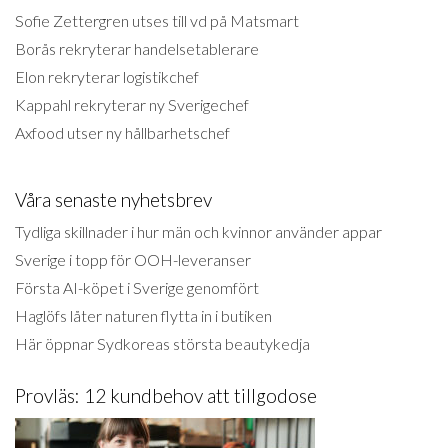
Sofie Zettergren utses till vd på Matsmart
Borås rekryterar handelsetablerare
Elon rekryterar logistikchef
Kappahl rekryterar ny Sverigechef
Axfood utser ny hållbarhetschef
Våra senaste nyhetsbrev
Tydliga skillnader i hur män och kvinnor använder appar
Sverige i topp för OOH-leveranser
Första AI-köpet i Sverige genomfört
Haglöfs låter naturen flytta in i butiken
Här öppnar Sydkoreas största beautykedja
Provläs: 12 kundbehov att tillgodose