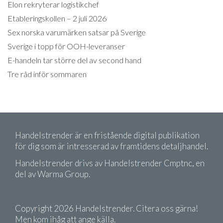
Elon rekryterar logistikchef
Etableringskollen – 2 juli 2026
Sex norska varumärken satsar på Sverige
Sverige i topp för OOH-leveranser
E-handeln tar större del av second hand
Tre råd inför sommaren
Handelstrender är en fristående digital publikation
för dig som är intresserad av framtidens detaljhandel.
Handelstrender drivs av Handelstrender Cmptnc, en
del av Warma Group.
Copyright 2026 Handelstrender. Citera oss gärna!
Men kom ihåg att ange källa.