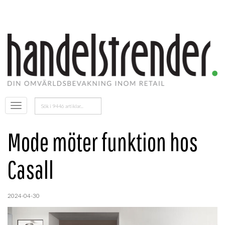
Sök
Öppna
efter:
menyn
Mode möter funktion hos
Casall
2024-04-30