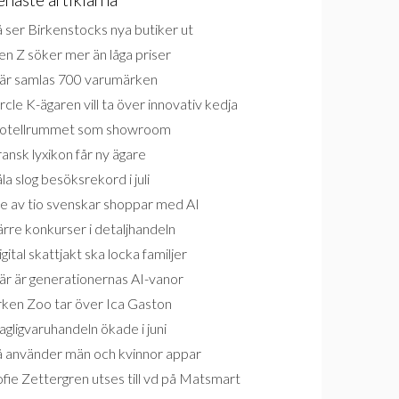
 ser Birkenstocks nya butiker ut
n Z söker mer än låga priser
är samlas 700 varumärken
rcle K-ägaren vill ta över innovativ kedja
otellrummet som showroom
ansk lyxikon får ny ägare
la slog besöksrekord i juli
e av tio svenskar shoppar med AI
rre konkurser i detaljhandeln
gital skattjakt ska locka familjer
är är generationernas AI-vanor
rken Zoo tar över Ica Gaston
gligvaruhandeln ökade i juni
å använder män och kvinnor appar
fie Zettergren utses till vd på Matsmart