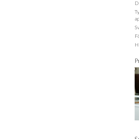
Dä
Ty
a
S
Fö
Ha
P
S