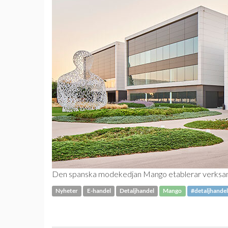
Den spanska modekedjan Mango etablerar verksam
Nyheter
E-handel
Detaljhandel
Mango
#detaljhandel