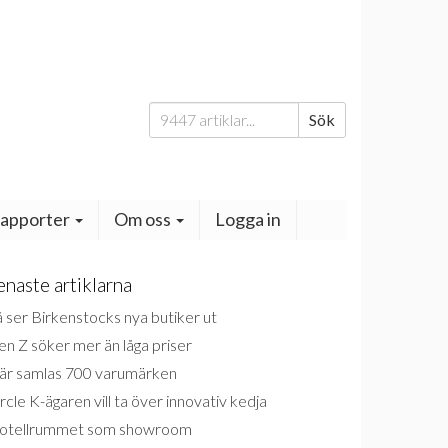
Sök
Sök
efter:
apporter
Om oss
Logga in
enaste artiklarna
 ser Birkenstocks nya butiker ut
n Z söker mer än låga priser
är samlas 700 varumärken
rcle K-ägaren vill ta över innovativ kedja
otellrummet som showroom