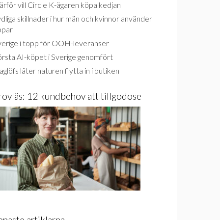
rför vill Circle K-ägaren köpa kedjan
dliga skillnader i hur män och kvinnor använder
ppar
verige i topp för OOH-leveranser
rsta AI-köpet i Sverige genomfört
glöfs låter naturen flytta in i butiken
rovläs: 12 kundbehov att tillgodose
enaste artiklarna