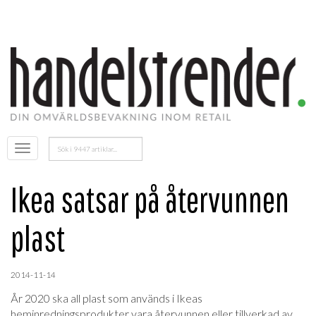
Sök
Öppna
efter:
menyn
Ikea satsar på återvunnen
plast
2014-11-14
År 2020 ska all plast som används i Ikeas
heminredningsprodukter vara återvunnen eller tillverkad av