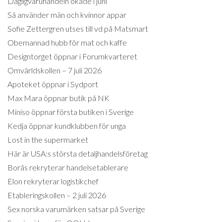
Dagligvaruhandeln ökade i juni
Så använder män och kvinnor appar
Sofie Zettergren utses till vd på Matsmart
Obemannad hubb för mat och kaffe
Designtorget öppnar i Forumkvarteret
Omvärldskollen – 7 juli 2026
Apoteket öppnar i Sydport
Max Mara öppnar butik på NK
Miniso öppnar första butiken i Sverige
Kedja öppnar kundklubben för unga
Lost in the supermarket
Här är USA:s största detaljhandelsföretag
Borås rekryterar handelsetablerare
Elon rekryterar logistikchef
Etableringskollen – 2 juli 2026
Sex norska varumärken satsar på Sverige