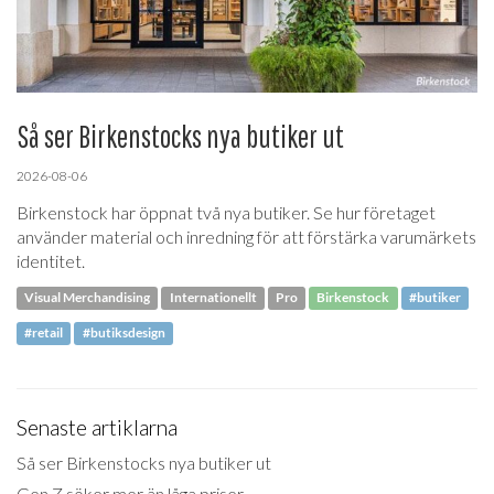
Så ser Birkenstocks nya butiker ut
2026-08-06
Birkenstock har öppnat två nya butiker. Se hur företaget
använder material och inredning för att förstärka varumärkets
identitet.
Visual Merchandising
Internationellt
Pro
Birkenstock
#butiker
#retail
#butiksdesign
Senaste artiklarna
Så ser Birkenstocks nya butiker ut
Gen Z söker mer än låga priser