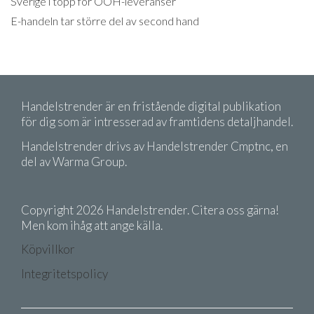
Sverige i topp för OOH-leveranser
E-handeln tar större del av second hand
Handelstrender är en fristående digital publikation
för dig som är intresserad av framtidens detaljhandel.
Handelstrender drivs av Handelstrender Cmptnc, en
del av Warma Group.
Copyright 2026 Handelstrender. Citera oss gärna!
Men kom ihåg att ange källa.
Köpvillkor
Integritetspolicy