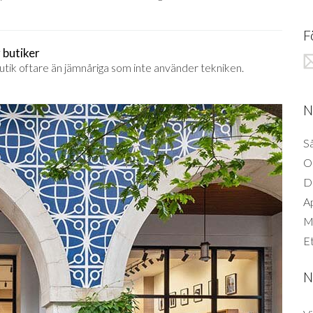
F
 butiker
utik oftare än jämnåriga som inte använder tekniken.
N
Så
O
D
A
Mi
Et
N