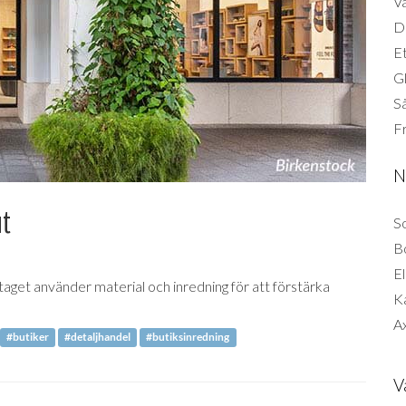
Vä
Di
Et
G
Så
F
N
ut
So
B
El
taget använder material och inredning för att förstärka
K
Ax
#butiker
#detaljhandel
#butiksinredning
V