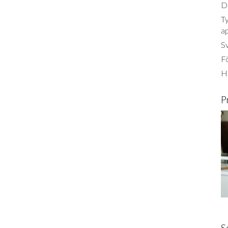
Dä
Ty
a
S
Fö
Ha
P
S