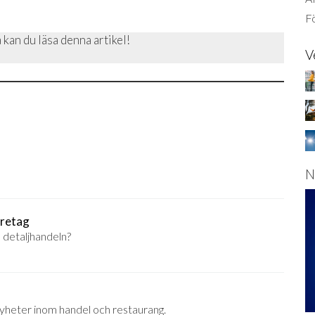
Fö
 kan du läsa denna artikel!
V
N
öretag
 detaljhandeln?
nyheter inom handel och restaurang.