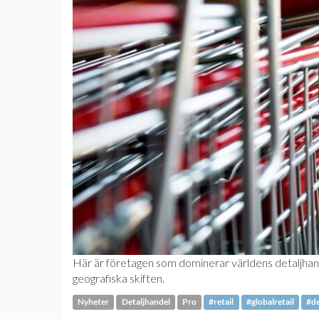
Här är företagen som dominerar världens detaljhand
geografiska skiften.
Nyheter
Detaljhandel
Pro
#retail
#globalretail
#de