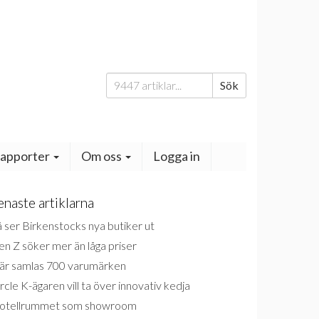
Sök
Sök
efter:
apporter
Om oss
Logga in
enaste artiklarna
 ser Birkenstocks nya butiker ut
n Z söker mer än låga priser
är samlas 700 varumärken
rcle K-ägaren vill ta över innovativ kedja
otellrummet som showroom