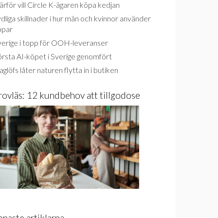
rför vill Circle K-ägaren köpa kedjan
dliga skillnader i hur män och kvinnor använder
ppar
verige i topp för OOH-leveranser
rsta AI-köpet i Sverige genomfört
glöfs låter naturen flytta in i butiken
rovläs: 12 kundbehov att tillgodose
enaste artiklarna