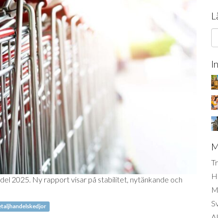
L
I
M
Tr
H
el 2025. Ny rapport visar på stabilitet, nytänkande och
Mi
S
taljhandelskedjor
AI