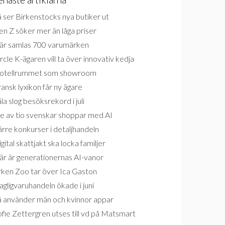
 ser Birkenstocks nya butiker ut
n Z söker mer än låga priser
är samlas 700 varumärken
rcle K-ägaren vill ta över innovativ kedja
otellrummet som showroom
ansk lyxikon får ny ägare
la slog besöksrekord i juli
e av tio svenskar shoppar med AI
rre konkurser i detaljhandeln
gital skattjakt ska locka familjer
är är generationernas AI-vanor
rken Zoo tar över Ica Gaston
gligvaruhandeln ökade i juni
å använder män och kvinnor appar
fie Zettergren utses till vd på Matsmart