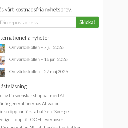
äs vårt kostnadsfria nyhetsbrev!
Skicka!
nternationella nyheter
Omvärldskollen – 7 juli 2026
Omvärldskollen – 16 juni 2026
Omvärldskollen – 27 maj 2026
åsteläsning
e av tio svenskar shoppar med AI
är är generationernas AI-vanor
niso öppnar första butiken i Sverige
verige i topp för OOH-leveranser
 får generation Alfa att besöka fler butiker