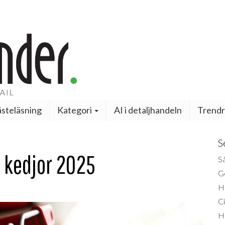
steläsning
Kategori
AI i detaljhandeln
Trendr
S
a kedjor 2025
Så
Ge
H
Ci
H