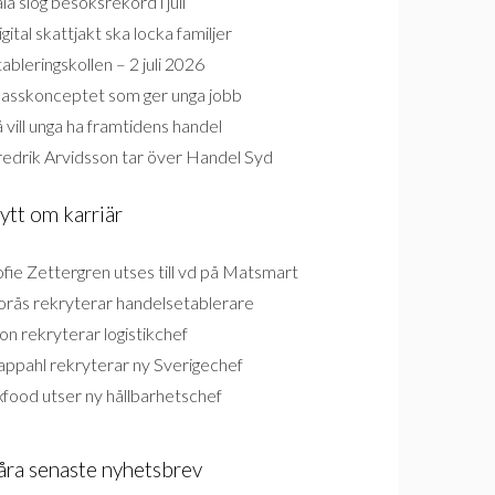
la slog besöksrekord i juli
gital skattjakt ska locka familjer
ableringskollen – 2 juli 2026
lasskonceptet som ger unga jobb
 vill unga ha framtidens handel
redrik Arvidsson tar över Handel Syd
ytt om karriär
fie Zettergren utses till vd på Matsmart
orås rekryterar handelsetablerare
on rekryterar logistikchef
appahl rekryterar ny Sverigechef
food utser ny hållbarhetschef
åra senaste nyhetsbrev