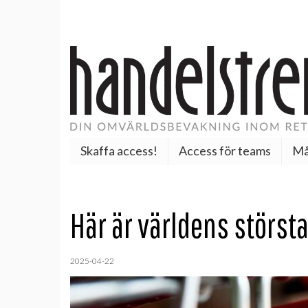
Skaffa access!
Access för teams
Må
Här är världens störst
2025-04-22