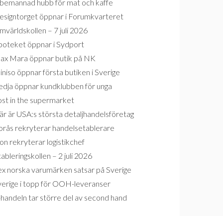
bemannad hubb för mat och kaffe
esigntorget öppnar i Forumkvarteret
världskollen – 7 juli 2026
poteket öppnar i Sydport
ax Mara öppnar butik på NK
niso öppnar första butiken i Sverige
edja öppnar kundklubben för unga
ost in the supermarket
r är USA:s största detaljhandelsföretag
orås rekryterar handelsetablerare
on rekryterar logistikchef
ableringskollen – 2 juli 2026
ex norska varumärken satsar på Sverige
verige i topp för OOH-leveranser
handeln tar större del av second hand