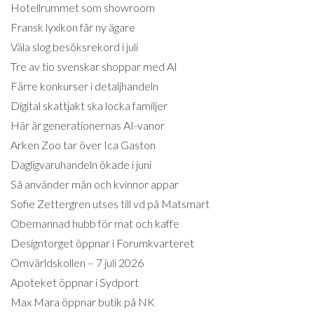
Hotellrummet som showroom
Fransk lyxikon får ny ägare
Väla slog besöksrekord i juli
Tre av tio svenskar shoppar med AI
Färre konkurser i detaljhandeln
Digital skattjakt ska locka familjer
Här är generationernas AI-vanor
Arken Zoo tar över Ica Gaston
Dagligvaruhandeln ökade i juni
Så använder män och kvinnor appar
Sofie Zettergren utses till vd på Matsmart
Obemannad hubb för mat och kaffe
Designtorget öppnar i Forumkvarteret
Omvärldskollen – 7 juli 2026
Apoteket öppnar i Sydport
Max Mara öppnar butik på NK