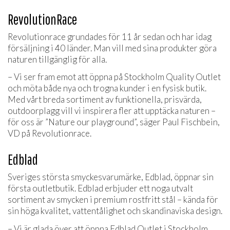
RevolutionRace
Revolutionrace grundades för 11 år sedan och har idag
försäljning i 40 länder. Man vill med sina produkter göra
naturen tillgänglig för alla.
– Vi ser fram emot att öppna på Stockholm Quality Outlet
och möta både nya och trogna kunder i en fysisk butik.
Med vårt breda sortiment av funktionella, prisvärda,
outdoorplagg vill vi inspirera fler att upptäcka naturen –
för oss är ”Nature our playground”, säger Paul Fischbein,
VD på Revolutionrace.
Edblad
Sveriges största smyckesvarumärke, Edblad, öppnar sin
första outletbutik. Edblad erbjuder ett noga utvalt
sortiment av smycken i premium rostfritt stål – kända för
sin höga kvalitet, vattentålighet och skandinaviska design.
– Vi är glada över att öppna Edblad Outlet i Stockholm