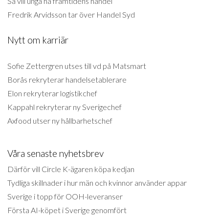
Så vill unga ha framtidens handel
Fredrik Arvidsson tar över Handel Syd
Nytt om karriär
Sofie Zettergren utses till vd på Matsmart
Borås rekryterar handelsetablerare
Elon rekryterar logistikchef
Kappahl rekryterar ny Sverigechef
Axfood utser ny hållbarhetschef
Våra senaste nyhetsbrev
Därför vill Circle K-ägaren köpa kedjan
Tydliga skillnader i hur män och kvinnor använder appar
Sverige i topp för OOH-leveranser
Första AI-köpet i Sverige genomfört