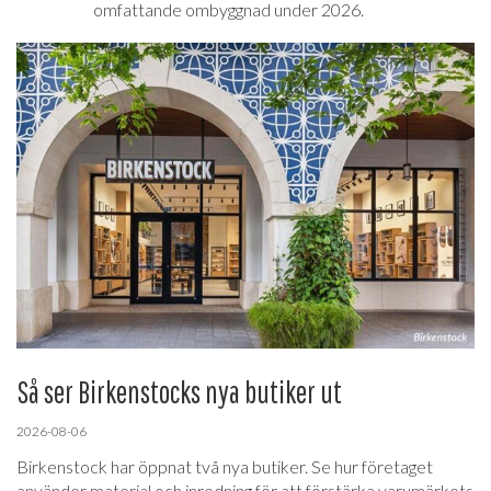
omfattande ombyggnad under 2026.
Så ser Birkenstocks nya butiker ut
2026-08-06
Birkenstock har öppnat två nya butiker. Se hur företaget
använder material och inredning för att förstärka varumärkets