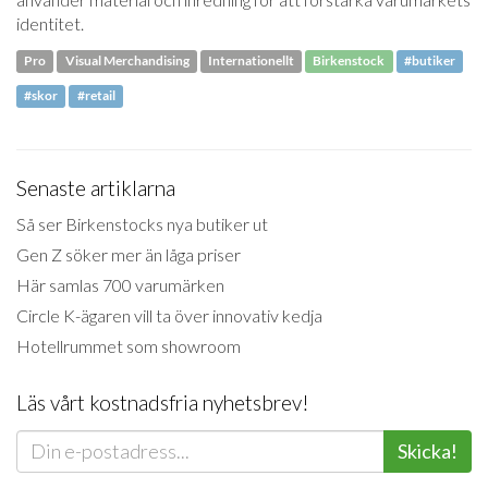
identitet.
Pro
Visual Merchandising
Internationellt
Birkenstock
#butiker
#skor
#retail
Senaste artiklarna
Så ser Birkenstocks nya butiker ut
Gen Z söker mer än låga priser
Här samlas 700 varumärken
Circle K-ägaren vill ta över innovativ kedja
Hotellrummet som showroom
Läs vårt kostnadsfria nyhetsbrev!
Skicka!