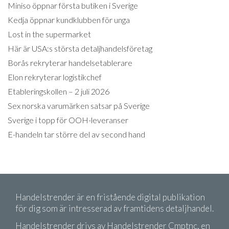
Miniso öppnar första butiken i Sverige
Kedja öppnar kundklubben för unga
Lost in the supermarket
Här är USA:s största detaljhandelsföretag
Borås rekryterar handelsetablerare
Elon rekryterar logistikchef
Etableringskollen – 2 juli 2026
Sex norska varumärken satsar på Sverige
Sverige i topp för OOH-leveranser
E-handeln tar större del av second hand
Handelstrender är en fristående digital publikation
för dig som är intresserad av framtidens detaljhandel.
Handelstrender drivs av Handelstrender Cmptnc, en