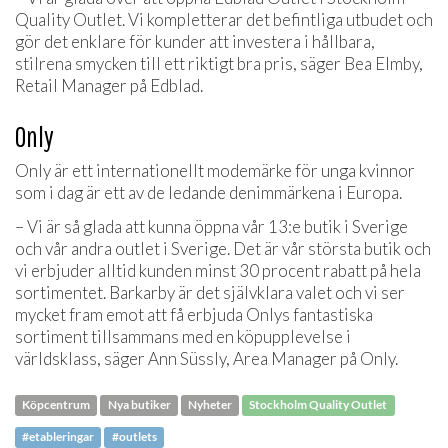
Quality Outlet. Vi kompletterar det befintliga utbudet och
gör det enklare för kunder att investera i hållbara,
stilrena smycken till ett riktigt bra pris, säger Bea Elmby,
Retail Manager på Edblad.
Only
Only är ett internationellt modemärke för unga kvinnor
som i dag är ett av de ledande denimmärkena i Europa.
– Vi är så glada att kunna öppna vår 13:e butik i Sverige
och vår andra outlet i Sverige. Det är vår största butik och
vi erbjuder alltid kunden minst 30 procent rabatt på hela
sortimentet. Barkarby är det självklara valet och vi ser
mycket fram emot att få erbjuda Onlys fantastiska
sortiment tillsammans med en köpupplevelse i
världsklass, säger Ann Süssly, Area Manager på Only.
Köpcentrum
Nya butiker
Nyheter
Stockholm Quality Outlet
#etableringar
#outlets