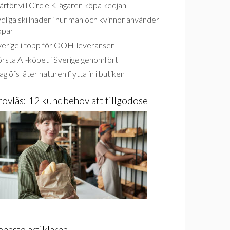
rför vill Circle K-ägaren köpa kedjan
dliga skillnader i hur män och kvinnor använder
ppar
verige i topp för OOH-leveranser
rsta AI-köpet i Sverige genomfört
glöfs låter naturen flytta in i butiken
rovläs: 12 kundbehov att tillgodose
enaste artiklarna