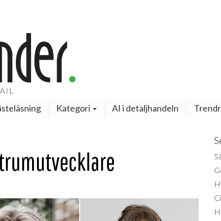
steläsning
Kategori
AI i detaljhandeln
Trendr
S
ntrumutvecklare
Så
Ge
H
Ci
H