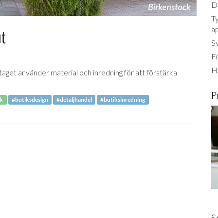
Dä
Ty
a
ut
S
Fö
Ha
taget använder material och inredning för att förstärka
P
ck
#butiksdesign
#detaljhandel
#butiksinredning
S