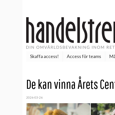
Skaffa access!
Access för teams
Må
De kan vinna Årets Ce
2026-03-26