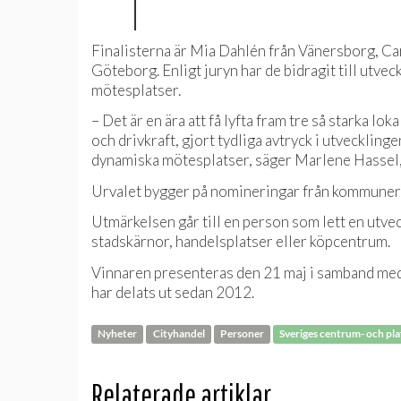
Finalisterna är Mia Dahlén från Vänersborg, Car
Göteborg. Enligt juryn har de bidragit till utve
mötesplatser.
– Det är en ära att få lyfta fram tre så starka l
och drivkraft, gjort tydliga avtryck i utvecklin
dynamiska mötesplatser, säger Marlene Hassel, 
Urvalet bygger på nomineringar från kommuner, 
Utmärkelsen går till en person som lett en utve
stadskärnor, handelsplatser eller köpcentrum.
Vinnaren presenteras den 21 maj i samband med
har delats ut sedan 2012.
Nyheter
Cityhandel
Personer
Sveriges centrum- och pl
Relaterade artiklar