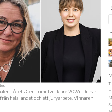
L
I
M
Tr
ter.
H
finalen i Årets Centrumutvecklare 2026. De har
från hela landet och ett juryarbete. Vinnaren
Mi
S
AI