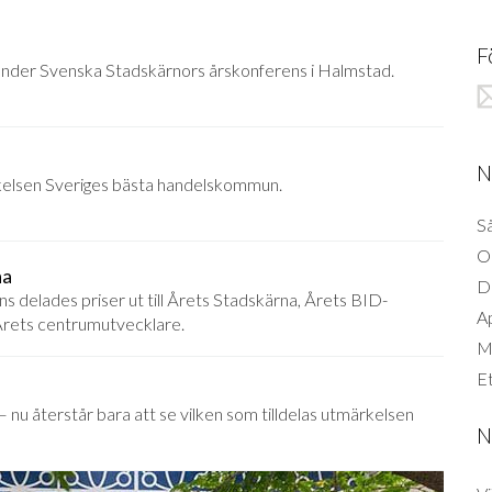
F
nder Svenska Stadskärnors årskonferens i Halmstad.
N
rkelsen Sveriges bästa handelskommun.
Så
O
na
D
 delades priser ut till Årets Stadskärna, Årets BID-
A
Årets centrumutvecklare.
Mi
Et
al – nu återstår bara att se vilken som tilldelas utmärkelsen
N