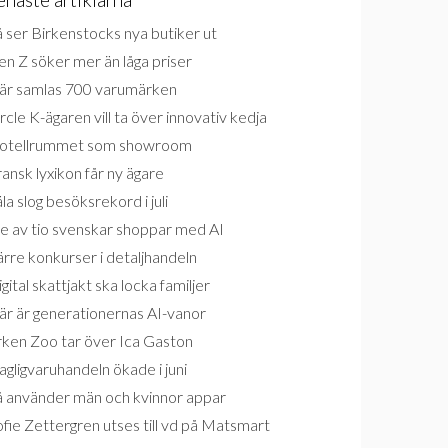
 ser Birkenstocks nya butiker ut
n Z söker mer än låga priser
är samlas 700 varumärken
rcle K-ägaren vill ta över innovativ kedja
otellrummet som showroom
ansk lyxikon får ny ägare
la slog besöksrekord i juli
e av tio svenskar shoppar med AI
rre konkurser i detaljhandeln
gital skattjakt ska locka familjer
är är generationernas AI-vanor
rken Zoo tar över Ica Gaston
gligvaruhandeln ökade i juni
å använder män och kvinnor appar
fie Zettergren utses till vd på Matsmart