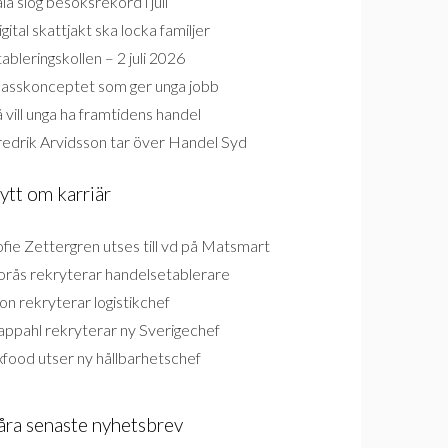
la slog besöksrekord i juli
gital skattjakt ska locka familjer
ableringskollen – 2 juli 2026
lasskonceptet som ger unga jobb
 vill unga ha framtidens handel
redrik Arvidsson tar över Handel Syd
ytt om karriär
fie Zettergren utses till vd på Matsmart
orås rekryterar handelsetablerare
on rekryterar logistikchef
appahl rekryterar ny Sverigechef
food utser ny hållbarhetschef
åra senaste nyhetsbrev