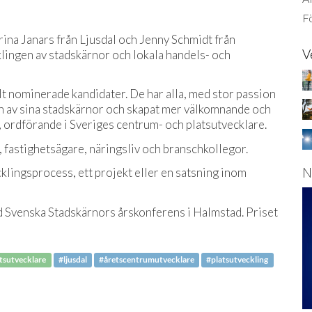
Fö
ina Janars från Ljusdal och Jenny Schmidt från
V
cklingen av stadskärnor och lokala handels- och
okalt nominerade kandidater. De har alla, med stor passion
gen av sina stadskärnor och skapat mer välkomnande och
ordförande i Sveriges centrum- och platsutvecklare.
fastighetsägare, näringsliv och branschkollegor.
N
cklingsprocess, ett projekt eller en satsning inom
 Svenska Stadskärnors årskonferens i Halmstad. Priset
atsutvecklare
#ljusdal
#åretscentrumutvecklare
#platsutveckling