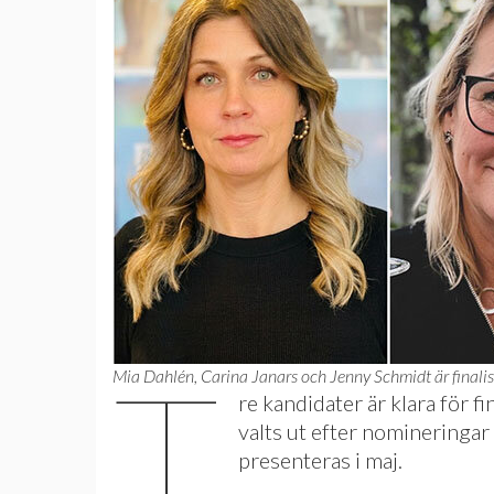
T
Mia Dahlén, Carina Janars och Jenny Schmidt är finalis
re kandidater är klara för 
valts ut efter nomineringar 
presenteras i maj.