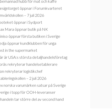
bemannad hubb för mat och kaffe
esigntorget öppnar i Forumkvarteret
världskollen – 7 juli 2026
poteket öppnar i Sydport
ax Mara öppnar butik på NK
niso öppnar första butiken i Sverige
edja öppnar kundklubben för unga
ost in the supermarket
r är USA:s största detaljhandelsföretag
orås rekryterar handelsetablerare
on rekryterar logistikchef
ableringskollen – 2 juli 2026
ex norska varumärken satsar på Sverige
verige i topp för OOH-leveranser
handeln tar större del av second hand