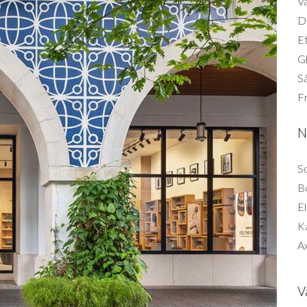
Vä
Di
Et
G
Så
F
N
So
B
El
K
Ax
V