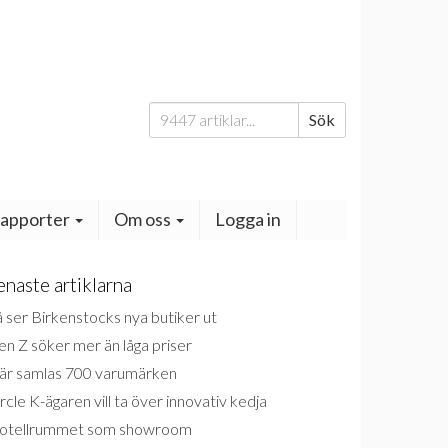
Sök
Sök
efter:
apporter
Om oss
Logga in
enaste artiklarna
 ser Birkenstocks nya butiker ut
n Z söker mer än låga priser
är samlas 700 varumärken
rcle K-ägaren vill ta över innovativ kedja
otellrummet som showroom