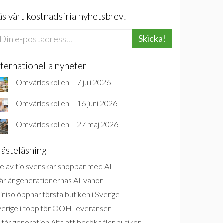
äs vårt kostnadsfria nyhetsbrev!
Skicka!
nternationella nyheter
Omvärldskollen – 7 juli 2026
Omvärldskollen – 16 juni 2026
Omvärldskollen – 27 maj 2026
åsteläsning
e av tio svenskar shoppar med AI
är är generationernas AI-vanor
niso öppnar första butiken i Sverige
verige i topp för OOH-leveranser
 får generation Alfa att besöka fler butiker