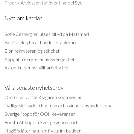
Fredrik Arvidsson tar över Handel Syd
Nytt om karriär
Sofie Zettergren utses till vd på Matsmart
Borås rekryterar handelsetablerare
Elon rekryterar logistikchef
Kappahl rekryterar ny Sverigechef
Axfood utser ny hållbarhetschef
Våra senaste nyhetsbrev
Därför vill Circle K-ägaren köpa kedjan
Tydliga skillnader i hur män och kvinnor använder appar
Sverige i topp för OOH-leveranser
Första AI-köpet i Sverige genomfört
Haglöfs låter naturen flytta in i butiken