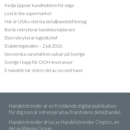
Kedja öppnar kundklubben för unga
Lost in the supermarket
Här är USA:s största detaljhandelsföretag
Borås rekryterar handelsetablerare
Elon rekryterar logistikchef
Etableringskollen – 2 juli 2026
Sex norska varumärken satsar på Sverige
Sverige i topp för OOH-leveranser
E-handeln tar större del av second hand
Handelstrender är en fristående digital publikation
för dig som är intresserad av framtidens detaljhandel.
Handelstrender drivs av Handelstrender Cmptnc, en
del av Warma Group.