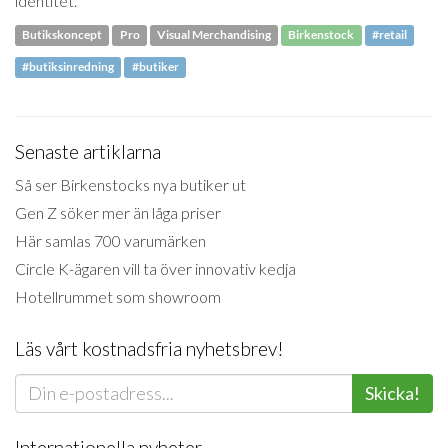
identitet.
Butikskoncept
Pro
Visual Merchandising
Birkenstock
#retail
#butiksinredning
#butiker
Senaste artiklarna
Så ser Birkenstocks nya butiker ut
Gen Z söker mer än låga priser
Här samlas 700 varumärken
Circle K-ägaren vill ta över innovativ kedja
Hotellrummet som showroom
Läs vårt kostnadsfria nyhetsbrev!
Skicka!
Internationella nyheter