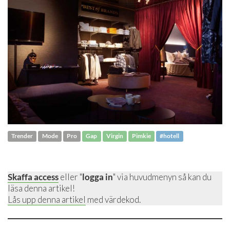
Trender
Mode
Pro
Gap
Virgin
Pimkie
#hotell
Skaffa access
eller "
logga in
" via huvudmenyn så kan du
läsa denna artikel!
Lås upp denna artikel
med värdekod.