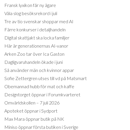
Fransk lyxikon får ny ägare
Väla slog besöksrekord i juli
Tre av tio svenskar shoppar med AI
Färre konkurser i detaljhandeln
Digital skattjakt ska locka familjer
Här är generationernas AI-vanor
Arken Zoo tar över Ica Gaston
Dagligvaruhandeln ökade i juni
Så använder män och kvinnor appar
Sofie Zettergren utses till vd på Matsmart
Obemannad hubb för mat och kaffe
Designtorget öppnar i Forumkvarteret
Omvärldskollen – 7 juli 2026
Apoteket öppnar i Sydport
Max Mara öppnar butik på NK
Miniso öppnar första butiken i Sverige