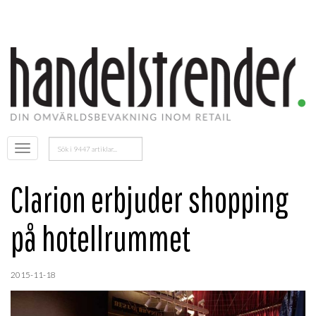
Sök
Öppna
efter:
menyn
Clarion erbjuder shopping
på hotellrummet
2015-11-18