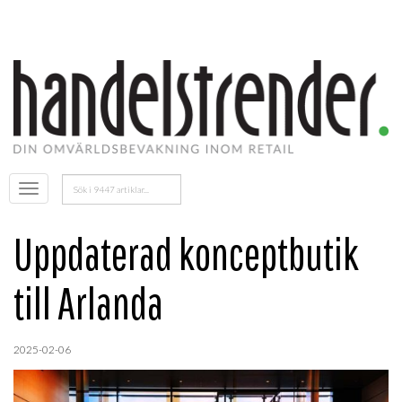
Sök
Öppna
efter:
menyn
Uppdaterad konceptbutik
till Arlanda
2025-02-06