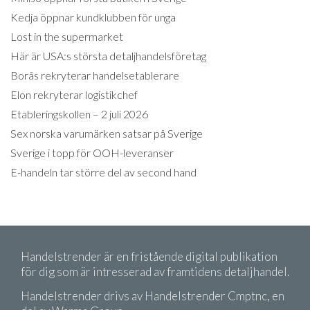
Kedja öppnar kundklubben för unga
Lost in the supermarket
Här är USA:s största detaljhandelsföretag
Borås rekryterar handelsetablerare
Elon rekryterar logistikchef
Etableringskollen – 2 juli 2026
Sex norska varumärken satsar på Sverige
Sverige i topp för OOH-leveranser
E-handeln tar större del av second hand
Handelstrender är en fristående digital publikation
för dig som är intresserad av framtidens detaljhandel.
Handelstrender drivs av Handelstrender Cmptnc, en