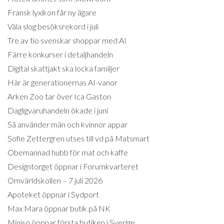
Fransk lyxikon får ny ägare
Väla slog besöksrekord i juli
Tre av tio svenskar shoppar med AI
Färre konkurser i detaljhandeln
Digital skattjakt ska locka familjer
Här är generationernas AI-vanor
Arken Zoo tar över Ica Gaston
Dagligvaruhandeln ökade i juni
Så använder män och kvinnor appar
Sofie Zettergren utses till vd på Matsmart
Obemannad hubb för mat och kaffe
Designtorget öppnar i Forumkvarteret
Omvärldskollen – 7 juli 2026
Apoteket öppnar i Sydport
Max Mara öppnar butik på NK
Miniso öppnar första butiken i Sverige