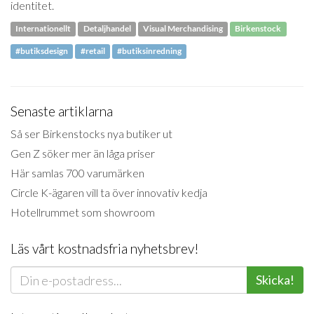
identitet.
Internationellt
Detaljhandel
Visual Merchandising
Birkenstock
#butiksdesign
#retail
#butiksinredning
Senaste artiklarna
Så ser Birkenstocks nya butiker ut
Gen Z söker mer än låga priser
Här samlas 700 varumärken
Circle K-ägaren vill ta över innovativ kedja
Hotellrummet som showroom
Läs vårt kostnadsfria nyhetsbrev!
Skicka!