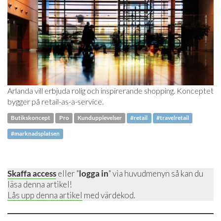
Arlanda vill erbjuda rolig och inspirerande shopping. Konceptet
bygger på retail-as-a-service.
Butikskoncept
Pro
Kundupplevelser
#retail
#travelretail
#marknadsplatsen
Skaffa access
eller "
logga in
" via huvudmenyn så kan du
läsa denna artikel!
Lås upp denna artikel
med värdekod.