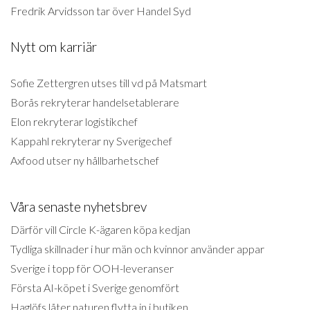
Fredrik Arvidsson tar över Handel Syd
Nytt om karriär
Sofie Zettergren utses till vd på Matsmart
Borås rekryterar handelsetablerare
Elon rekryterar logistikchef
Kappahl rekryterar ny Sverigechef
Axfood utser ny hållbarhetschef
Våra senaste nyhetsbrev
Därför vill Circle K-ägaren köpa kedjan
Tydliga skillnader i hur män och kvinnor använder appar
Sverige i topp för OOH-leveranser
Första AI-köpet i Sverige genomfört
Haglöfs låter naturen flytta in i butiken