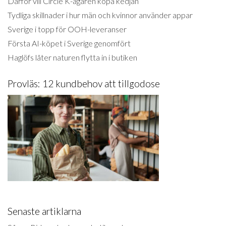
Därför vill Circle K-ägaren köpa kedjan
Tydliga skillnader i hur män och kvinnor använder appar
Sverige i topp för OOH-leveranser
Första AI-köpet i Sverige genomfört
Haglöfs låter naturen flytta in i butiken
Provläs: 12 kundbehov att tillgodose
Senaste artiklarna