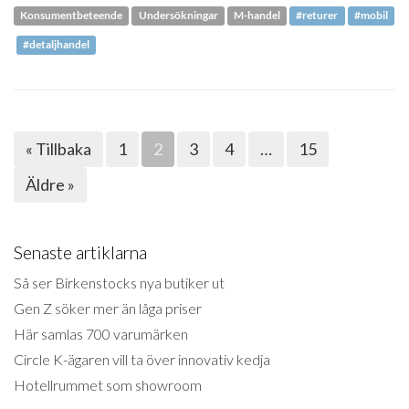
Konsumentbeteende
Undersökningar
M-handel
#returer
#mobil
#detaljhandel
« Tillbaka
1
2
3
4
…
15
Äldre »
Senaste artiklarna
Så ser Birkenstocks nya butiker ut
Gen Z söker mer än låga priser
Här samlas 700 varumärken
Circle K-ägaren vill ta över innovativ kedja
Hotellrummet som showroom