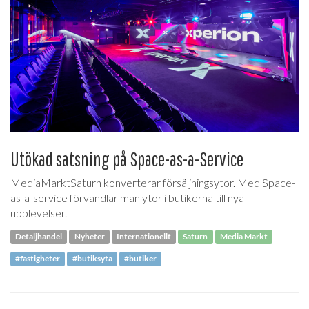
Utökad satsning på Space-as-a-Service
MediaMarktSaturn konverterar försäljningsytor. Med Space-
as-a-service förvandlar man ytor i butikerna till nya
upplevelser.
Detaljhandel
Nyheter
Internationellt
Saturn
Media Markt
#fastigheter
#butiksyta
#butiker