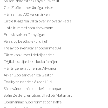
Så ser Birkenstocks nya butiker ut
Gen Z söker mer än låga priser
Här samlas 700 varumärken
Circle K-ägaren vill ta över innovativ kedja
Hotellrummet som showroom
Fransk lyxikon får ny ägare
Väla slog besöksrekord i juli
Tre av tio svenskar shoppar med AI
Färre konkurser i detaljhandeln
Digital skattjakt ska locka familjer
Här är generationernas AI-vanor
Arken Zoo tar över Ica Gaston
Dagligvaruhandeln ökade i juni
Så använder män och kvinnor appar
Sofie Zettergren utses till vd på Matsmart
Obemannad hubb för mat och kaffe