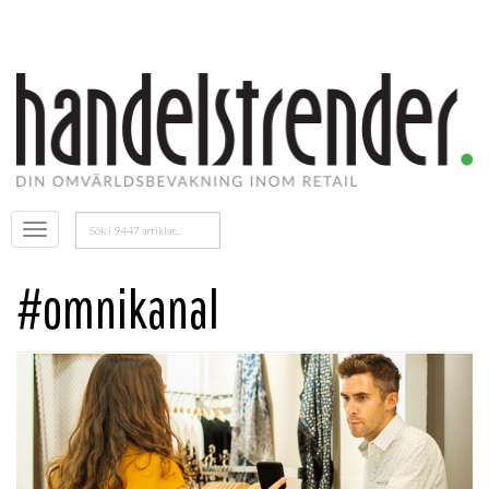
Sök
Öppna
efter:
menyn
#omnikanal