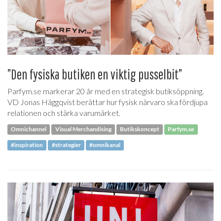
”Den fysiska butiken en viktig pusselbit”
Parfym.se markerar 20 år med en strategisk butiksöppning.
VD Jonas Häggqvist berättar hur fysisk närvaro ska fördjupa
relationen och stärka varumärket.
Omnichannel
Visual Merchandising
Butikskoncept
Parfym.se
#inspiration
#strategier
#omnikanal