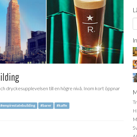
L
I
ilding
h dryckesupplevelsen till en högre nivå. Inom kort öppnar
M
Tr
#empirestatebuilding
#barer
#kaffe
H
Mi
S
AI