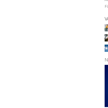
Fö
V
N