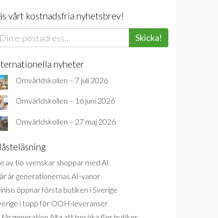
äs vårt kostnadsfria nyhetsbrev!
Skicka!
nternationella nyheter
Omvärldskollen – 7 juli 2026
Omvärldskollen – 16 juni 2026
Omvärldskollen – 27 maj 2026
åsteläsning
e av tio svenskar shoppar med AI
är är generationernas AI-vanor
niso öppnar första butiken i Sverige
verige i topp för OOH-leveranser
 får generation Alfa att besöka fler butiker