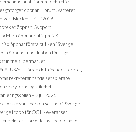
bemannad hubb för mat och kaffe
esigntorget öppnar i Forumkvarteret
världskollen – 7 juli 2026
poteket öppnar i Sydport
ax Mara öppnar butik på NK
niso öppnar första butiken i Sverige
edja öppnar kundklubben för unga
ost in the supermarket
r är USA:s största detaljhandelsföretag
orås rekryterar handelsetablerare
on rekryterar logistikchef
ableringskollen – 2 juli 2026
ex norska varumärken satsar på Sverige
verige i topp för OOH-leveranser
handeln tar större del av second hand