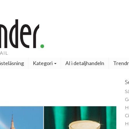
steläsning
Kategori
AI i detaljhandeln
Trendr
S
Så
Ge
H
Ci
H