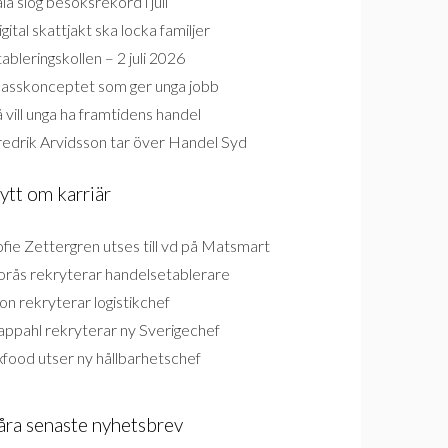
la slog besöksrekord i juli
gital skattjakt ska locka familjer
ableringskollen – 2 juli 2026
lasskonceptet som ger unga jobb
 vill unga ha framtidens handel
redrik Arvidsson tar över Handel Syd
ytt om karriär
fie Zettergren utses till vd på Matsmart
orås rekryterar handelsetablerare
on rekryterar logistikchef
appahl rekryterar ny Sverigechef
food utser ny hållbarhetschef
åra senaste nyhetsbrev