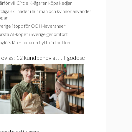
rför vill Circle K-ägaren köpa kedjan
dliga skillnader i hur män och kvinnor använder
ppar
verige i topp för OOH-leveranser
rsta AI-köpet i Sverige genomfört
glöfs låter naturen flytta in i butiken
rovläs: 12 kundbehov att tillgodose
enaste artiklarna