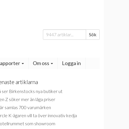
Sök
Sök
efter:
apporter
Om oss
Logga in
enaste artiklarna
 ser Birkenstocks nya butiker ut
n Z söker mer än låga priser
är samlas 700 varumärken
rcle K-ägaren vill ta över innovativ kedja
otellrummet som showroom