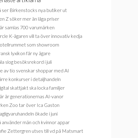
 ser Birkenstocks nya butiker ut
n Z söker mer än låga priser
är samlas 700 varumärken
rcle K-ägaren vill ta över innovativ kedja
otellrummet som showroom
ansk lyxikon får ny ägare
la slog besöksrekord i juli
e av tio svenskar shoppar med AI
rre konkurser i detaljhandeln
gital skattjakt ska locka familjer
är är generationernas AI-vanor
rken Zoo tar över Ica Gaston
gligvaruhandeln ökade i juni
å använder män och kvinnor appar
fie Zettergren utses till vd på Matsmart