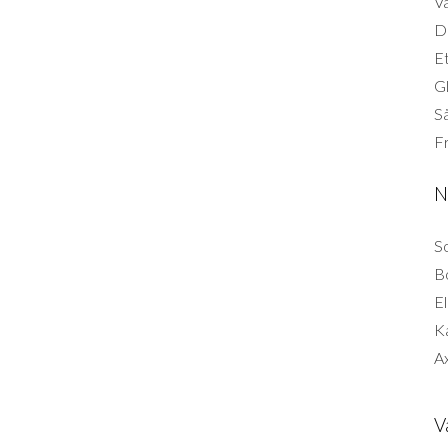
Vä
Di
Et
G
Så
F
N
So
B
El
K
Ax
V