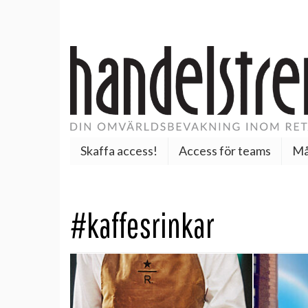
Skaffa access!
Access för teams
Må
#kaffesrinkar