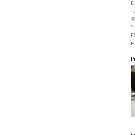
Dä
Ty
a
S
Fö
Ha
P
S